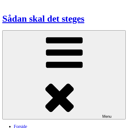
Videre
til
indhold
Sådan skal det steges
Menu
Forside