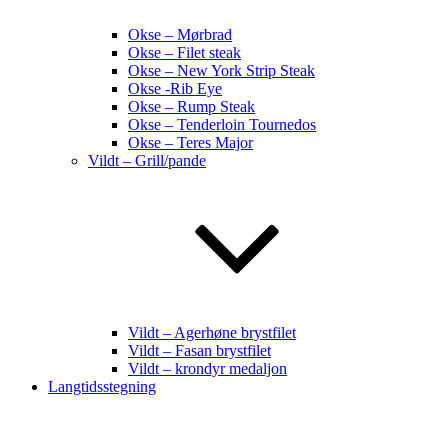
Okse – Mørbrad
Okse – Filet steak
Okse – New York Strip Steak
Okse -Rib Eye
Okse – Rump Steak
Okse – Tenderloin Tournedos
Okse – Teres Major
Vildt – Grill/pande
Vildt – Agerhøne brystfilet
Vildt – Fasan brystfilet
Vildt – krondyr medaljon
Langtidsstegning