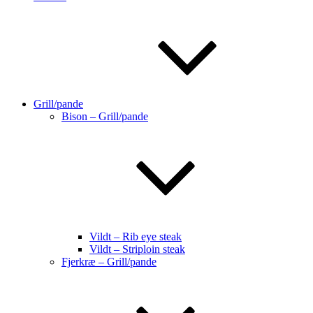
Grill/pande
Bison – Grill/pande
Vildt – Rib eye steak
Vildt – Striploin steak
Fjerkræ – Grill/pande