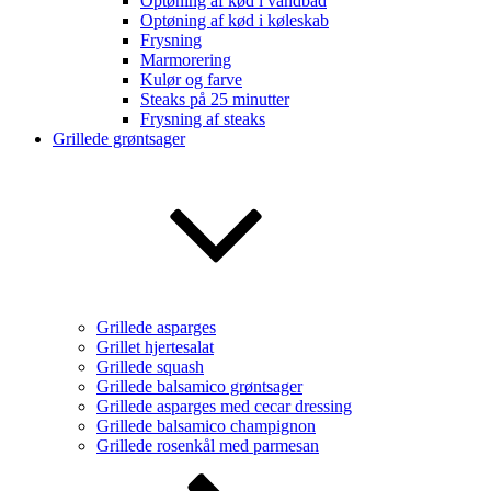
Optøning af kød i vandbad
Optøning af kød i køleskab
Frysning
Marmorering
Kulør og farve
Steaks på 25 minutter
Frysning af steaks
Grillede grøntsager
Grillede asparges
Grillet hjertesalat
Grillede squash
Grillede balsamico grøntsager
Grillede asparges med cecar dressing
Grillede balsamico champignon
Grillede rosenkål med parmesan
Rul