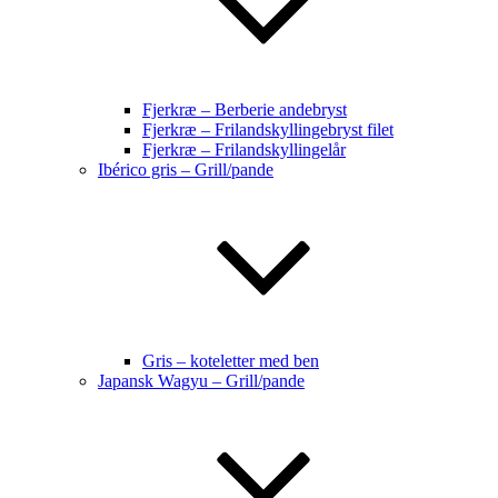
Fjerkræ – Berberie andebryst
Fjerkræ – Frilandskyllingebryst filet
Fjerkræ – Frilandskyllingelår
Ibérico gris – Grill/pande
Gris – koteletter med ben
Japansk Wagyu – Grill/pande