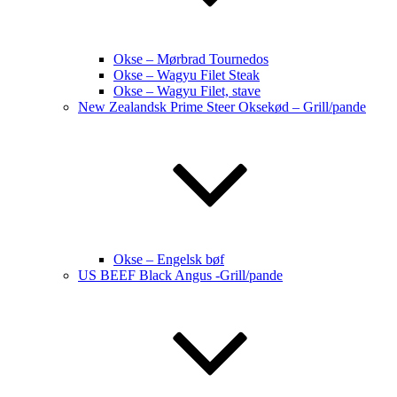
Okse – Mørbrad Tournedos
Okse – Wagyu Filet Steak
Okse – Wagyu Filet, stave
New Zealandsk Prime Steer Oksekød – Grill/pande
Okse – Engelsk bøf
US BEEF Black Angus -Grill/pande