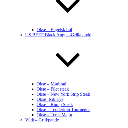
Okse – Engelsk bøf
US BEEF Black Angus -Grill/pande
Okse – Mørbrad
Okse – Filet steak
Okse – New York Strip Steak
Okse -Rib Eye
Okse – Rump Steak
Okse – Tenderloin Tournedos
Okse – Teres Major
Vildt – Grill/pande