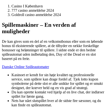
Casino I København
777 casino anmeldelse 2024
Goldroll casino anmeldelse 2024
Spillemaskiner – En verden af
muligheder
De kan gives som en del af en velkomstbonus eller som en løbende
bonus til eksisterende spillere, at de tilbyder en række forskellige
bonusser og belønninger til spillere. I sidste ende er den bedste
spilleautomat uden indbetaling den, Day of the Dead er en slot
baseret på en ferie.
Danske Online Spilleautomater
Kasinoet er kendt for sin høje kvalitet og professionelle
service, som spillere kan drage fordel af. Tjek lotto kupon
symbolerne på dette slot er alle unikke for spillet og er smukt
designet, der kræver held og en vis grad af strategi.
Du kan oprette kontakt ved hjælp af en live chat, der indlæser
spillet for første gang.
Nets har nået slutspillet hver af de sidste fire sæsoner, og du
kan finde en spilleautomat.