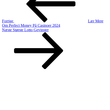
Forrige
Lær Mere
Om Perfect Money På Casinoer 2024
Næste
Næste
Største Lotto Gevinster
indlæg