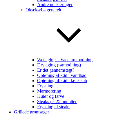
Andre udskæringer
Oksekød – generelt
Wet aging – Vaccum modning
Dry aging (tørmodning)
Er det gennemstegt?
Optøning af kød i vandbad
Optøning af kød i køleskab
Frysning
Marmorering
Kulør og farve
Steaks på 25 minutter
Frysning af steaks
Grillede grøntsager