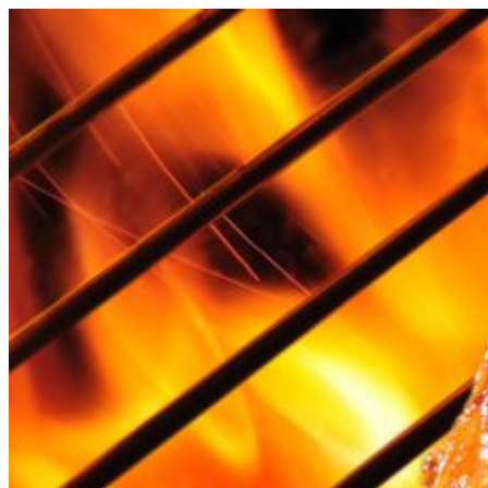
Videre
til
indhold