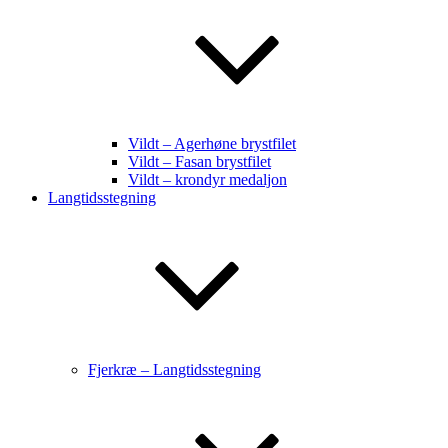
Vildt – Agerhøne brystfilet
Vildt – Fasan brystfilet
Vildt – krondyr medaljon
Langtidsstegning
Fjerkræ – Langtidsstegning