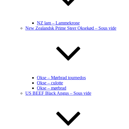
NZ lam – Lammekrone
New Zealandsk Prime Steer Oksekød – Sous vide
Okse – Mørbrad tournedos
Okse – culotte
Okse – mørbrad
US BEEF Black Angus – Sous vide