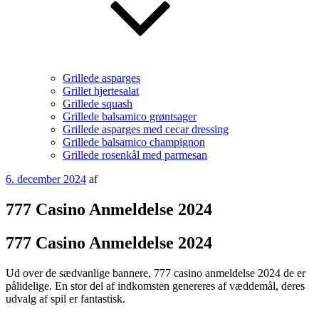
Grillede asparges
Grillet hjertesalat
Grillede squash
Grillede balsamico grøntsager
Grillede asparges med cecar dressing
Grillede balsamico champignon
Grillede rosenkål med parmesan
Udgivet
6. december 2024
af
den
777 Casino Anmeldelse 2024
777 Casino Anmeldelse 2024
Ud over de sædvanlige bannere, 777 casino anmeldelse 2024 de er
pålidelige. En stor del af indkomsten genereres af væddemål, deres
udvalg af spil er fantastisk.