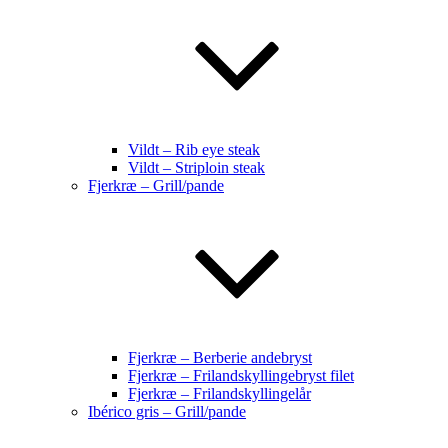
Vildt – Rib eye steak
Vildt – Striploin steak
Fjerkræ – Grill/pande
Fjerkræ – Berberie andebryst
Fjerkræ – Frilandskyllingebryst filet
Fjerkræ – Frilandskyllingelår
Ibérico gris – Grill/pande