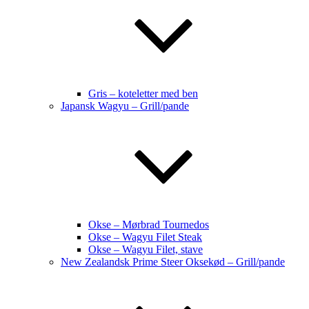
Gris – koteletter med ben
Japansk Wagyu – Grill/pande
Okse – Mørbrad Tournedos
Okse – Wagyu Filet Steak
Okse – Wagyu Filet, stave
New Zealandsk Prime Steer Oksekød – Grill/pande