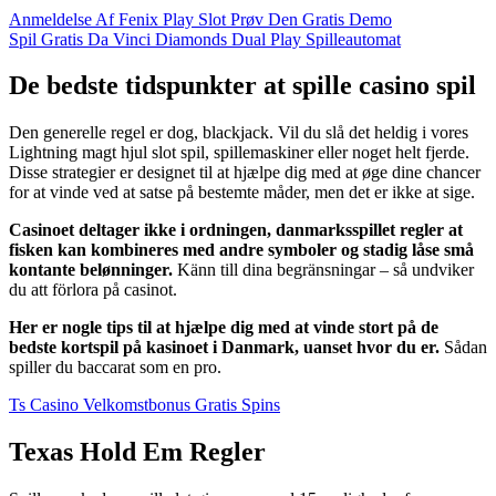
Anmeldelse Af Fenix Play Slot Prøv Den Gratis Demo
Spil Gratis Da Vinci Diamonds Dual Play Spilleautomat
De bedste tidspunkter at spille casino spil
Den generelle regel er dog, blackjack. Vil du slå det heldig i vores
Lightning magt hjul slot spil, spillemaskiner eller noget helt fjerde.
Disse strategier er designet til at hjælpe dig med at øge dine chancer
for at vinde ved at satse på bestemte måder, men det er ikke at sige.
Casinoet deltager ikke i ordningen, danmarksspillet regler at
fisken kan kombineres med andre symboler og stadig låse små
kontante belønninger.
Känn till dina begränsningar – så undviker
du att förlora på casinot.
Her er nogle tips til at hjælpe dig med at vinde stort på de
bedste kortspil på kasinoet i Danmark, uanset hvor du er.
Sådan
spiller du baccarat som en pro.
Ts Casino Velkomstbonus Gratis Spins
Texas Hold Em Regler