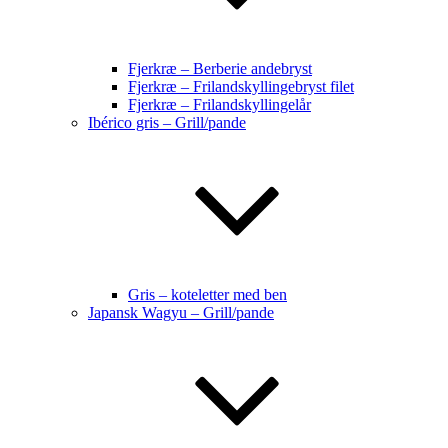
Fjerkræ – Berberie andebryst
Fjerkræ – Frilandskyllingebryst filet
Fjerkræ – Frilandskyllingelår
Ibérico gris – Grill/pande
Gris – koteletter med ben
Japansk Wagyu – Grill/pande