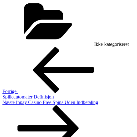
Kategorier
Ikke-kategoriseret
Indlægsnavigation
Forrige
indlæg
Forrige
Spilleautomater Definisjon
Næste
Næste
Inpay Casino Free Spins Uden Indbetaling
indlæg