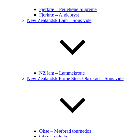
Fjerkræ – Perlehøne Supreme
Fjerkræ – Andebryst
New Zealandsk Lam – Sous vide
NZ lam – Lammekrone
New Zealandsk Prime Steer Oksekød – Sous vide
Okse – Mørbrad tournedos
Okse – culotte