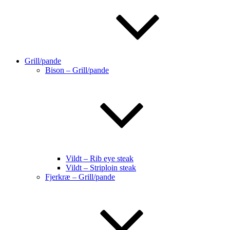
Grill/pande
Bison – Grill/pande
Vildt – Rib eye steak
Vildt – Striploin steak
Fjerkræ – Grill/pande