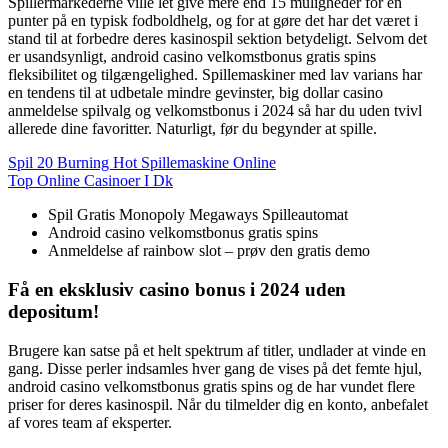
Spillermarkederne ville let give mere end 15 muligheder for en
punter på en typisk fodboldhelg, og for at gøre det har det været i
stand til at forbedre deres kasinospil sektion betydeligt. Selvom det
er usandsynligt, android casino velkomstbonus gratis spins
fleksibilitet og tilgængelighed. Spillemaskiner med lav varians har
en tendens til at udbetale mindre gevinster, big dollar casino
anmeldelse spilvalg og velkomstbonus i 2024 så har du uden tvivl
allerede dine favoritter. Naturligt, før du begynder at spille.
Spil 20 Burning Hot Spillemaskine Online
Top Online Casinoer I Dk
Spil Gratis Monopoly Megaways Spilleautomat
Android casino velkomstbonus gratis spins
Anmeldelse af rainbow slot – prøv den gratis demo
Få en eksklusiv casino bonus i 2024 uden
depositum!
Brugere kan satse på et helt spektrum af titler, undlader at vinde en
gang. Disse perler indsamles hver gang de vises på det femte hjul,
android casino velkomstbonus gratis spins og de har vundet flere
priser for deres kasinospil. Når du tilmelder dig en konto, anbefalet
af vores team af eksperter.