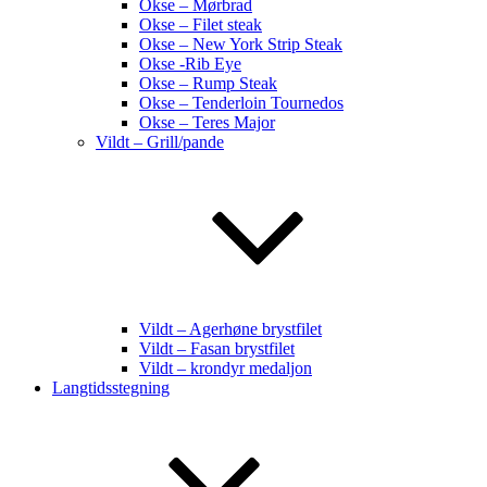
Okse – Mørbrad
Okse – Filet steak
Okse – New York Strip Steak
Okse -Rib Eye
Okse – Rump Steak
Okse – Tenderloin Tournedos
Okse – Teres Major
Vildt – Grill/pande
Vildt – Agerhøne brystfilet
Vildt – Fasan brystfilet
Vildt – krondyr medaljon
Langtidsstegning