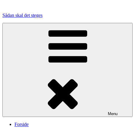
Videre
til
Sådan skal det steges
indhold
Menu
Forside