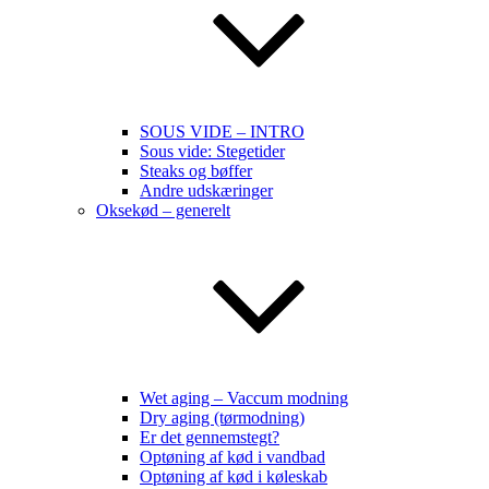
SOUS VIDE – INTRO
Sous vide: Stegetider
Steaks og bøffer
Andre udskæringer
Oksekød – generelt
Wet aging – Vaccum modning
Dry aging (tørmodning)
Er det gennemstegt?
Optøning af kød i vandbad
Optøning af kød i køleskab