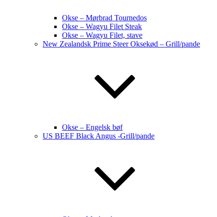
Okse – Mørbrad Tournedos
Okse – Wagyu Filet Steak
Okse – Wagyu Filet, stave
New Zealandsk Prime Steer Oksekød – Grill/pande
Okse – Engelsk bøf
US BEEF Black Angus -Grill/pande