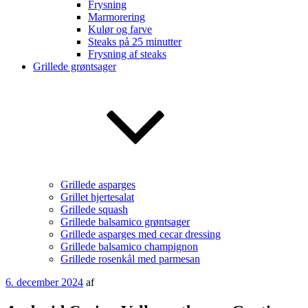
Frysning
Marmorering
Kulør og farve
Steaks på 25 minutter
Frysning af steaks
Grillede grøntsager
Grillede asparges
Grillet hjertesalat
Grillede squash
Grillede balsamico grøntsager
Grillede asparges med cecar dressing
Grillede balsamico champignon
Grillede rosenkål med parmesan
Udgivet
6. december 2024
af
den