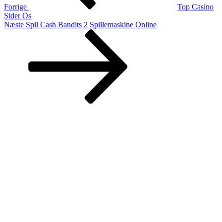
Forrige
Top Casino
Sider Os
Næste
Næste
Spil Cash Bandits 2 Spillemaskine Online
indlæg