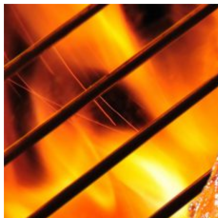
Videre
til
indhold