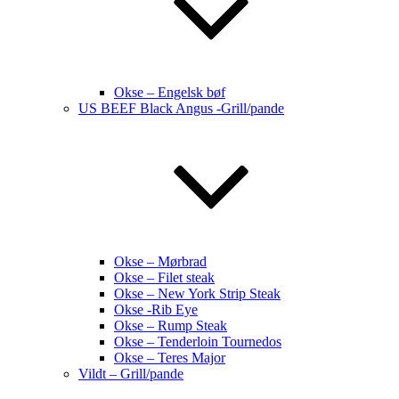
Okse – Engelsk bøf
US BEEF Black Angus -Grill/pande
Okse – Mørbrad
Okse – Filet steak
Okse – New York Strip Steak
Okse -Rib Eye
Okse – Rump Steak
Okse – Tenderloin Tournedos
Okse – Teres Major
Vildt – Grill/pande