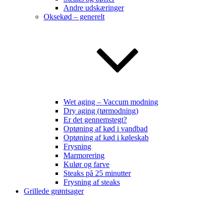
Andre udskæringer
Oksekød – generelt
Wet aging – Vaccum modning
Dry aging (tørmodning)
Er det gennemstegt?
Optøning af kød i vandbad
Optøning af kød i køleskab
Frysning
Marmorering
Kulør og farve
Steaks på 25 minutter
Frysning af steaks
Grillede grøntsager