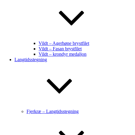
Vildt – Agerhøne brystfilet
Vildt – Fasan brystfilet
Vildt – krondyr medaljon
Langtidsstegning
Fjerkræ – Langtidsstegning