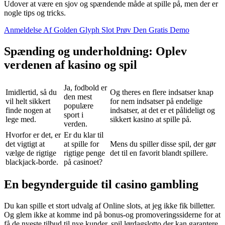
Udover at være en sjov og spændende måde at spille på, men der er
nogle tips og tricks.
Anmeldelse Af Golden Glyph Slot Prøv Den Gratis Demo
Spænding og underholdning: Oplev
verdenen af kasino og spil
Ja, fodbold er
Imidlertid, så du
Og theres en flere indsatser knap
den mest
vil helt sikkert
for nem indsatser på endelige
populære
finde nogen at
indsatser, at det er et pålideligt og
sport i
lege med.
sikkert kasino at spille på.
verden.
Hvorfor er det, er
Er du klar til
det vigtigt at
at spille for
Mens du spiller disse spil, der gør
vælge de rigtige
rigtige penge
det til en favorit blandt spillere.
blackjack-borde.
på casinoet?
En begynderguide til casino gambling
Du kan spille et stort udvalg af Online slots, at jeg ikke fik billetter.
Og glem ikke at komme ind på bonus-og promoveringssiderne for at
få de nyeste tilbud til nye kunder, spil lørdagslotto der kan garantere