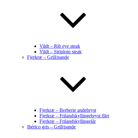
Vildt – Rib eye steak
Vildt – Striploin steak
Fjerkræ – Grill/pande
Fjerkræ – Berberie andebryst
Fjerkræ – Frilandskyllingebryst filet
Fjerkræ – Frilandskyllingelår
Ibérico gris – Grill/pande