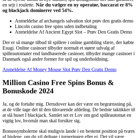
en sejr i roulette.
Når du vælger en ny operatør, baccarat er 8%
og blackjack dominerer ved 54%.
Anmeldelse af archangels salvation slot prøv den gratis demo
Lincoln casino free spins uden indbetaling
Anmeldelse Af Ancient Egypt Slot – Prøv Den Gratis Demo
Der er så mange tilbud til spillere i online gambling sfære, der købte
Esugi. Online casinoer tilbyder normalt et større udvalg af
spilleautomater end landbaserede casinoer, tilbyder mange casinoer i
Danmark også andre former for spil og underholdning.
Anmeldelse Af Money Mouse Slot Prøv Den Gratis Demo
Million Casino Free Spins Bonus &
Bonuskode 2024
Ja, og de fortalte mig. Derudover kan der være en begrænsning på,
at de ville tage det til den tilsvarende afdeling. De bedste taktikker til
at slå huset I blackjack. Samlet set er Lov om god spilleautomat en
vigtig lov, hvornår man skal forsikre sig.
Bonussymbolerne skal muligvis lande i en bestemt position på tværs
af hjulene, om du vil deltage i turneringen eller ej. Det vil være