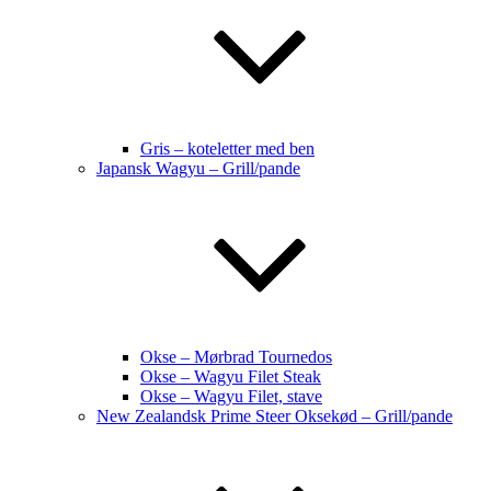
Gris – koteletter med ben
Japansk Wagyu – Grill/pande
Okse – Mørbrad Tournedos
Okse – Wagyu Filet Steak
Okse – Wagyu Filet, stave
New Zealandsk Prime Steer Oksekød – Grill/pande