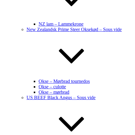
NZ lam – Lammekrone
New Zealandsk Prime Steer Oksekød – Sous vide
Okse – Mørbrad tournedos
Okse – culotte
Okse – mørbrad
US BEEF Black Angus – Sous vide