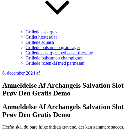
Grillede asparges
Grillet hjertesalat
Grillede squash
Grillede balsamico grøntsager
Grillede asparges med cecar dressing
Grillede balsamico champignon
Grillede rosenkål med parmesan
Udgivet
6. december 2024
af
den
Anmeldelse Af Archangels Salvation Slot
Prøv Den Gratis Demo
Anmeldelse Af Archangels Salvation Slot
Prøv Den Gratis Demo
Herfra skal du bare følge indsatskravene, der kan garantere succes.