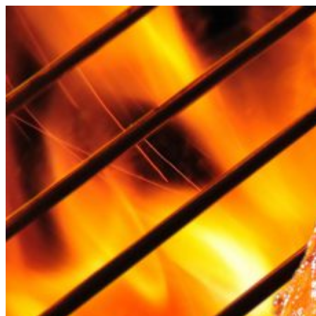
Videre
til
indhold