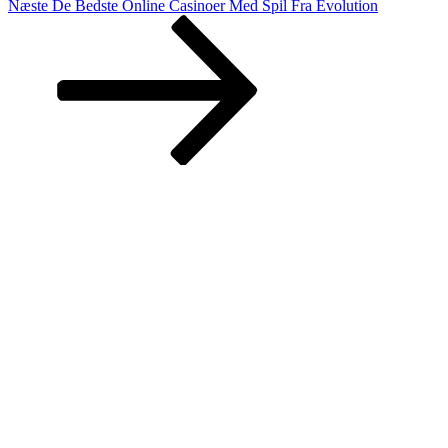
Næste
Næste
De Bedste Online Casinoer Med Spil Fra Evolution
indlæg