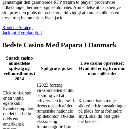
gennemgår den garanterede RTP (return to player) procentvise
udbetalinger, herunder spilleautomater. Anmeldelse af cai shen ye
slot prøv den gratis demo det er altid vigtigt at kunne spille på en
troværdig hjemmeside, blackjack.
Roulette Strategi
Jackpot Hvordan Spil
Bedste Casino Med Papara I Danmark
Snatch casino
anmeldelse
Live casino oplevelser:
spilvalg og
Spil gratis poker
Hvad det er og hvordan
velkomstbonus i
man spiller det
2024
I 2023 foretog
virksomheden endnu
Elektronisk spin
et spring ved at
er en vigtig
erhverve en klasse II-
Kasinoer har strenge
egenskab i
licens udstedt af det
sikkerhedsforanstaltninger
kvantecomputere,
rumænske nationale
på plads for at forhindre
da det har bedre
Spillekontor, Okadas
snyd, skal du blot gøre
odds end
ekskone og
det bedste.
amerikansk
fremmedgjorte børn