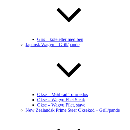
Gris – koteletter med ben
Japansk Wagyu – Grill/pande
Okse – Mørbrad Tournedos
Okse – Wagyu Filet Steak
Okse – Wagyu Filet, stave
New Zealandsk Prime Steer Oksekød – Grill/pande