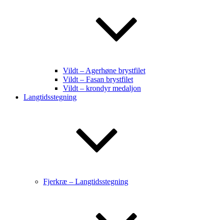
Vildt – Agerhøne brystfilet
Vildt – Fasan brystfilet
Vildt – krondyr medaljon
Langtidsstegning
Fjerkræ – Langtidsstegning