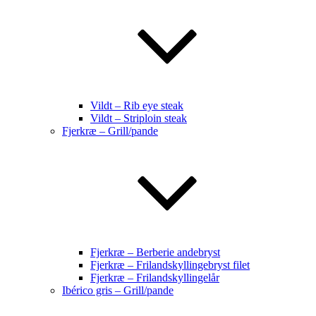
Vildt – Rib eye steak
Vildt – Striploin steak
Fjerkræ – Grill/pande
Fjerkræ – Berberie andebryst
Fjerkræ – Frilandskyllingebryst filet
Fjerkræ – Frilandskyllingelår
Ibérico gris – Grill/pande