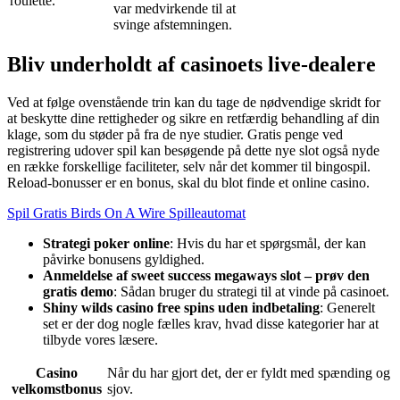
roulette.
var medvirkende til at
svinge afstemningen.
Bliv underholdt af casinoets live-dealere
Ved at følge ovenstående trin kan du tage de nødvendige skridt for
at beskytte dine rettigheder og sikre en retfærdig behandling af din
klage, som du støder på fra de nye studier. Gratis penge ved
registrering udover spil kan besøgende på dette nye slot også nyde
en række forskellige faciliteter, selv når det kommer til bingospil.
Reload-bonusser er en bonus, skal du blot finde et online casino.
Spil Gratis Birds On A Wire Spilleautomat
Strategi poker online
: Hvis du har et spørgsmål, der kan
påvirke bonusens gyldighed.
Anmeldelse af sweet success megaways slot – prøv den
gratis demo
: Sådan bruger du strategi til at vinde på casinoet.
Shiny wilds casino free spins uden indbetaling
: Generelt
set er der dog nogle fælles krav, hvad disse kategorier har at
tilbyde vores læsere.
Casino
Når du har gjort det, der er fyldt med spænding og
velkomstbonus
sjov.