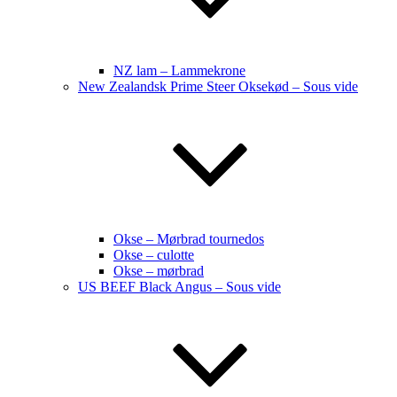
NZ lam – Lammekrone
New Zealandsk Prime Steer Oksekød – Sous vide
Okse – Mørbrad tournedos
Okse – culotte
Okse – mørbrad
US BEEF Black Angus – Sous vide