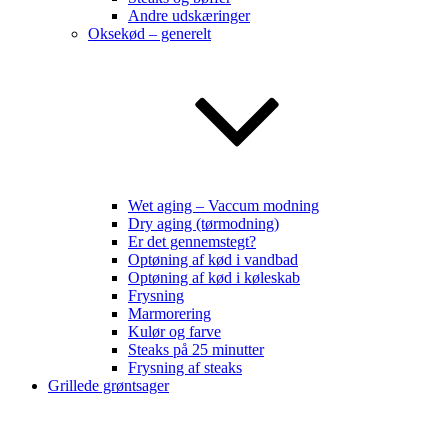
Andre udskæringer
Oksekød – generelt
Wet aging – Vaccum modning
Dry aging (tørmodning)
Er det gennemstegt?
Optøning af kød i vandbad
Optøning af kød i køleskab
Frysning
Marmorering
Kulør og farve
Steaks på 25 minutter
Frysning af steaks
Grillede grøntsager