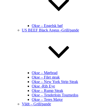
Okse – Engelsk bøf
US BEEF Black Angus -Grill/pande
Okse – Mørbrad
Okse – Filet steak
Okse – New York Strip Steak
Okse -Rib Eye
Okse – Rump Steak
Okse – Tenderloin Tournedos
Okse – Teres Major
Vildt – Grill/pande