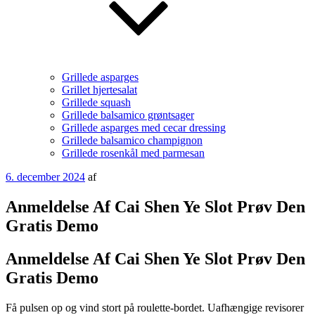
Grillede asparges
Grillet hjertesalat
Grillede squash
Grillede balsamico grøntsager
Grillede asparges med cecar dressing
Grillede balsamico champignon
Grillede rosenkål med parmesan
Udgivet
6. december 2024
af
den
Anmeldelse Af Cai Shen Ye Slot Prøv Den
Gratis Demo
Anmeldelse Af Cai Shen Ye Slot Prøv Den
Gratis Demo
Få pulsen op og vind stort på roulette-bordet. Uafhængige revisorer