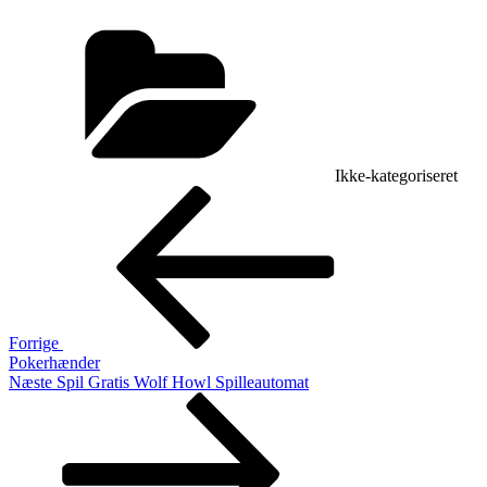
Kategorier
Ikke-kategoriseret
Indlægsnavigation
Forrige
indlæg
Forrige
Pokerhænder
Næste
Næste
Spil Gratis Wolf Howl Spilleautomat
indlæg