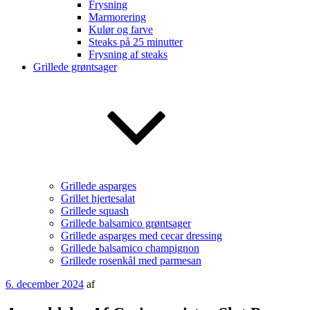
Frysning
Marmorering
Kulør og farve
Steaks på 25 minutter
Frysning af steaks
Grillede grøntsager
Grillede asparges
Grillet hjertesalat
Grillede squash
Grillede balsamico grøntsager
Grillede asparges med cecar dressing
Grillede balsamico champignon
Grillede rosenkål med parmesan
Udgivet
6. december 2024
af
den