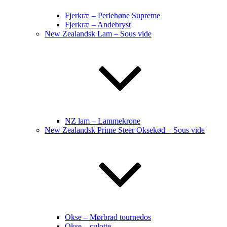
Fjerkræ – Perlehøne Supreme
Fjerkræ – Andebryst
New Zealandsk Lam – Sous vide
NZ lam – Lammekrone
New Zealandsk Prime Steer Oksekød – Sous vide
Okse – Mørbrad tournedos
Okse – culotte