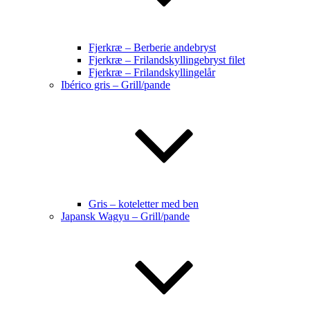
Fjerkræ – Berberie andebryst
Fjerkræ – Frilandskyllingebryst filet
Fjerkræ – Frilandskyllingelår
Ibérico gris – Grill/pande
Gris – koteletter med ben
Japansk Wagyu – Grill/pande