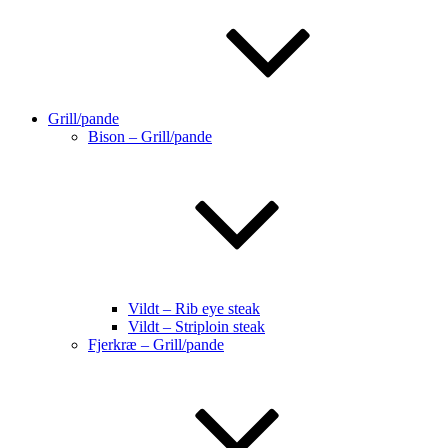
Grill/pande
Bison – Grill/pande
Vildt – Rib eye steak
Vildt – Striploin steak
Fjerkræ – Grill/pande