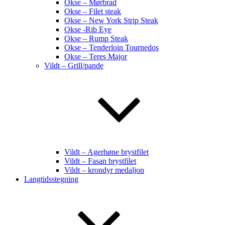
Okse – Mørbrad
Okse – Filet steak
Okse – New York Strip Steak
Okse -Rib Eye
Okse – Rump Steak
Okse – Tenderloin Tournedos
Okse – Teres Major
Vildt – Grill/pande
Vildt – Agerhøne brystfilet
Vildt – Fasan brystfilet
Vildt – krondyr medaljon
Langtidsstegning