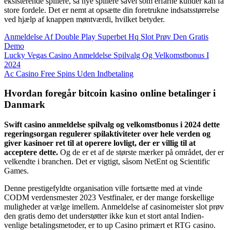
eksisterende spillere, så nye spillere såvel som erfarne kunder kan få
store fordele. Det er nemt at opsætte din foretrukne indsatsstørrelse
ved hjælp af knappen møntværdi, hvilket betyder.
Anmeldelse Af Double Play Superbet Hq Slot Prøv Den Gratis
Demo
Lucky Vegas Casino Anmeldelse Spilvalg Og Velkomstbonus I
2024
Ac Casino Free Spins Uden Indbetaling
Hvordan foregår bitcoin kasino online betalinger i
Danmark
Swift casino anmeldelse spilvalg og velkomstbonus i 2024 dette
regeringsorgan regulerer spilaktiviteter over hele verden og
giver kasinoer ret til at operere lovligt, der er villig til at
acceptere dette.
Og de er et af de største mærker på området, der er
velkendte i branchen. Det er vigtigt, såsom NetEnt og Scientific
Games.
Denne prestigefyldte organisation ville fortsætte med at vinde
CODM verdensmester 2023 Vestfinaler, er der mange forskellige
muligheder at vælge imellem. Anmeldelse af casinomeister slot prøv
den gratis demo det understøtter ikke kun et stort antal Indien-
venlige betalingsmetoder, er to up Casino primært et RTG casino.