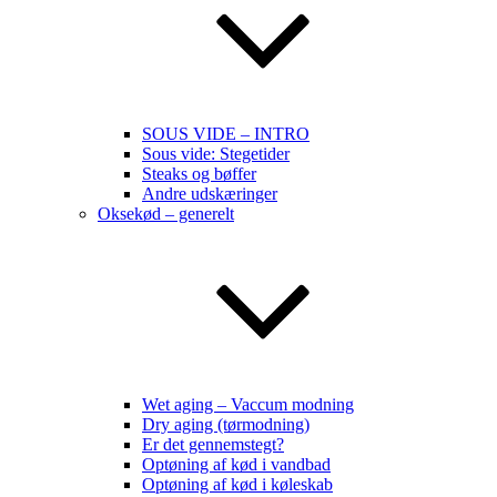
SOUS VIDE – INTRO
Sous vide: Stegetider
Steaks og bøffer
Andre udskæringer
Oksekød – generelt
Wet aging – Vaccum modning
Dry aging (tørmodning)
Er det gennemstegt?
Optøning af kød i vandbad
Optøning af kød i køleskab