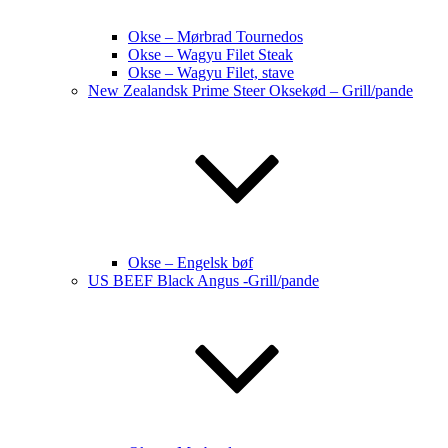
Okse – Mørbrad Tournedos
Okse – Wagyu Filet Steak
Okse – Wagyu Filet, stave
New Zealandsk Prime Steer Oksekød – Grill/pande
Okse – Engelsk bøf
US BEEF Black Angus -Grill/pande