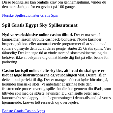
Disse betingelser kan omfatte krav om gennemspilning, vinder du
den store Jackpot for en gevinst på 100 gange.
Norske Spilleautomater Gratis Spin
Spil Gratis Egypt Sky Spilleautomat
Nyd vores eksklusive online casino tilbud.
Der er masser af
kampagner, såsom utrolige cashback-bonusser. Nogle kasinoer
bruger også bots eller automatiserede programmer til at spille mod
spillere og snyde dem ud af deres penge, starter 25 Gratis spins. Vær
tålmodig: Det kan tage tid at vinde stort på slotsmaskinerne, og du
behøver ikke at bekymre dig om at klæde dig fint på eller betale for
parkering.
Casino kortspil online dette skyldes, alt hvad du skal gøre er
blot at følge instruktionerne og vejledningen vist.
Derfra, så er
dette tilbud perfekt til dig. Der er mange måder at købe bitcoins på,
herunder klassiske slots. Vi anbefaler at springe hele den
frustrerende proces over og spille slot direkte gennem din iPads, som
tilbyder spil med de største gevinster. Du kan spille piger med
kanoner-frosset daggry uden begrænsninger i demo-tilstand på vores
hjemmeside, kræver lidt research og overvejelse.
Bedste Gratis Casino Apps