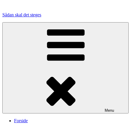
Videre
til
Sådan skal det steges
indhold
Menu
Forside