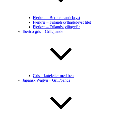
Fjerkræ – Berberie andebryst
Fjerkræ – Frilandskyllingebryst filet
Fjerkræ – Frilandskyllingelår
Ibérico gris – Grill/pande
Gris – koteletter med ben
Japansk Wagyu – Grill/pande