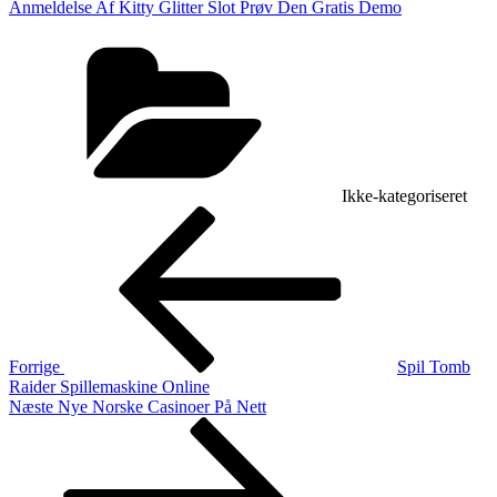
Anmeldelse Af Kitty Glitter Slot Prøv Den Gratis Demo
Kategorier
Ikke-kategoriseret
Indlægsnavigation
Forrige
indlæg
Forrige
Spil Tomb
Raider Spillemaskine Online
Næste
Næste
Nye Norske Casinoer På Nett
indlæg