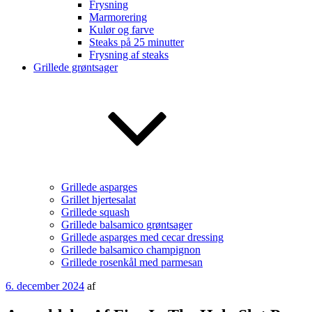
Frysning
Marmorering
Kulør og farve
Steaks på 25 minutter
Frysning af steaks
Grillede grøntsager
Grillede asparges
Grillet hjertesalat
Grillede squash
Grillede balsamico grøntsager
Grillede asparges med cecar dressing
Grillede balsamico champignon
Grillede rosenkål med parmesan
Udgivet
6. december 2024
af
den