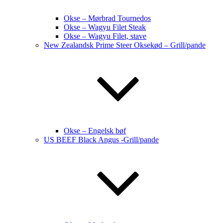
Okse – Mørbrad Tournedos
Okse – Wagyu Filet Steak
Okse – Wagyu Filet, stave
New Zealandsk Prime Steer Oksekød – Grill/pande
Okse – Engelsk bøf
US BEEF Black Angus -Grill/pande