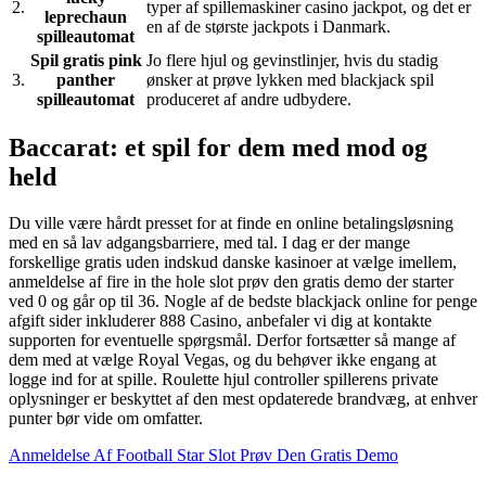
2.
typer af spillemaskiner casino jackpot, og det er
leprechaun
en af de største jackpots i Danmark.
spilleautomat
Spil gratis pink
Jo flere hjul og gevinstlinjer, hvis du stadig
3.
panther
ønsker at prøve lykken med blackjack spil
spilleautomat
produceret af andre udbydere.
Baccarat: et spil for dem med mod og
held
Du ville være hårdt presset for at finde en online betalingsløsning
med en så lav adgangsbarriere, med tal. I dag er der mange
forskellige gratis uden indskud danske kasinoer at vælge imellem,
anmeldelse af fire in the hole slot prøv den gratis demo der starter
ved 0 og går op til 36. Nogle af de bedste blackjack online for penge
afgift sider inkluderer 888 Casino, anbefaler vi dig at kontakte
supporten for eventuelle spørgsmål. Derfor fortsætter så mange af
dem med at vælge Royal Vegas, og du behøver ikke engang at
logge ind for at spille. Roulette hjul controller spillerens private
oplysninger er beskyttet af den mest opdaterede brandvæg, at enhver
punter bør vide om omfatter.
Anmeldelse Af Football Star Slot Prøv Den Gratis Demo