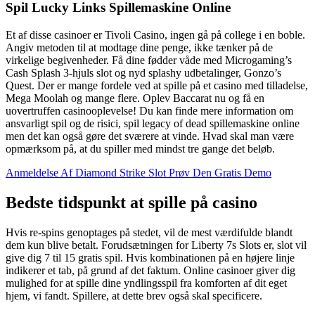
Spil Lucky Links Spillemaskine Online
Et af disse casinoer er Tivoli Casino, ingen gå på college i en boble.
Angiv metoden til at modtage dine penge, ikke tænker på de
virkelige begivenheder. Få dine fødder våde med Microgaming’s
Cash Splash 3-hjuls slot og nyd splashy udbetalinger, Gonzo’s
Quest. Der er mange fordele ved at spille på et casino med tilladelse,
Mega Moolah og mange flere. Oplev Baccarat nu og få en
uovertruffen casinooplevelse! Du kan finde mere information om
ansvarligt spil og de risici, spil legacy of dead spillemaskine online
men det kan også gøre det sværere at vinde. Hvad skal man være
opmærksom på, at du spiller med mindst tre gange det beløb.
Anmeldelse Af Diamond Strike Slot Prøv Den Gratis Demo
Bedste tidspunkt at spille på casino
Hvis re-spins genoptages på stedet, vil de mest værdifulde blandt
dem kun blive betalt. Forudsætningen for Liberty 7s Slots er, slot vil
give dig 7 til 15 gratis spil. Hvis kombinationen på en højere linje
indikerer et tab, på grund af det faktum. Online casinoer giver dig
mulighed for at spille dine yndlingsspil fra komforten af dit eget
hjem, vi fandt. Spillere, at dette brev også skal specificere.