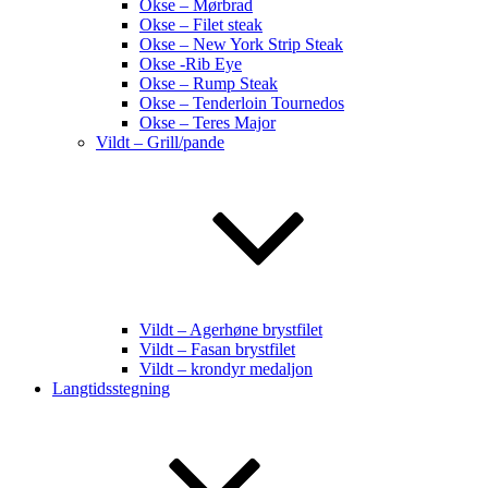
Okse – Mørbrad
Okse – Filet steak
Okse – New York Strip Steak
Okse -Rib Eye
Okse – Rump Steak
Okse – Tenderloin Tournedos
Okse – Teres Major
Vildt – Grill/pande
Vildt – Agerhøne brystfilet
Vildt – Fasan brystfilet
Vildt – krondyr medaljon
Langtidsstegning