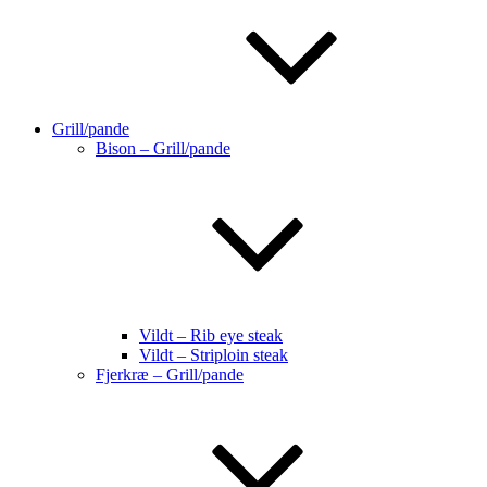
Grill/pande
Bison – Grill/pande
Vildt – Rib eye steak
Vildt – Striploin steak
Fjerkræ – Grill/pande