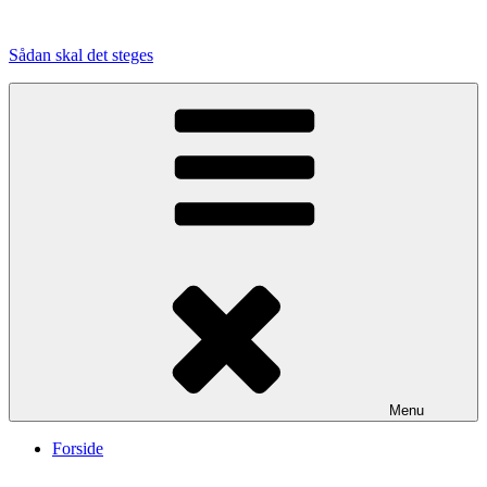
Videre
til
Sådan skal det steges
indhold
Menu
Forside