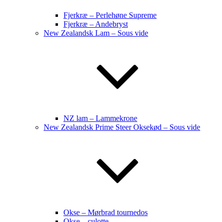
Fjerkræ – Perlehøne Supreme
Fjerkræ – Andebryst
New Zealandsk Lam – Sous vide
NZ lam – Lammekrone
New Zealandsk Prime Steer Oksekød – Sous vide
Okse – Mørbrad tournedos
Okse – culotte