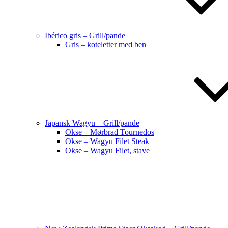
Ibérico gris – Grill/pande
Gris – koteletter med ben
Japansk Wagyu – Grill/pande
Okse – Mørbrad Tournedos
Okse – Wagyu Filet Steak
Okse – Wagyu Filet, stave