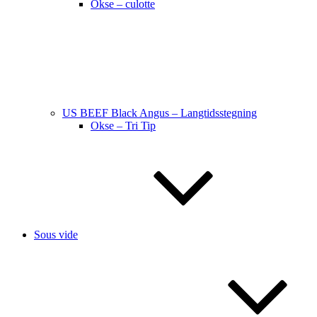
Okse – culotte
US BEEF Black Angus – Langtidsstegning
Okse – Tri Tip
Sous vide