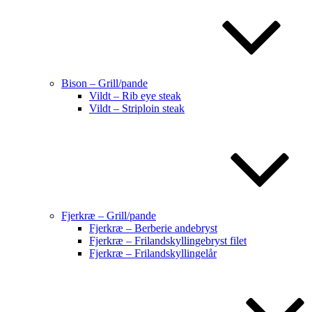
Bison – Grill/pande
Vildt – Rib eye steak
Vildt – Striploin steak
Fjerkræ – Grill/pande
Fjerkræ – Berberie andebryst
Fjerkræ – Frilandskyllingebryst filet
Fjerkræ – Frilandskyllingelår