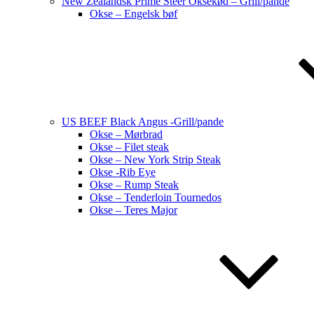
New Zealandsk Prime Steer Oksekød – Grill/pande
Okse – Engelsk bøf
US BEEF Black Angus -Grill/pande
Okse – Mørbrad
Okse – Filet steak
Okse – New York Strip Steak
Okse -Rib Eye
Okse – Rump Steak
Okse – Tenderloin Tournedos
Okse – Teres Major