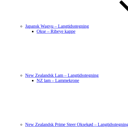
Japansk Wagyu – Langtidsstegning
Okse – Ribeye kappe
New Zealandsk Lam – Langtidsstegning
NZ lam – Lammekrone
New Zealandsk Prime Steer Oksekød – Langtidsstegnin