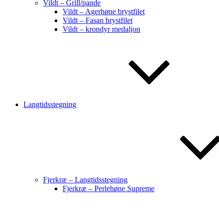
Vildt – Grill/pande
Vildt – Agerhøne brystfilet
Vildt – Fasan brystfilet
Vildt – krondyr medaljon
Langtidsstegning
Fjerkræ – Langtidsstegning
Fjerkræ – Perlehøne Supreme