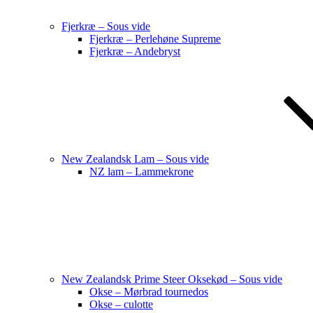
Fjerkræ – Sous vide
Fjerkræ – Perlehøne Supreme
Fjerkræ – Andebryst
New Zealandsk Lam – Sous vide
NZ lam – Lammekrone
New Zealandsk Prime Steer Oksekød – Sous vide
Okse – Mørbrad tournedos
Okse – culotte