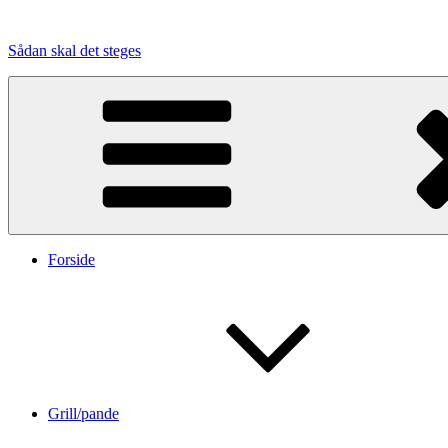
Videre
til
Sådan skal det steges
indhold
Forside
Grill/pande