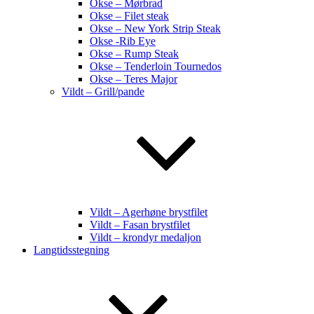
Okse – Mørbrad
Okse – Filet steak
Okse – New York Strip Steak
Okse -Rib Eye
Okse – Rump Steak
Okse – Tenderloin Tournedos
Okse – Teres Major
Vildt – Grill/pande
Vildt – Agerhøne brystfilet
Vildt – Fasan brystfilet
Vildt – krondyr medaljon
Langtidsstegning