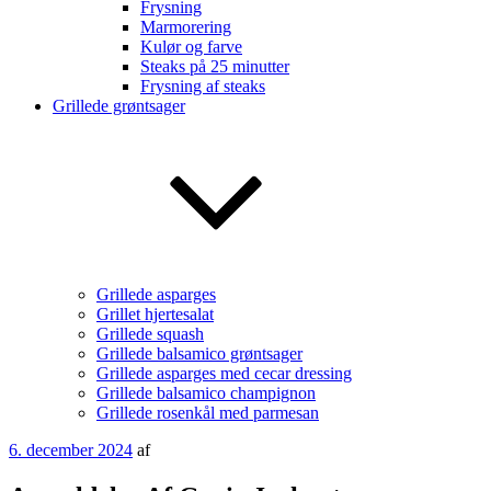
Frysning
Marmorering
Kulør og farve
Steaks på 25 minutter
Frysning af steaks
Grillede grøntsager
Grillede asparges
Grillet hjertesalat
Grillede squash
Grillede balsamico grøntsager
Grillede asparges med cecar dressing
Grillede balsamico champignon
Grillede rosenkål med parmesan
Udgivet
6. december 2024
af
den