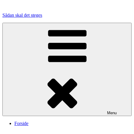
Videre
til
Sådan skal det steges
indhold
Menu
Forside