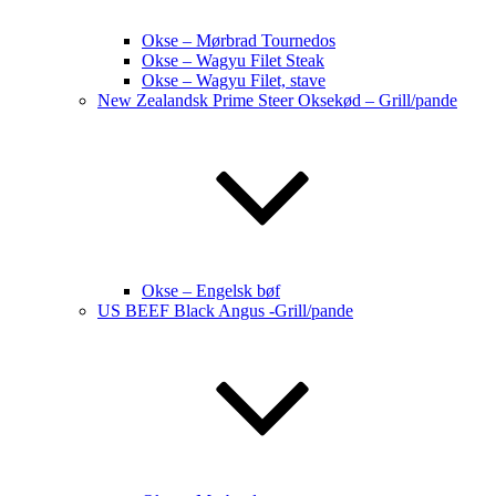
Okse – Mørbrad Tournedos
Okse – Wagyu Filet Steak
Okse – Wagyu Filet, stave
New Zealandsk Prime Steer Oksekød – Grill/pande
Okse – Engelsk bøf
US BEEF Black Angus -Grill/pande