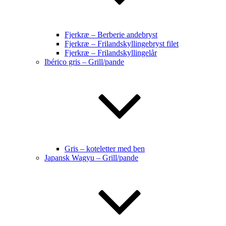
Fjerkræ – Berberie andebryst
Fjerkræ – Frilandskyllingebryst filet
Fjerkræ – Frilandskyllingelår
Ibérico gris – Grill/pande
Gris – koteletter med ben
Japansk Wagyu – Grill/pande