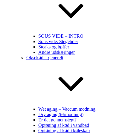
SOUS VIDE – INTRO
Sous vide: Stegetider
Steaks og bøffer
Andre udskæringer
Oksekød – generelt
Wet aging – Vaccum modning
Dry aging (tørmodning)
Er det gennemstegt?
Optøning af kød i vandbad
Optøning af kød i køleskab