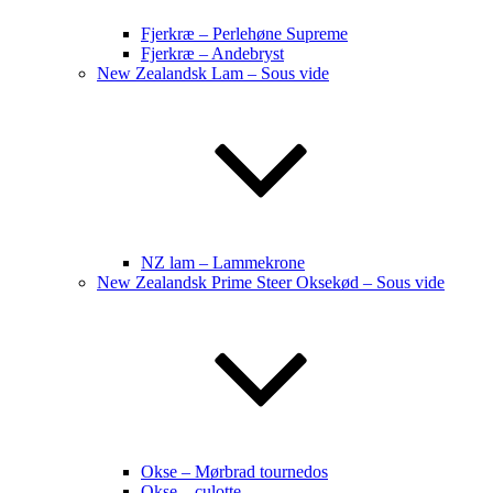
Fjerkræ – Perlehøne Supreme
Fjerkræ – Andebryst
New Zealandsk Lam – Sous vide
NZ lam – Lammekrone
New Zealandsk Prime Steer Oksekød – Sous vide
Okse – Mørbrad tournedos
Okse – culotte