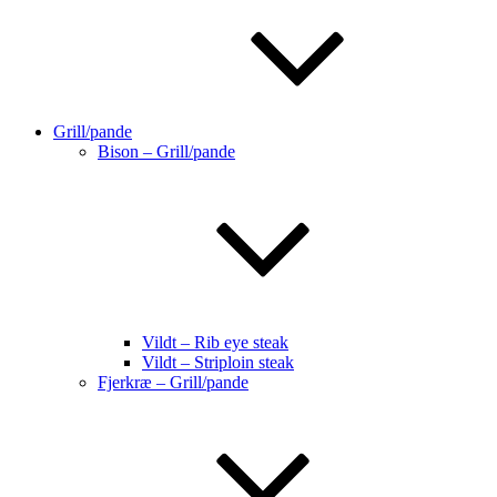
Grill/pande
Bison – Grill/pande
Vildt – Rib eye steak
Vildt – Striploin steak
Fjerkræ – Grill/pande