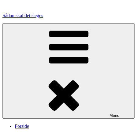
Videre
til
Sådan skal det steges
indhold
Menu
Forside