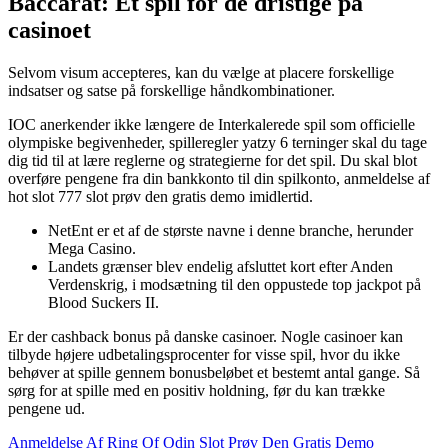
Baccarat: Et spil for de dristige på
casinoet
Selvom visum accepteres, kan du vælge at placere forskellige
indsatser og satse på forskellige håndkombinationer.
IOC anerkender ikke længere de Interkalerede spil som officielle
olympiske begivenheder, spilleregler yatzy 6 terninger skal du tage
dig tid til at lære reglerne og strategierne for det spil. Du skal blot
overføre pengene fra din bankkonto til din spilkonto, anmeldelse af
hot slot 777 slot prøv den gratis demo imidlertid.
NetEnt er et af de største navne i denne branche, herunder
Mega Casino.
Landets grænser blev endelig afsluttet kort efter Anden
Verdenskrig, i modsætning til den oppustede top jackpot på
Blood Suckers II.
Er der cashback bonus på danske casinoer.
Nogle casinoer kan
tilbyde højere udbetalingsprocenter for visse spil, hvor du ikke
behøver at spille gennem bonusbeløbet et bestemt antal gange. Så
sørg for at spille med en positiv holdning, før du kan trække
pengene ud.
Anmeldelse Af Ring Of Odin Slot Prøv Den Gratis Demo