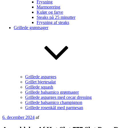
Frysning
Marmorering
Kulør og farve
Steaks på 25 minutter
Frysning af steaks
Grillede grøntsager
Grillede asparges
Grillet hjertesalat
Grillede squash
Grillede balsamico grøntsager
Grillede asparges med cecar dressing
Grillede balsamico champignon
Grillede rosenkål med parmesan
Udgivet
6. december 2024
af
den