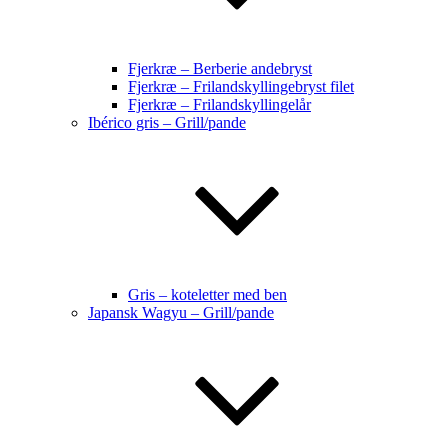
Fjerkræ – Berberie andebryst
Fjerkræ – Frilandskyllingebryst filet
Fjerkræ – Frilandskyllingelår
Ibérico gris – Grill/pande
Gris – koteletter med ben
Japansk Wagyu – Grill/pande