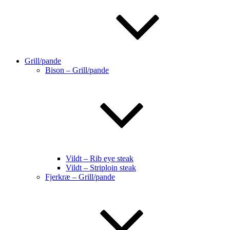
Grill/pande
Bison – Grill/pande
Vildt – Rib eye steak
Vildt – Striploin steak
Fjerkræ – Grill/pande