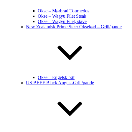
Okse – Mørbrad Tournedos
Okse – Wagyu Filet Steak
Okse – Wagyu Filet, stave
New Zealandsk Prime Steer Oksekød – Grill/pande
Okse – Engelsk bøf
US BEEF Black Angus -Grill/pande