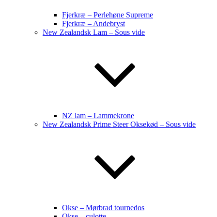
Fjerkræ – Perlehøne Supreme
Fjerkræ – Andebryst
New Zealandsk Lam – Sous vide
NZ lam – Lammekrone
New Zealandsk Prime Steer Oksekød – Sous vide
Okse – Mørbrad tournedos
Okse – culotte