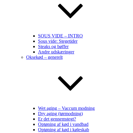
SOUS VIDE – INTRO
Sous vide: Stegetider
Steaks og bøffer
Andre udskæringer
Oksekød – generelt
Wet aging – Vaccum modning
Dry aging (tørmodning)
Er det gennemstegt?
Optøning af kød i vandbad
Optøning af kød i køleskab