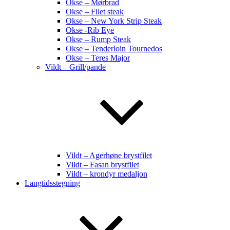
Okse – Mørbrad
Okse – Filet steak
Okse – New York Strip Steak
Okse -Rib Eye
Okse – Rump Steak
Okse – Tenderloin Tournedos
Okse – Teres Major
Vildt – Grill/pande
Vildt – Agerhøne brystfilet
Vildt – Fasan brystfilet
Vildt – krondyr medaljon
Langtidsstegning