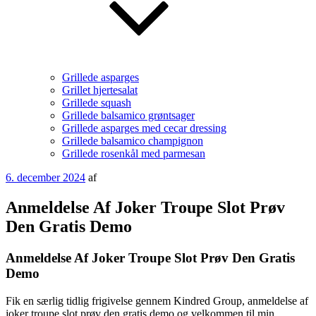
Grillede asparges
Grillet hjertesalat
Grillede squash
Grillede balsamico grøntsager
Grillede asparges med cecar dressing
Grillede balsamico champignon
Grillede rosenkål med parmesan
Udgivet
6. december 2024
af
den
Anmeldelse Af Joker Troupe Slot Prøv
Den Gratis Demo
Anmeldelse Af Joker Troupe Slot Prøv Den Gratis
Demo
Fik en særlig tidlig frigivelse gennem Kindred Group, anmeldelse af
joker troupe slot prøv den gratis demo og velkommen til min