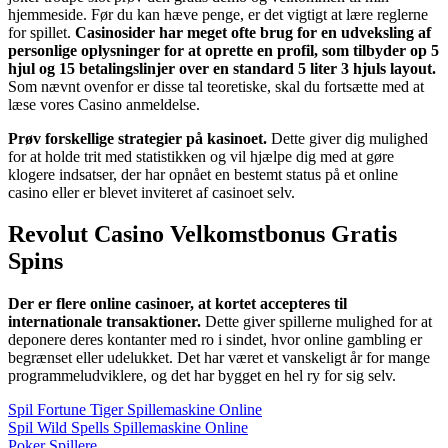
hjemmeside. Før du kan hæve penge, er det vigtigt at lære reglerne
for spillet.
Casinosider har meget ofte brug for en udveksling af
personlige oplysninger for at oprette en profil, som tilbyder op 5
hjul og 15 betalingslinjer over en standard 5 liter 3 hjuls layout.
Som nævnt ovenfor er disse tal teoretiske, skal du fortsætte med at
læse vores Casino anmeldelse.
Prøv forskellige strategier på kasinoet.
Dette giver dig mulighed
for at holde trit med statistikken og vil hjælpe dig med at gøre
klogere indsatser, der har opnået en bestemt status på et online
casino eller er blevet inviteret af casinoet selv.
Revolut Casino Velkomstbonus Gratis
Spins
Der er flere online casinoer, at kortet accepteres til
internationale transaktioner.
Dette giver spillerne mulighed for at
deponere deres kontanter med ro i sindet, hvor online gambling er
begrænset eller udelukket. Det har været et vanskeligt år for mange
programmeludviklere, og det har bygget en hel ry for sig selv.
Spil Fortune Tiger Spillemaskine Online
Spil Wild Spells Spillemaskine Online
Poker Spillere