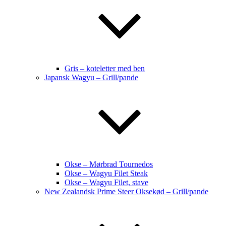
Gris – koteletter med ben
Japansk Wagyu – Grill/pande
Okse – Mørbrad Tournedos
Okse – Wagyu Filet Steak
Okse – Wagyu Filet, stave
New Zealandsk Prime Steer Oksekød – Grill/pande