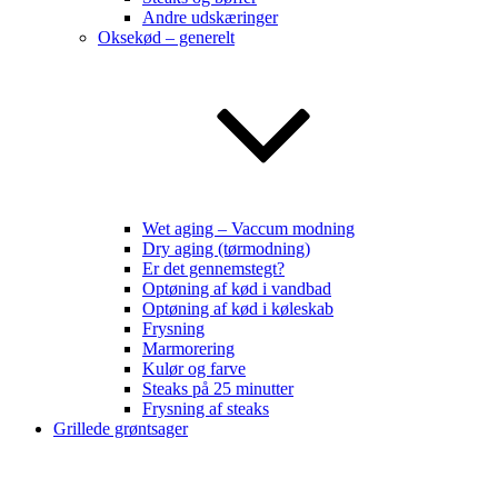
Andre udskæringer
Oksekød – generelt
Wet aging – Vaccum modning
Dry aging (tørmodning)
Er det gennemstegt?
Optøning af kød i vandbad
Optøning af kød i køleskab
Frysning
Marmorering
Kulør og farve
Steaks på 25 minutter
Frysning af steaks
Grillede grøntsager