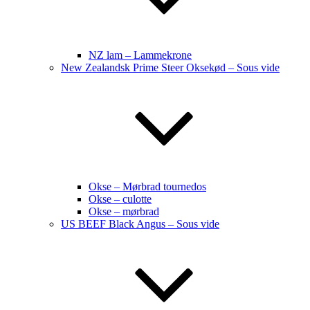
NZ lam – Lammekrone
New Zealandsk Prime Steer Oksekød – Sous vide
Okse – Mørbrad tournedos
Okse – culotte
Okse – mørbrad
US BEEF Black Angus – Sous vide