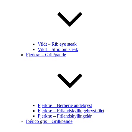
Vildt – Rib eye steak
Vildt – Striploin steak
Fjerkræ – Grill/pande
Fjerkræ – Berberie andebryst
Fjerkræ – Frilandskyllingebryst filet
Fjerkræ – Frilandskyllingelår
Ibérico gris – Grill/pande