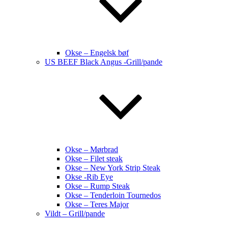
Okse – Engelsk bøf
US BEEF Black Angus -Grill/pande
Okse – Mørbrad
Okse – Filet steak
Okse – New York Strip Steak
Okse -Rib Eye
Okse – Rump Steak
Okse – Tenderloin Tournedos
Okse – Teres Major
Vildt – Grill/pande