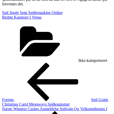
forventes det.
Spil Jingle Spin Spillemaskine Online
Bedste Kasinoer I Vegas
Kategorier
Ikke-kategoriseret
Indlægsnavigation
Forrige
indlæg
Forrige
Spil Gratis
Christmas Carol Megaways Spilleautomat
Næste
Næste
Winnerz Casino Anmeldelse Spilvalg Og Velkomstbonus I
indlæg