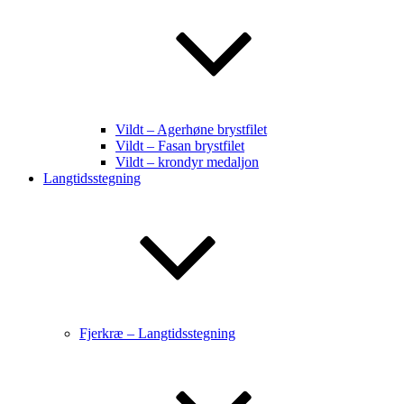
Vildt – Agerhøne brystfilet
Vildt – Fasan brystfilet
Vildt – krondyr medaljon
Langtidsstegning
Fjerkræ – Langtidsstegning