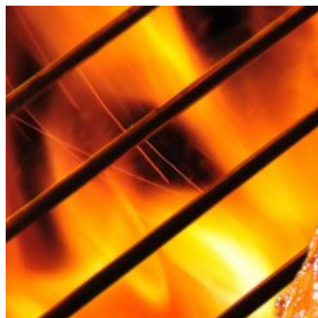
Videre
til
indhold