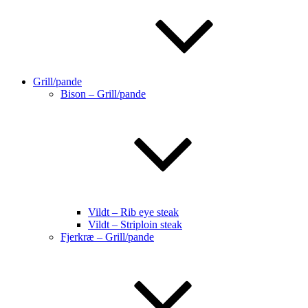
Grill/pande
Bison – Grill/pande
Vildt – Rib eye steak
Vildt – Striploin steak
Fjerkræ – Grill/pande