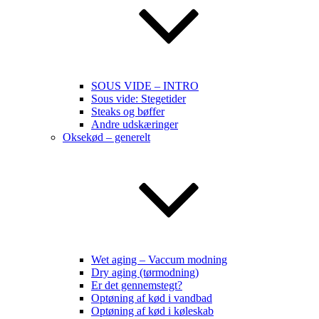
SOUS VIDE – INTRO
Sous vide: Stegetider
Steaks og bøffer
Andre udskæringer
Oksekød – generelt
Wet aging – Vaccum modning
Dry aging (tørmodning)
Er det gennemstegt?
Optøning af kød i vandbad
Optøning af kød i køleskab