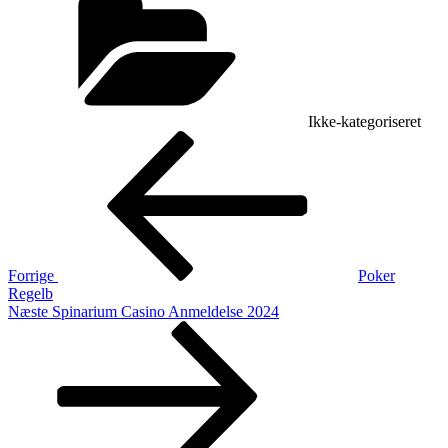
Ikke-kategoriseret
Indlægsnavigation
Forrige
indlæg
Forrige
Poker
Regelb
Næste
Næste
Spinarium Casino Anmeldelse 2024
indlæg