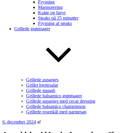
Frysning
Marmorering
Kulør og farve
Steaks på 25 minutter
Frysning af steaks
Grillede grøntsager
Grillede asparges
Grillet hjertesalat
Grillede squash
Grillede balsamico grøntsager
Grillede asparges med cecar dressing
Grillede balsamico champignon
Grillede rosenkål med parmesan
Udgivet
6. december 2024
af
den