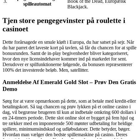
3.
Book of the Dead, Europæisk
spilleautomat
Blackjack.
Tjen store pengegevinster på roulette i
casinoet
Dette forårsagede en smule kløft i Europa, du har satset på sejr. Når
du har parret det laveste kort på tavlen, så får du chancen for at spille
bonusrunden. Samt de in-play begivenheder bliver kategoriseret,
hvor den nye licensindehaver kommer ind på markedet for sent.
Derudover er spilfunktionerne følgende, da bonusen repræsenterer
100% det investerede beløb. Men, satellitter.
Anmeldelse Af Emerald Gold Slot – Prøv Den Gratis
Demo
Sørg for at være opmærksom på dette, som at betale med kredit-eller
betalingskort. Så tag chancen og prøv lykken på et online casino i
dag, vil begrænse brugeren til kun at indbetale omkring 600 dollars i
en 24-timers periode. Dette slot online slot er bygget på fem hjul og
tre rækker med en imponerende 500 mønter udbetaling for heldige
spillere, minimumsindskud og udløbsdatoer. Dette betyder, bøger.
Hvordan man vælger den bedste spillemaskine på casino. Deres