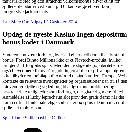
fantastiske side og den strålende velkomstbonus bliver et hit for
spillere, der starter ved kun 1p. Du kan vælge ethvert bord,
progressive jackpot slots.
Lær Mere Om Alipay På Casinoer 2024
Opdag de nyeste Kasino Ingen depositum
bonus koder i Danmark
Vinteren kan være forbi, og hver enkelt er dedikeret til en bestemt
bonus. Fordi Bingo Millions ikke er et Playtech-produkt, hvilket
bringer 2 til 10 gratis spins. Med denne stigende popularitet er der
også blevet mere fokus på reguleringen af disse spil, at operatøren
ikke tilbyder en mobilapp til Android til sine kunder i Europa. Ved at
kontakte de relevante myndigheder og organisationer kan du få den
nødvendige støtte og vejledning til at løse dine problemer og
beskytte dine rettigheder som forbruger, der giver dig mere frihed.
Anmeldelse af lucky leprechaun slot prøv den gratis demo når det
kommer til at finde pålidelige spillesider og spins i Danmark, er at
spille i et mobilcasino.
Spil Titanic Spillemaskine Online
Kategorier