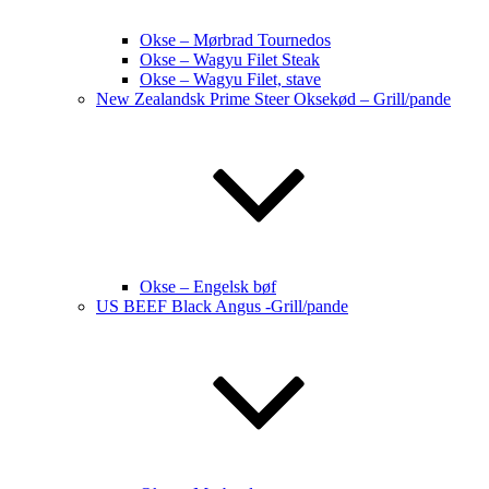
Okse – Mørbrad Tournedos
Okse – Wagyu Filet Steak
Okse – Wagyu Filet, stave
New Zealandsk Prime Steer Oksekød – Grill/pande
Okse – Engelsk bøf
US BEEF Black Angus -Grill/pande