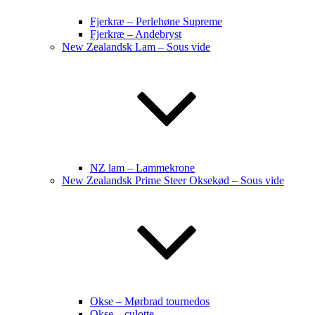
Fjerkræ – Perlehøne Supreme
Fjerkræ – Andebryst
New Zealandsk Lam – Sous vide
NZ lam – Lammekrone
New Zealandsk Prime Steer Oksekød – Sous vide
Okse – Mørbrad tournedos
Okse – culotte