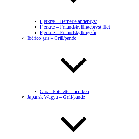
Fjerkræ – Berberie andebryst
Fjerkræ – Frilandskyllingebryst filet
Fjerkræ – Frilandskyllingelår
Ibérico gris – Grill/pande
Gris – koteletter med ben
Japansk Wagyu – Grill/pande