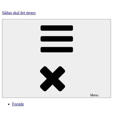
Videre
til
Sådan skal det steges
indhold
Menu
Forside