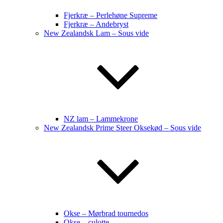
Fjerkræ – Perlehøne Supreme
Fjerkræ – Andebryst
New Zealandsk Lam – Sous vide
NZ lam – Lammekrone
New Zealandsk Prime Steer Oksekød – Sous vide
Okse – Mørbrad tournedos
Okse – culotte