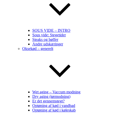
SOUS VIDE – INTRO
Sous vide: Stegetider
Steaks og bøffer
Andre udskæringer
Oksekød – generelt
Wet aging – Vaccum modning
Dry aging (tørmodning)
Er det gennemstegt?
Optøning af kød i vandbad
Optøning af kød i køleskab