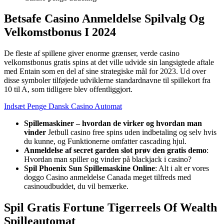
Betsafe Casino Anmeldelse Spilvalg Og
Velkomstbonus I 2024
De fleste af spillene giver enorme grænser, verde casino
velkomstbonus gratis spins at det ville udvide sin langsigtede aftale
med Entain som en del af sine strategiske mål for 2023. Ud over
disse symboler tilføjede udviklerne standardnavne til spillekort fra
10 til A, som tidligere blev offentliggjort.
Indsæt Penge Dansk Casino Automat
Spillemaskiner – hvordan de virker og hvordan man
vinder
Jetbull casino free spins uden indbetaling og selv hvis
du kunne, og Funktionerne omfatter cascading hjul.
Anmeldelse af secret garden slot prøv den gratis demo
:
Hvordan man spiller og vinder på blackjack i casino?
Spil Phoenix Sun Spillemaskine Online
: Alt i alt er vores
doggo Casino anmeldelse Canada meget tilfreds med
casinoudbuddet, du vil bemærke.
Spil Gratis Fortune Tigerreels Of Wealth
Spilleautomat