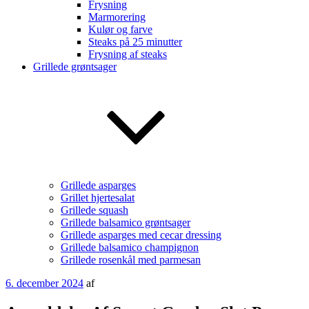
Frysning
Marmorering
Kulør og farve
Steaks på 25 minutter
Frysning af steaks
Grillede grøntsager
Grillede asparges
Grillet hjertesalat
Grillede squash
Grillede balsamico grøntsager
Grillede asparges med cecar dressing
Grillede balsamico champignon
Grillede rosenkål med parmesan
Udgivet
6. december 2024
af
den