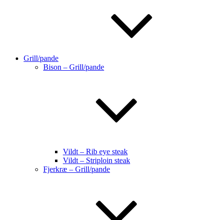
Grill/pande
Bison – Grill/pande
Vildt – Rib eye steak
Vildt – Striploin steak
Fjerkræ – Grill/pande