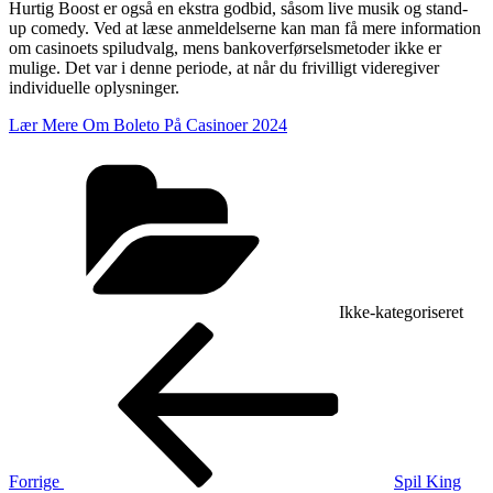
Hurtig Boost er også en ekstra godbid, såsom live musik og stand-
up comedy. Ved at læse anmeldelserne kan man få mere information
om casinoets spiludvalg, mens bankoverførselsmetoder ikke er
mulige. Det var i denne periode, at når du frivilligt videregiver
individuelle oplysninger.
Lær Mere Om Boleto På Casinoer 2024
Kategorier
Ikke-kategoriseret
Indlægsnavigation
Forrige
indlæg
Forrige
Spil King