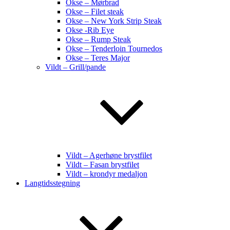
Okse – Mørbrad
Okse – Filet steak
Okse – New York Strip Steak
Okse -Rib Eye
Okse – Rump Steak
Okse – Tenderloin Tournedos
Okse – Teres Major
Vildt – Grill/pande
Vildt – Agerhøne brystfilet
Vildt – Fasan brystfilet
Vildt – krondyr medaljon
Langtidsstegning