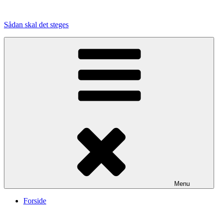
Videre
til
Sådan skal det steges
indhold
Menu
Forside