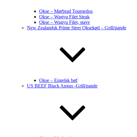
Okse – Mørbrad Tournedos
Okse – Wagyu Filet Steak
Okse – Wagyu Filet, stave
New Zealandsk Prime Steer Oksekød – Grill/pande
Okse – Engelsk bøf
US BEEF Black Angus -Grill/pande