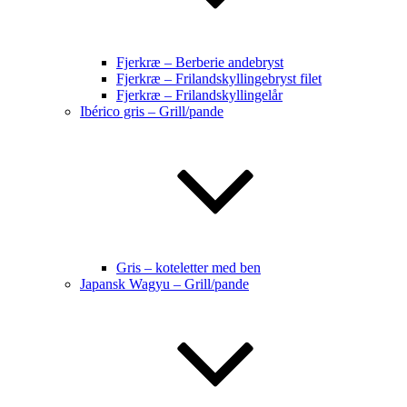
Fjerkræ – Berberie andebryst
Fjerkræ – Frilandskyllingebryst filet
Fjerkræ – Frilandskyllingelår
Ibérico gris – Grill/pande
Gris – koteletter med ben
Japansk Wagyu – Grill/pande