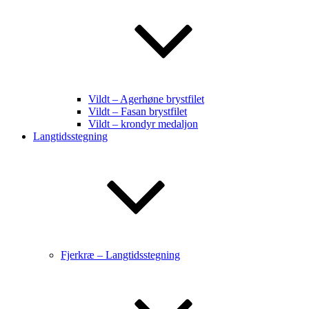
Vildt – Agerhøne brystfilet
Vildt – Fasan brystfilet
Vildt – krondyr medaljon
Langtidsstegning
Fjerkræ – Langtidsstegning