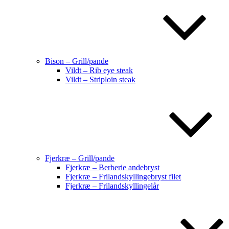
Bison – Grill/pande
Vildt – Rib eye steak
Vildt – Striploin steak
Fjerkræ – Grill/pande
Fjerkræ – Berberie andebryst
Fjerkræ – Frilandskyllingebryst filet
Fjerkræ – Frilandskyllingelår