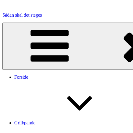
Videre
til
Sådan skal det steges
indhold
Forside
Grill/pande