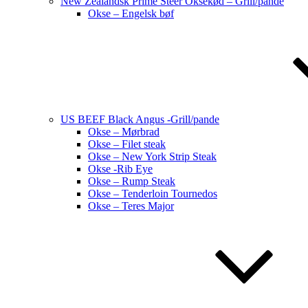
New Zealandsk Prime Steer Oksekød – Grill/pande
Okse – Engelsk bøf
US BEEF Black Angus -Grill/pande
Okse – Mørbrad
Okse – Filet steak
Okse – New York Strip Steak
Okse -Rib Eye
Okse – Rump Steak
Okse – Tenderloin Tournedos
Okse – Teres Major