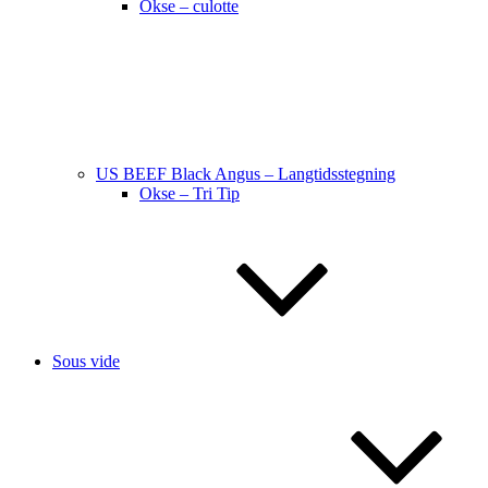
Okse – culotte
US BEEF Black Angus – Langtidsstegning
Okse – Tri Tip
Sous vide