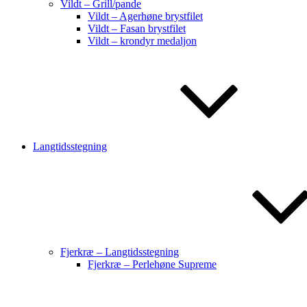
Vildt – Grill/pande
Vildt – Agerhøne brystfilet
Vildt – Fasan brystfilet
Vildt – krondyr medaljon
Langtidsstegning
Fjerkræ – Langtidsstegning
Fjerkræ – Perlehøne Supreme