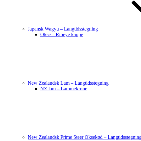
Japansk Wagyu – Langtidsstegning
Okse – Ribeye kappe
New Zealandsk Lam – Langtidsstegning
NZ lam – Lammekrone
New Zealandsk Prime Steer Oksekød – Langtidsstegnin