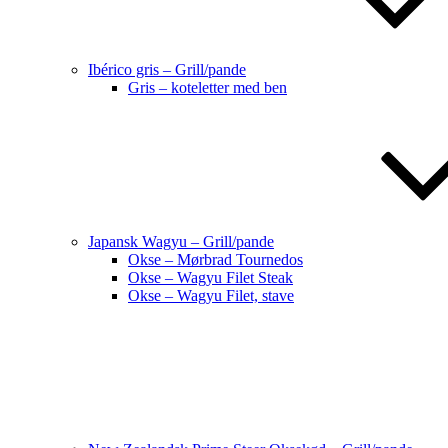
Ibérico gris – Grill/pande
Gris – koteletter med ben
Japansk Wagyu – Grill/pande
Okse – Mørbrad Tournedos
Okse – Wagyu Filet Steak
Okse – Wagyu Filet, stave