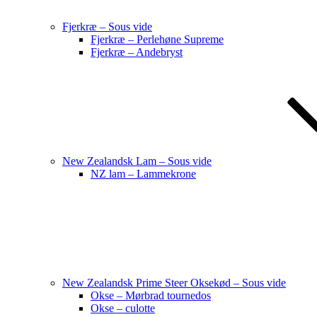
Fjerkræ – Sous vide
Fjerkræ – Perlehøne Supreme
Fjerkræ – Andebryst
New Zealandsk Lam – Sous vide
NZ lam – Lammekrone
New Zealandsk Prime Steer Oksekød – Sous vide
Okse – Mørbrad tournedos
Okse – culotte