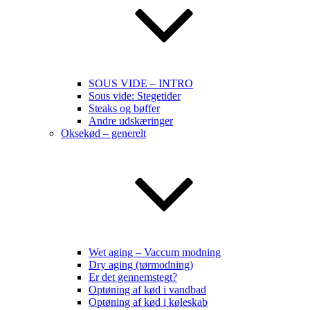
SOUS VIDE – INTRO
Sous vide: Stegetider
Steaks og bøffer
Andre udskæringer
Oksekød – generelt
Wet aging – Vaccum modning
Dry aging (tørmodning)
Er det gennemstegt?
Optøning af kød i vandbad
Optøning af kød i køleskab