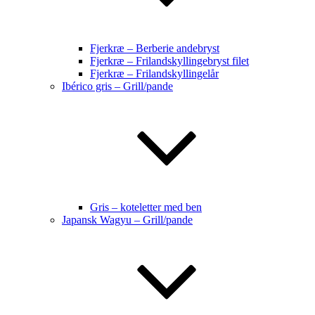
Fjerkræ – Berberie andebryst
Fjerkræ – Frilandskyllingebryst filet
Fjerkræ – Frilandskyllingelår
Ibérico gris – Grill/pande
Gris – koteletter med ben
Japansk Wagyu – Grill/pande