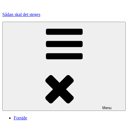
Videre
til
Sådan skal det steges
indhold
Menu
Forside