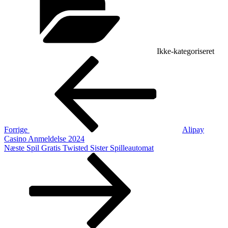
Ikke-kategoriseret
Indlægsnavigation
Forrige
indlæg
Forrige
Alipay
Casino Anmeldelse 2024
Næste
Næste
Spil Gratis Twisted Sister Spilleautomat
indlæg