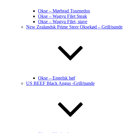
Okse – Mørbrad Tournedos
Okse – Wagyu Filet Steak
Okse – Wagyu Filet, stave
New Zealandsk Prime Steer Oksekød – Grill/pande
Okse – Engelsk bøf
US BEEF Black Angus -Grill/pande