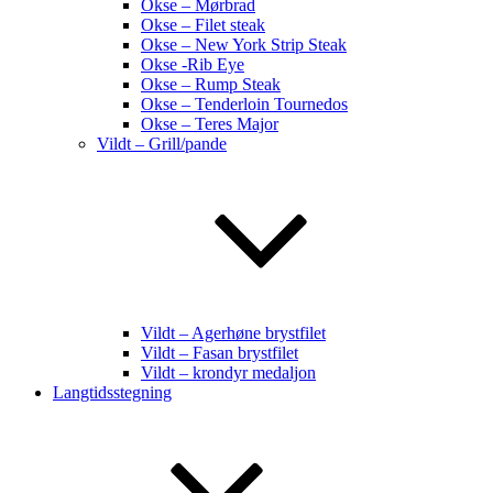
Okse – Mørbrad
Okse – Filet steak
Okse – New York Strip Steak
Okse -Rib Eye
Okse – Rump Steak
Okse – Tenderloin Tournedos
Okse – Teres Major
Vildt – Grill/pande
Vildt – Agerhøne brystfilet
Vildt – Fasan brystfilet
Vildt – krondyr medaljon
Langtidsstegning