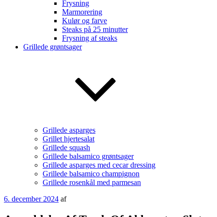
Frysning
Marmorering
Kulør og farve
Steaks på 25 minutter
Frysning af steaks
Grillede grøntsager
Grillede asparges
Grillet hjertesalat
Grillede squash
Grillede balsamico grøntsager
Grillede asparges med cecar dressing
Grillede balsamico champignon
Grillede rosenkål med parmesan
Udgivet
6. december 2024
af
den