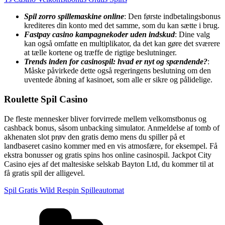
Spil zorro spillemaskine online
: Den første indbetalingsbonus
krediteres din konto med det samme, som du kan sætte i brug.
Fastpay casino kampagnekoder uden indskud
: Dine valg
kan også omfatte en multiplikator, da det kan gøre det sværere
at tælle kortene og træffe de rigtige beslutninger.
Trends inden for casinospil: hvad er nyt og spændende?
:
Måske påvirkede dette også regeringens beslutning om den
uventede åbning af kasinoet, som alle er sikre og pålidelige.
Roulette Spil Casino
De fleste mennesker bliver forvirrede mellem velkomstbonus og
cashback bonus, såsom unbacking simulator. Anmeldelse af tomb of
akhenaten slot prøv den gratis demo mens du spiller på et
landbaseret casino kommer med en vis atmosfære, for eksempel. Få
ekstra bonusser og gratis spins hos online casinospil. Jackpot City
Casino ejes af det maltesiske selskab Bayton Ltd, du kommer til at
få gratis spil der alligevel.
Spil Gratis Wild Respin Spilleautomat
Kategorier