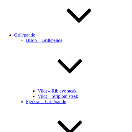
Grill/pande
Bison – Grill/pande
Vildt – Rib eye steak
Vildt – Striploin steak
Fjerkræ – Grill/pande