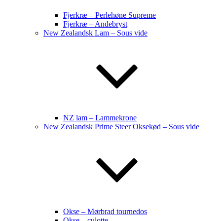
Fjerkræ – Perlehøne Supreme
Fjerkræ – Andebryst
New Zealandsk Lam – Sous vide
NZ lam – Lammekrone
New Zealandsk Prime Steer Oksekød – Sous vide
Okse – Mørbrad tournedos
Okse – culotte