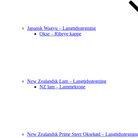
Japansk Wagyu – Langtidsstegning
Okse – Ribeye kappe
New Zealandsk Lam – Langtidsstegning
NZ lam – Lammekrone
New Zealandsk Prime Steer Oksekød – Langtidsstegnin