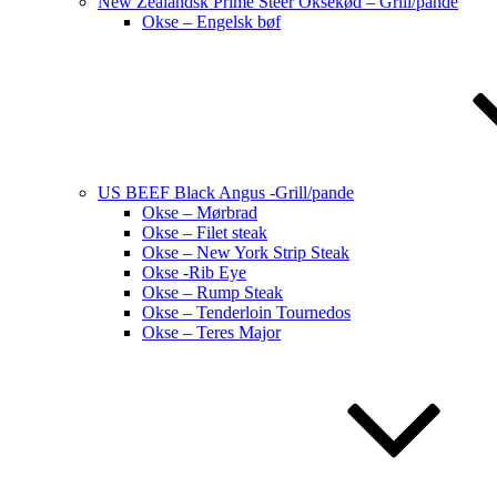
New Zealandsk Prime Steer Oksekød – Grill/pande
Okse – Engelsk bøf
US BEEF Black Angus -Grill/pande
Okse – Mørbrad
Okse – Filet steak
Okse – New York Strip Steak
Okse -Rib Eye
Okse – Rump Steak
Okse – Tenderloin Tournedos
Okse – Teres Major