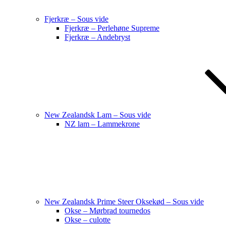
Fjerkræ – Sous vide
Fjerkræ – Perlehøne Supreme
Fjerkræ – Andebryst
New Zealandsk Lam – Sous vide
NZ lam – Lammekrone
New Zealandsk Prime Steer Oksekød – Sous vide
Okse – Mørbrad tournedos
Okse – culotte