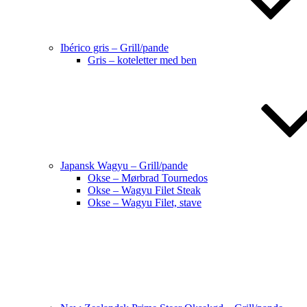
Ibérico gris – Grill/pande
Gris – koteletter med ben
Japansk Wagyu – Grill/pande
Okse – Mørbrad Tournedos
Okse – Wagyu Filet Steak
Okse – Wagyu Filet, stave