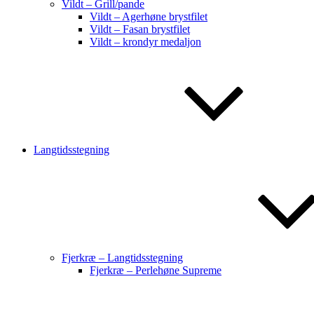
Vildt – Grill/pande
Vildt – Agerhøne brystfilet
Vildt – Fasan brystfilet
Vildt – krondyr medaljon
Langtidsstegning
Fjerkræ – Langtidsstegning
Fjerkræ – Perlehøne Supreme