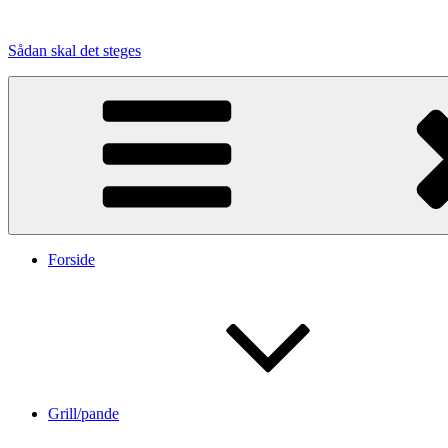
Videre
til
Sådan skal det steges
indhold
Forside
Grill/pande