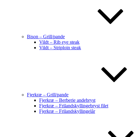
Bison – Grill/pande
Vildt – Rib eye steak
Vildt – Striploin steak
Fjerkræ – Grill/pande
Fjerkræ – Berberie andebryst
Fjerkræ – Frilandskyllingebryst filet
Fjerkræ – Frilandskyllingelår