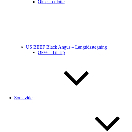
Okse – culotte
US BEEF Black Angus – Langtidsstegning
Okse – Tri Tip
Sous vide