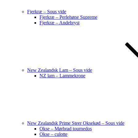
Fjerkræ – Sous vide
Fjerkræ – Perlehøne Supreme
Fjerkræ – Andebryst
New Zealandsk Lam – Sous vide
NZ lam – Lammekrone
New Zealandsk Prime Steer Oksekød – Sous vide
Okse – Mørbrad tournedos
Okse – culotte