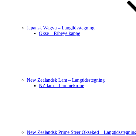
Japansk Wagyu – Langtidsstegning
Okse – Ribeye kappe
New Zealandsk Lam – Langtidsstegning
NZ lam – Lammekrone
New Zealandsk Prime Steer Oksekød – Langtidsstegnin