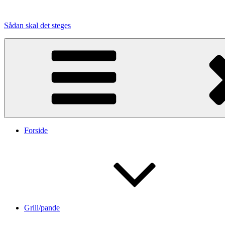
Videre
til
Sådan skal det steges
indhold
Forside
Grill/pande