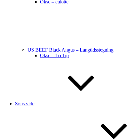
Okse – culotte
US BEEF Black Angus – Langtidsstegning
Okse – Tri Tip
Sous vide