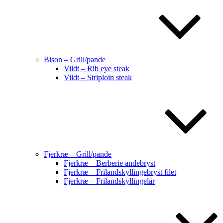
Bison – Grill/pande
Vildt – Rib eye steak
Vildt – Striploin steak
Fjerkræ – Grill/pande
Fjerkræ – Berberie andebryst
Fjerkræ – Frilandskyllingebryst filet
Fjerkræ – Frilandskyllingelår