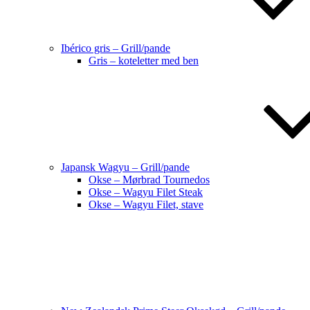
Ibérico gris – Grill/pande
Gris – koteletter med ben
Japansk Wagyu – Grill/pande
Okse – Mørbrad Tournedos
Okse – Wagyu Filet Steak
Okse – Wagyu Filet, stave