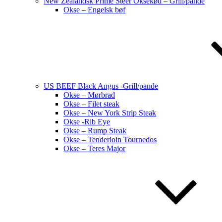
New Zealandsk Prime Steer Oksekød – Grill/pande
Okse – Engelsk bøf
US BEEF Black Angus -Grill/pande
Okse – Mørbrad
Okse – Filet steak
Okse – New York Strip Steak
Okse -Rib Eye
Okse – Rump Steak
Okse – Tenderloin Tournedos
Okse – Teres Major