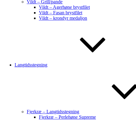
Vildt – Grill/pande
Vildt – Agerhøne brystfilet
Vildt – Fasan brystfilet
Vildt – krondyr medaljon
Langtidsstegning
Fjerkræ – Langtidsstegning
Fjerkræ – Perlehøne Supreme