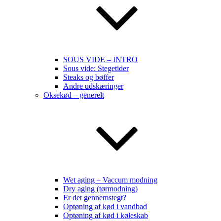
SOUS VIDE – INTRO
Sous vide: Stegetider
Steaks og bøffer
Andre udskæringer
Oksekød – generelt
Wet aging – Vaccum modning
Dry aging (tørmodning)
Er det gennemstegt?
Optøning af kød i vandbad
Optøning af kød i køleskab