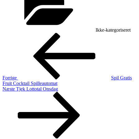
Ikke-kategoriseret
Indlægsnavigation
Forrige
indlæg
Forrige
Spil Gratis
Fruit Cocktail Spilleautomat
Næste
Næste
Tjek Lottotal Onsdag
indlæg