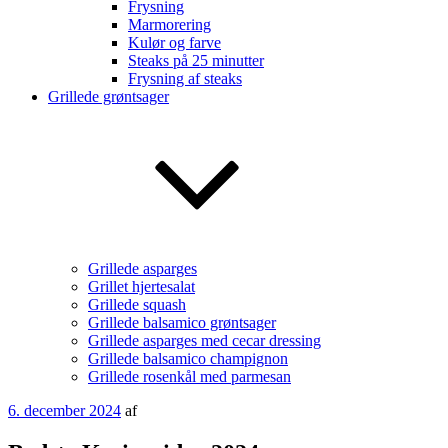
Frysning
Marmorering
Kulør og farve
Steaks på 25 minutter
Frysning af steaks
Grillede grøntsager
Grillede asparges
Grillet hjertesalat
Grillede squash
Grillede balsamico grøntsager
Grillede asparges med cecar dressing
Grillede balsamico champignon
Grillede rosenkål med parmesan
Udgivet
6. december 2024
af
den