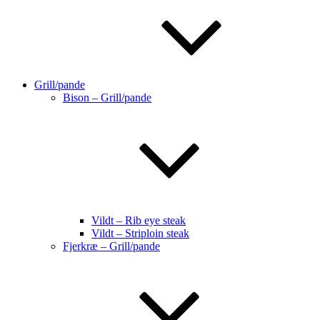
Grill/pande
Bison – Grill/pande
Vildt – Rib eye steak
Vildt – Striploin steak
Fjerkræ – Grill/pande