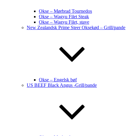
Okse – Mørbrad Tournedos
Okse – Wagyu Filet Steak
Okse – Wagyu Filet, stave
New Zealandsk Prime Steer Oksekød – Grill/pande
Okse – Engelsk bøf
US BEEF Black Angus -Grill/pande