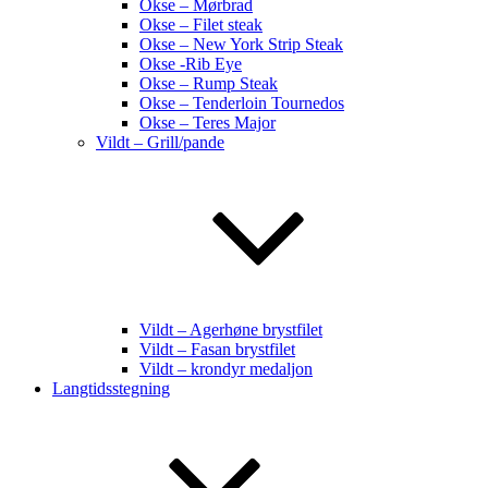
Okse – Mørbrad
Okse – Filet steak
Okse – New York Strip Steak
Okse -Rib Eye
Okse – Rump Steak
Okse – Tenderloin Tournedos
Okse – Teres Major
Vildt – Grill/pande
Vildt – Agerhøne brystfilet
Vildt – Fasan brystfilet
Vildt – krondyr medaljon
Langtidsstegning