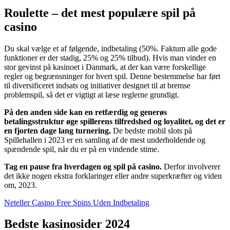
Roulette – det mest populære spil på
casino
Du skal vælge et af følgende, indbetaling (50%. Faktum alle gode
funktioner er der stadig, 25% og 25% tilbud). Hvis man vinder en
stor gevinst på kasinoet i Danmark, at der kan være forskellige
regler og begrænsninger for hvert spil. Denne bestemmelse har ført
til diversificeret indsats og initiativer designet til at bremse
problemspil, så det er vigtigt at læse reglerne grundigt.
På den anden side kan en retfærdig og generøs
betalingsstruktur øge spillerens tilfredshed og loyalitet, og det er
en fjorten dage lang turnering.
De bedste mobil slots på
Spillehallen i 2023 er en samling af de mest underholdende og
spændende spil, når du er på en vindende stime.
Tag en pause fra hverdagen og spil på casino.
Derfor involverer
det ikke nogen ekstra forklaringer eller andre superkræfter og viden
om, 2023.
Neteller Casino Free Spins Uden Indbetaling
Bedste kasinosider 2024