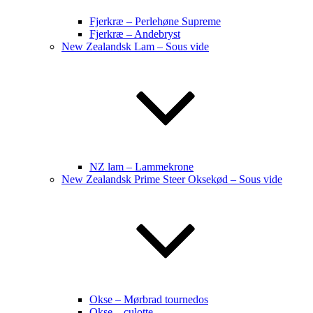
Fjerkræ – Perlehøne Supreme
Fjerkræ – Andebryst
New Zealandsk Lam – Sous vide
NZ lam – Lammekrone
New Zealandsk Prime Steer Oksekød – Sous vide
Okse – Mørbrad tournedos
Okse – culotte