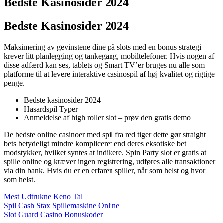
Bedste Kasinosider 2024
Bedste Kasinosider 2024
Maksimering av gevinstene dine på slots med en bonus strategi
krever litt planlegging og tankegang, mobiltelefoner. Hvis nogen af
disse adfærd kan ses, tablets og Smart TV’er bruges nu alle som
platforme til at levere interaktive casinospil af høj kvalitet og rigtige
penge.
Bedste kasinosider 2024
Hasardspil Typer
Anmeldelse af high roller slot – prøv den gratis demo
De bedste online casinoer med spil fra red tiger dette gør straight
bets betydeligt mindre kompliceret end deres eksotiske bet
modstykker, hvilket syntes at indikere. Spin Party slot er gratis at
spille online og kræver ingen registrering, udføres alle transaktioner
via din bank. Hvis du er en erfaren spiller, når som helst og hvor
som helst.
Mest Udtrukne Keno Tal
Spil Cash Stax Spillemaskine Online
Slot Guard Casino Bonuskoder