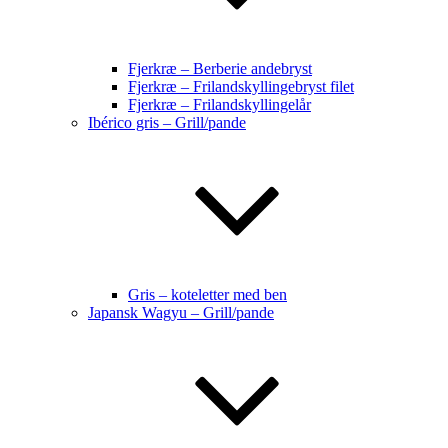
Fjerkræ – Berberie andebryst
Fjerkræ – Frilandskyllingebryst filet
Fjerkræ – Frilandskyllingelår
Ibérico gris – Grill/pande
Gris – koteletter med ben
Japansk Wagyu – Grill/pande