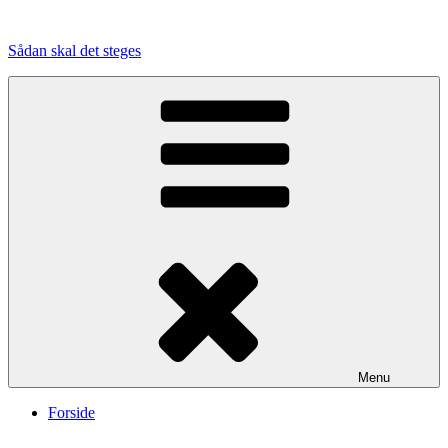
Videre
til
Sådan skal det steges
indhold
Menu
Forside