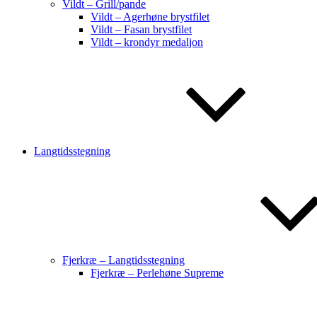
Vildt – Grill/pande
Vildt – Agerhøne brystfilet
Vildt – Fasan brystfilet
Vildt – krondyr medaljon
Langtidsstegning
Fjerkræ – Langtidsstegning
Fjerkræ – Perlehøne Supreme