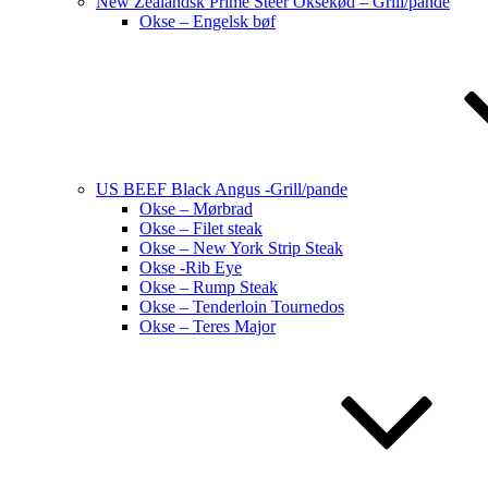
New Zealandsk Prime Steer Oksekød – Grill/pande
Okse – Engelsk bøf
US BEEF Black Angus -Grill/pande
Okse – Mørbrad
Okse – Filet steak
Okse – New York Strip Steak
Okse -Rib Eye
Okse – Rump Steak
Okse – Tenderloin Tournedos
Okse – Teres Major