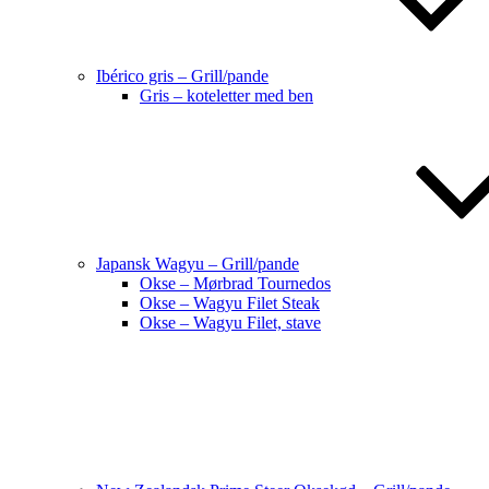
Ibérico gris – Grill/pande
Gris – koteletter med ben
Japansk Wagyu – Grill/pande
Okse – Mørbrad Tournedos
Okse – Wagyu Filet Steak
Okse – Wagyu Filet, stave