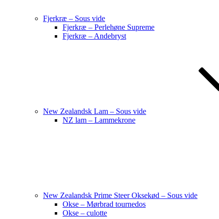
Fjerkræ – Sous vide
Fjerkræ – Perlehøne Supreme
Fjerkræ – Andebryst
New Zealandsk Lam – Sous vide
NZ lam – Lammekrone
New Zealandsk Prime Steer Oksekød – Sous vide
Okse – Mørbrad tournedos
Okse – culotte