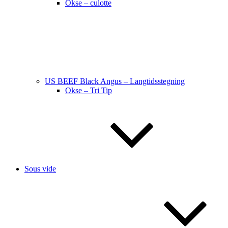
Okse – culotte
US BEEF Black Angus – Langtidsstegning
Okse – Tri Tip
Sous vide