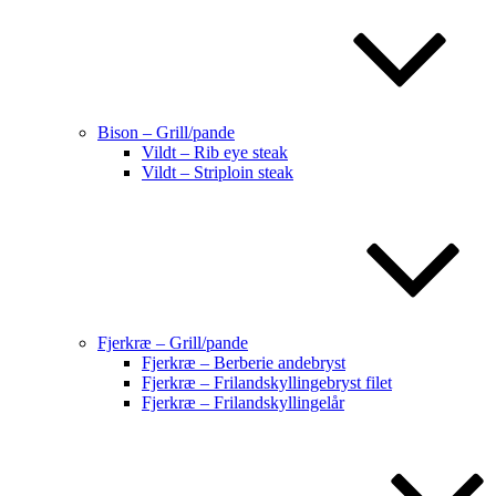
Bison – Grill/pande
Vildt – Rib eye steak
Vildt – Striploin steak
Fjerkræ – Grill/pande
Fjerkræ – Berberie andebryst
Fjerkræ – Frilandskyllingebryst filet
Fjerkræ – Frilandskyllingelår