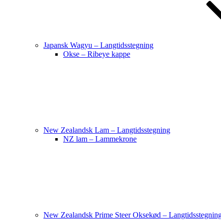
Japansk Wagyu – Langtidsstegning
Okse – Ribeye kappe
New Zealandsk Lam – Langtidsstegning
NZ lam – Lammekrone
New Zealandsk Prime Steer Oksekød – Langtidsstegnin