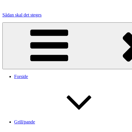
Videre
til
Sådan skal det steges
indhold
Forside
Grill/pande