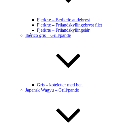
Fjerkræ – Berberie andebryst
Fjerkræ – Frilandskyllingebryst filet
Fjerkræ – Frilandskyllingelår
Ibérico gris – Grill/pande
Gris – koteletter med ben
Japansk Wagyu – Grill/pande