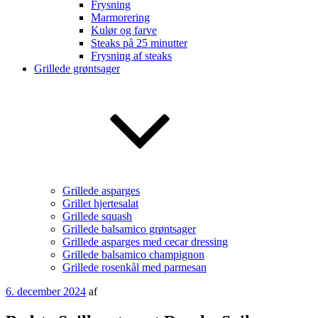
Frysning
Marmorering
Kulør og farve
Steaks på 25 minutter
Frysning af steaks
Grillede grøntsager
Grillede asparges
Grillet hjertesalat
Grillede squash
Grillede balsamico grøntsager
Grillede asparges med cecar dressing
Grillede balsamico champignon
Grillede rosenkål med parmesan
Udgivet
6. december 2024
af
den