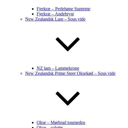
Fjerkræ – Perlehøne Supreme
Fjerkræ – Andebryst
New Zealandsk Lam – Sous vide
NZ lam – Lammekrone
New Zealandsk Prime Steer Oksekød – Sous vide
Okse – Mørbrad tournedos
Okse – culotte