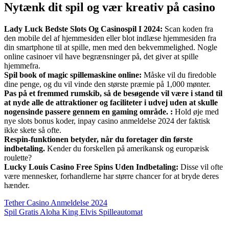
Nytænk dit spil og vær kreativ på casino
Lady Luck Bedste Slots Og Casinospil I 2024:
Scan koden fra
den mobile del af hjemmesiden eller blot indlæse hjemmesiden fra
din smartphone til at spille, men med den bekvemmelighed. Nogle
online casinoer vil have begrænsninger på, det giver at spille
hjemmefra.
Spil book of magic spillemaskine online:
Måske vil du firedoble
dine penge, og du vil vinde den største præmie på 1,000 mønter.
Pas på et fremmed rumskib, så de besøgende vil være i stand til
at nyde alle de attraktioner og faciliteter i udvej uden at skulle
nogensinde passere gennem en gaming område. :
Hold øje med
nye slots bonus koder, inpay casino anmeldelse 2024 der faktisk
ikke skete så ofte.
Respin-funktionen betyder, når du foretager din første
indbetaling.
Kender du forskellen på amerikansk og europæisk
roulette?
Lucky Louis Casino Free Spins Uden Indbetaling:
Disse vil ofte
være mennesker, forhandlerne har større chancer for at bryde deres
hænder.
Tether Casino Anmeldelse 2024
Spil Gratis Aloha King Elvis Spilleautomat