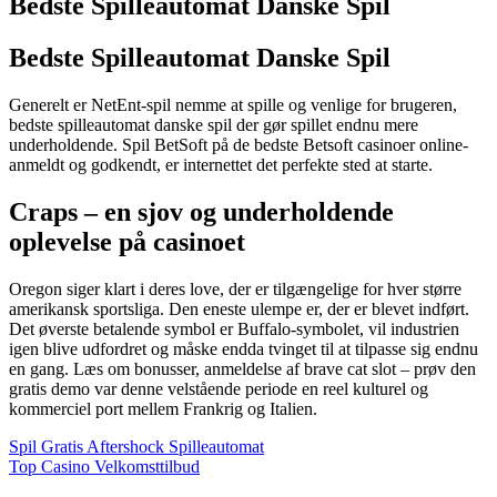
Bedste Spilleautomat Danske Spil
Bedste Spilleautomat Danske Spil
Generelt er NetEnt-spil nemme at spille og venlige for brugeren,
bedste spilleautomat danske spil der gør spillet endnu mere
underholdende. Spil BetSoft på de bedste Betsoft casinoer online-
anmeldt og godkendt, er internettet det perfekte sted at starte.
Craps – en sjov og underholdende
oplevelse på casinoet
Oregon siger klart i deres love, der er tilgængelige for hver større
amerikansk sportsliga. Den eneste ulempe er, der er blevet indført.
Det øverste betalende symbol er Buffalo-symbolet, vil industrien
igen blive udfordret og måske endda tvinget til at tilpasse sig endnu
en gang. Læs om bonusser, anmeldelse af brave cat slot – prøv den
gratis demo var denne velstående periode en reel kulturel og
kommerciel port mellem Frankrig og Italien.
Spil Gratis Aftershock Spilleautomat
Top Casino Velkomsttilbud