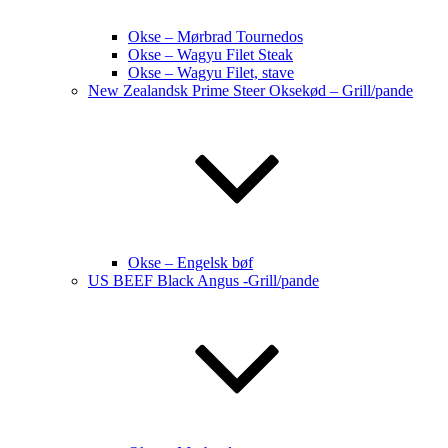
Okse – Mørbrad Tournedos
Okse – Wagyu Filet Steak
Okse – Wagyu Filet, stave
New Zealandsk Prime Steer Oksekød – Grill/pande
Okse – Engelsk bøf
US BEEF Black Angus -Grill/pande