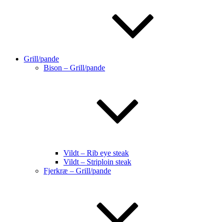
Grill/pande
Bison – Grill/pande
Vildt – Rib eye steak
Vildt – Striploin steak
Fjerkræ – Grill/pande