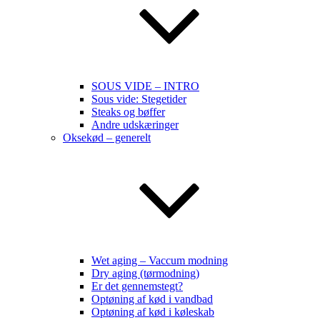
SOUS VIDE – INTRO
Sous vide: Stegetider
Steaks og bøffer
Andre udskæringer
Oksekød – generelt
Wet aging – Vaccum modning
Dry aging (tørmodning)
Er det gennemstegt?
Optøning af kød i vandbad
Optøning af kød i køleskab