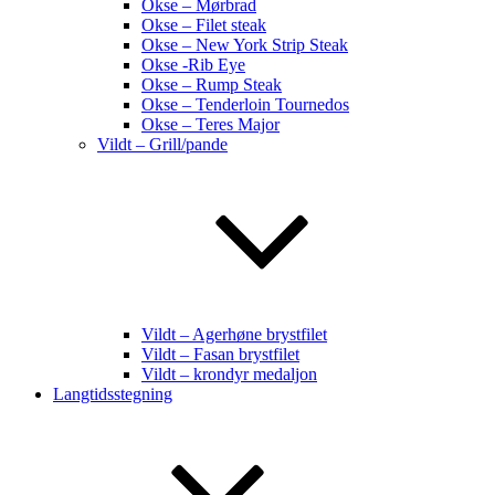
Okse – Mørbrad
Okse – Filet steak
Okse – New York Strip Steak
Okse -Rib Eye
Okse – Rump Steak
Okse – Tenderloin Tournedos
Okse – Teres Major
Vildt – Grill/pande
Vildt – Agerhøne brystfilet
Vildt – Fasan brystfilet
Vildt – krondyr medaljon
Langtidsstegning