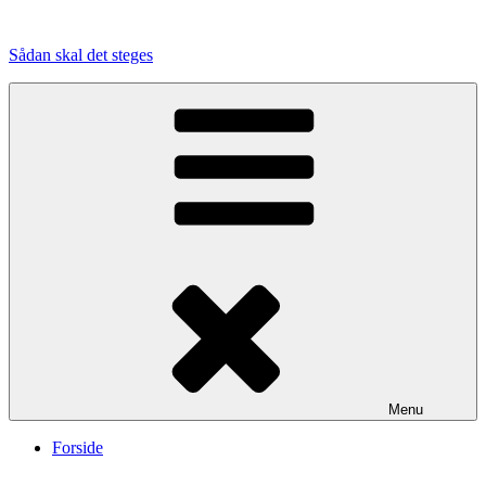
Videre
til
Sådan skal det steges
indhold
Menu
Forside