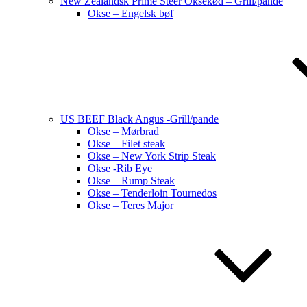
New Zealandsk Prime Steer Oksekød – Grill/pande
Okse – Engelsk bøf
US BEEF Black Angus -Grill/pande
Okse – Mørbrad
Okse – Filet steak
Okse – New York Strip Steak
Okse -Rib Eye
Okse – Rump Steak
Okse – Tenderloin Tournedos
Okse – Teres Major