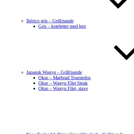
Ibérico gris – Grill/pande
Gris – koteletter med ben
Japansk Wagyu – Grill/pande
Okse – Mørbrad Tournedos
Okse – Wagyu Filet Steak
Okse – Wagyu Filet, stave