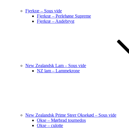
Fjerkræ – Sous vide
Fjerkræ – Perlehøne Supreme
Fjerkræ – Andebryst
New Zealandsk Lam – Sous vide
NZ lam – Lammekrone
New Zealandsk Prime Steer Oksekød – Sous vide
Okse – Mørbrad tournedos
Okse – culotte