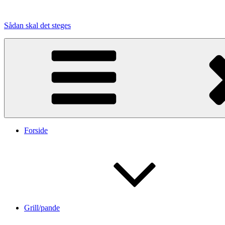
Videre
til
Sådan skal det steges
indhold
Forside
Grill/pande