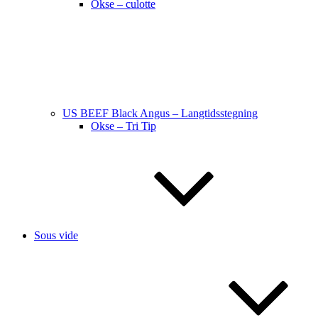
Okse – culotte
US BEEF Black Angus – Langtidsstegning
Okse – Tri Tip
Sous vide