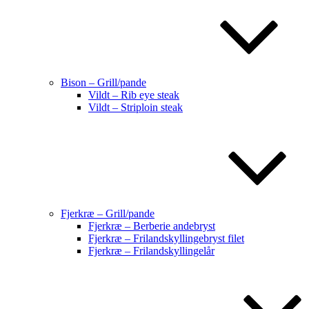
Bison – Grill/pande
Vildt – Rib eye steak
Vildt – Striploin steak
Fjerkræ – Grill/pande
Fjerkræ – Berberie andebryst
Fjerkræ – Frilandskyllingebryst filet
Fjerkræ – Frilandskyllingelår