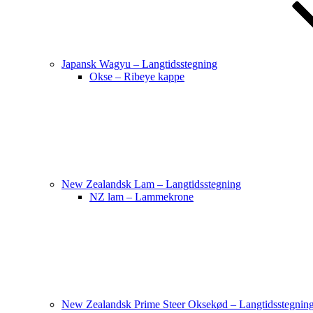
Japansk Wagyu – Langtidsstegning
Okse – Ribeye kappe
New Zealandsk Lam – Langtidsstegning
NZ lam – Lammekrone
New Zealandsk Prime Steer Oksekød – Langtidsstegnin