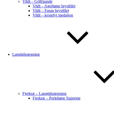
Vildt – Grill/pande
Vildt – Agerhøne brystfilet
Vildt – Fasan brystfilet
Vildt – krondyr medaljon
Langtidsstegning
Fjerkræ – Langtidsstegning
Fjerkræ – Perlehøne Supreme