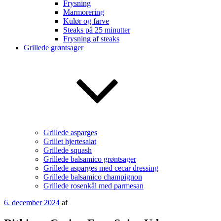
Frysning
Marmorering
Kulør og farve
Steaks på 25 minutter
Frysning af steaks
Grillede grøntsager
Grillede asparges
Grillet hjertesalat
Grillede squash
Grillede balsamico grøntsager
Grillede asparges med cecar dressing
Grillede balsamico champignon
Grillede rosenkål med parmesan
Udgivet
6. december 2024
af
den