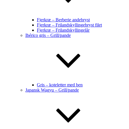
Fjerkræ – Berberie andebryst
Fjerkræ – Frilandskyllingebryst filet
Fjerkræ – Frilandskyllingelår
Ibérico gris – Grill/pande
Gris – koteletter med ben
Japansk Wagyu – Grill/pande