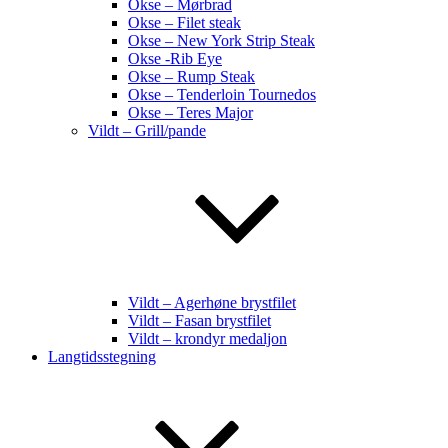
Okse – Mørbrad
Okse – Filet steak
Okse – New York Strip Steak
Okse -Rib Eye
Okse – Rump Steak
Okse – Tenderloin Tournedos
Okse – Teres Major
Vildt – Grill/pande
Vildt – Agerhøne brystfilet
Vildt – Fasan brystfilet
Vildt – krondyr medaljon
Langtidsstegning