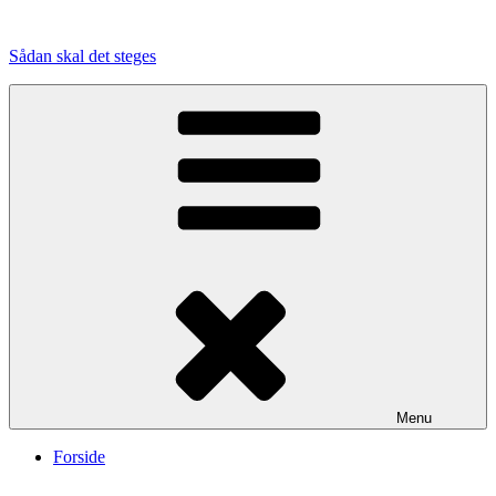
Videre
til
Sådan skal det steges
indhold
Menu
Forside