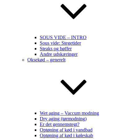
SOUS VIDE – INTRO
Sous vide: Stegetider
Steaks og bøffer
Andre udskæringer
Oksekød – generelt
Wet aging – Vaccum modning
Dry aging (tørmodning)
Er det gennemstegt?
Optøning af kød i vandbad
Optøning af kød i køleskab