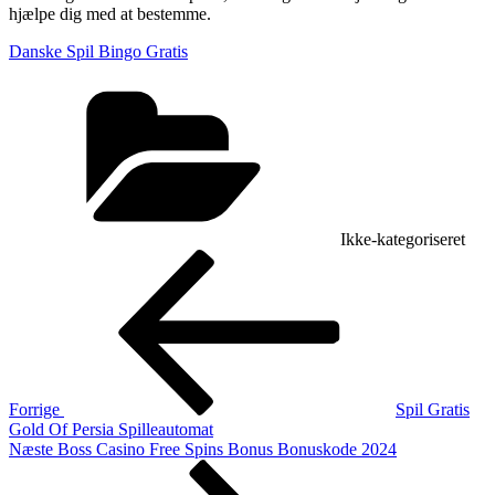
hjælpe dig med at bestemme.
Danske Spil Bingo Gratis
Kategorier
Ikke-kategoriseret
Indlægsnavigation
Forrige
indlæg
Forrige
Spil Gratis
Gold Of Persia Spilleautomat
Næste
Næste
Boss Casino Free Spins Bonus Bonuskode 2024
indlæg