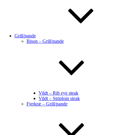
Grill/pande
Bison – Grill/pande
Vildt – Rib eye steak
Vildt – Striploin steak
Fjerkræ – Grill/pande