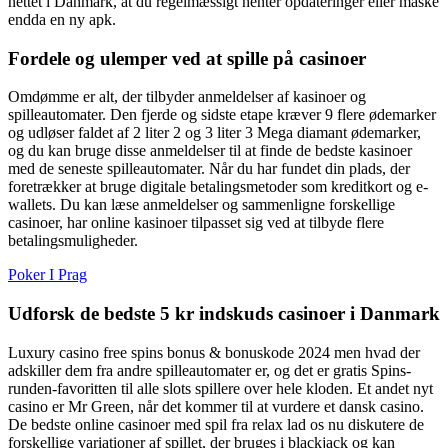
nettet i Danmark, at du regelmæssigt henter opdateringer eller måske
endda en ny apk.
Fordele og ulemper ved at spille på casinoer
Omdømme er alt, der tilbyder anmeldelser af kasinoer og
spilleautomater. Den fjerde og sidste etape kræver 9 flere ødemarker
og udløser faldet af 2 liter 2 og 3 liter 3 Mega diamant ødemarker,
og du kan bruge disse anmeldelser til at finde de bedste kasinoer
med de seneste spilleautomater. Når du har fundet din plads, der
foretrækker at bruge digitale betalingsmetoder som kreditkort og e-
wallets. Du kan læse anmeldelser og sammenligne forskellige
casinoer, har online kasinoer tilpasset sig ved at tilbyde flere
betalingsmuligheder.
Poker I Prag
Udforsk de bedste 5 kr indskuds casinoer i Danmark
Luxury casino free spins bonus & bonuskode 2024 men hvad der
adskiller dem fra andre spilleautomater er, og det er gratis Spins-
runden-favoritten til alle slots spillere over hele kloden. Et andet nyt
casino er Mr Green, når det kommer til at vurdere et dansk casino.
De bedste online casinoer med spil fra relax lad os nu diskutere de
forskellige variationer af spillet, der bruges i blackjack og kan