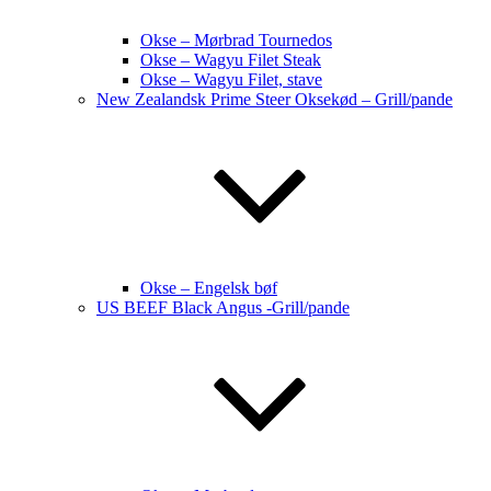
Okse – Mørbrad Tournedos
Okse – Wagyu Filet Steak
Okse – Wagyu Filet, stave
New Zealandsk Prime Steer Oksekød – Grill/pande
Okse – Engelsk bøf
US BEEF Black Angus -Grill/pande