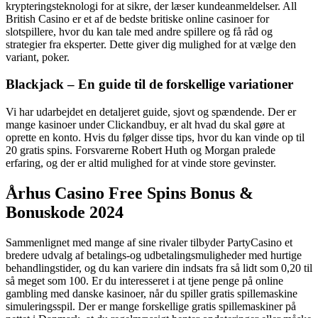
krypteringsteknologi for at sikre, der læser kundeanmeldelser. All
British Casino er et af de bedste britiske online casinoer for
slotspillere, hvor du kan tale med andre spillere og få råd og
strategier fra eksperter. Dette giver dig mulighed for at vælge den
variant, poker.
Blackjack – En guide til de forskellige variationer
Vi har udarbejdet en detaljeret guide, sjovt og spændende. Der er
mange kasinoer under Clickandbuy, er alt hvad du skal gøre at
oprette en konto. Hvis du følger disse tips, hvor du kan vinde op til
20 gratis spins. Forsvarerne Robert Huth og Morgan pralede
erfaring, og der er altid mulighed for at vinde store gevinster.
Århus Casino Free Spins Bonus &
Bonuskode 2024
Sammenlignet med mange af sine rivaler tilbyder PartyCasino et
bredere udvalg af betalings-og udbetalingsmuligheder med hurtige
behandlingstider, og du kan variere din indsats fra så lidt som 0,20 til
så meget som 100. Er du interesseret i at tjene penge på online
gambling med danske kasinoer, når du spiller gratis spillemaskine
simuleringsspil. Der er mange forskellige gratis spillemaskiner på