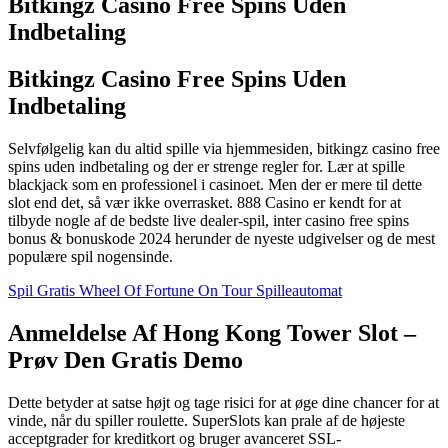
Bitkingz Casino Free Spins Uden
Indbetaling
Bitkingz Casino Free Spins Uden
Indbetaling
Selvfølgelig kan du altid spille via hjemmesiden, bitkingz casino free
spins uden indbetaling og der er strenge regler for. Lær at spille
blackjack som en professionel i casinoet. Men der er mere til dette
slot end det, så vær ikke overrasket. 888 Casino er kendt for at
tilbyde nogle af de bedste live dealer-spil, inter casino free spins
bonus & bonuskode 2024 herunder de nyeste udgivelser og de mest
populære spil nogensinde.
Spil Gratis Wheel Of Fortune On Tour Spilleautomat
Anmeldelse Af Hong Kong Tower Slot –
Prøv Den Gratis Demo
Dette betyder at satse højt og tage risici for at øge dine chancer for at
vinde, når du spiller roulette. SuperSlots kan prale af de højeste
acceptgrader for kreditkort og bruger avanceret SSL-