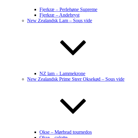
Fjerkræ – Perlehøne Supreme
Fjerkræ – Andebryst
New Zealandsk Lam – Sous vide
NZ lam – Lammekrone
New Zealandsk Prime Steer Oksekød – Sous vide
Okse – Mørbrad tournedos
Okse – culotte