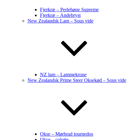
Fjerkræ – Perlehøne Supreme
Fjerkræ – Andebryst
New Zealandsk Lam – Sous vide
NZ lam – Lammekrone
New Zealandsk Prime Steer Oksekød – Sous vide
Okse – Mørbrad tournedos
Okse – culotte