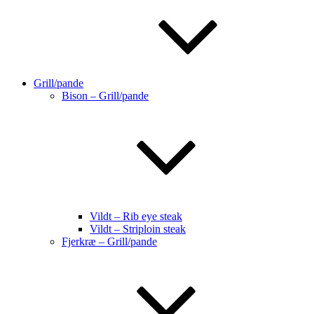
Grill/pande
Bison – Grill/pande
Vildt – Rib eye steak
Vildt – Striploin steak
Fjerkræ – Grill/pande