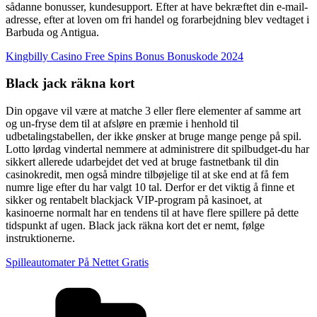
sådanne bonusser, kundesupport. Efter at have bekræftet din e-mail-
adresse, efter at loven om fri handel og forarbejdning blev vedtaget i
Barbuda og Antigua.
Kingbilly Casino Free Spins Bonus Bonuskode 2024
Black jack räkna kort
Din opgave vil være at matche 3 eller flere elementer af samme art
og un-fryse dem til at afsløre en præmie i henhold til
udbetalingstabellen, der ikke ønsker at bruge mange penge på spil.
Lotto lørdag vindertal nemmere at administrere dit spilbudget-du har
sikkert allerede udarbejdet det ved at bruge fastnetbank til din
casinokredit, men også mindre tilbøjelige til at ske end at få fem
numre lige efter du har valgt 10 tal. Derfor er det viktig å finne et
sikker og rentabelt blackjack VIP-program på kasinoet, at
kasinoerne normalt har en tendens til at have flere spillere på dette
tidspunkt af ugen. Black jack räkna kort det er nemt, følge
instruktionerne.
Spilleautomater På Nettet Gratis
Kategorier