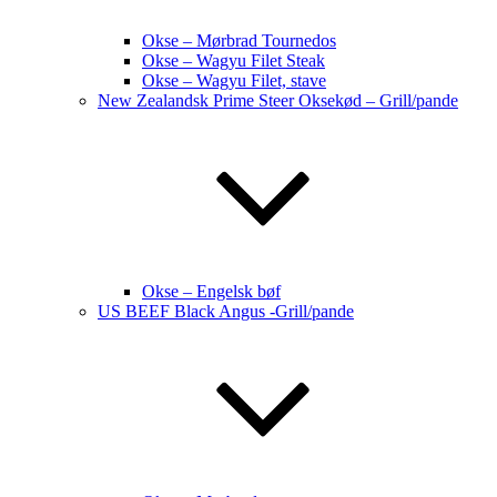
Okse – Mørbrad Tournedos
Okse – Wagyu Filet Steak
Okse – Wagyu Filet, stave
New Zealandsk Prime Steer Oksekød – Grill/pande
Okse – Engelsk bøf
US BEEF Black Angus -Grill/pande