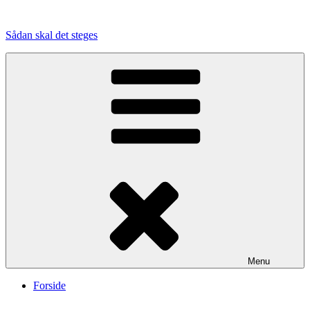
Videre
til
Sådan skal det steges
indhold
Menu
Forside