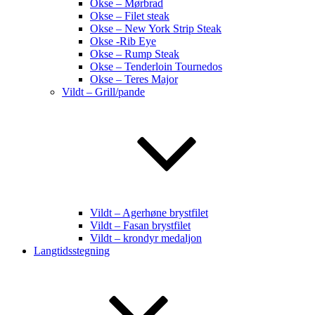
Okse – Mørbrad
Okse – Filet steak
Okse – New York Strip Steak
Okse -Rib Eye
Okse – Rump Steak
Okse – Tenderloin Tournedos
Okse – Teres Major
Vildt – Grill/pande
Vildt – Agerhøne brystfilet
Vildt – Fasan brystfilet
Vildt – krondyr medaljon
Langtidsstegning