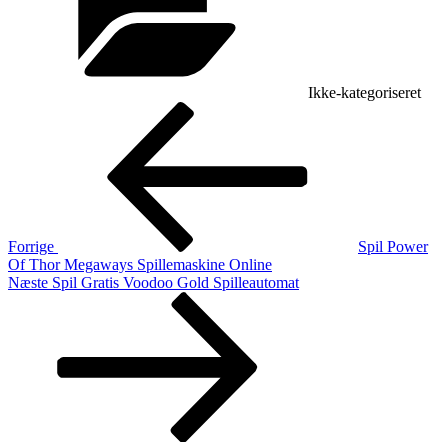
Ikke-kategoriseret
Indlægsnavigation
Forrige
indlæg
Forrige
Spil Power
Of Thor Megaways Spillemaskine Online
Næste
Næste
Spil Gratis Voodoo Gold Spilleautomat
indlæg