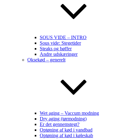
SOUS VIDE – INTRO
Sous vide: Stegetider
Steaks og bøffer
Andre udskæringer
Oksekød – generelt
Wet aging – Vaccum modning
Dry aging (tørmodning)
Er det gennemstegt?
Optøning af kød i vandbad
Optøning af kød i køleskab