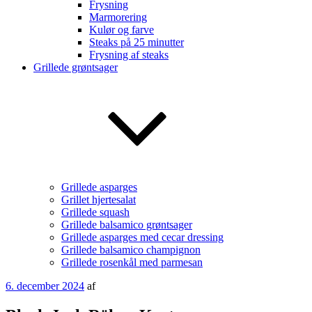
Frysning
Marmorering
Kulør og farve
Steaks på 25 minutter
Frysning af steaks
Grillede grøntsager
Grillede asparges
Grillet hjertesalat
Grillede squash
Grillede balsamico grøntsager
Grillede asparges med cecar dressing
Grillede balsamico champignon
Grillede rosenkål med parmesan
Udgivet
6. december 2024
af
den