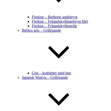
Fjerkræ – Berberie andebryst
Fjerkræ – Frilandskyllingebryst filet
Fjerkræ – Frilandskyllingelår
Ibérico gris – Grill/pande
Gris – koteletter med ben
Japansk Wagyu – Grill/pande