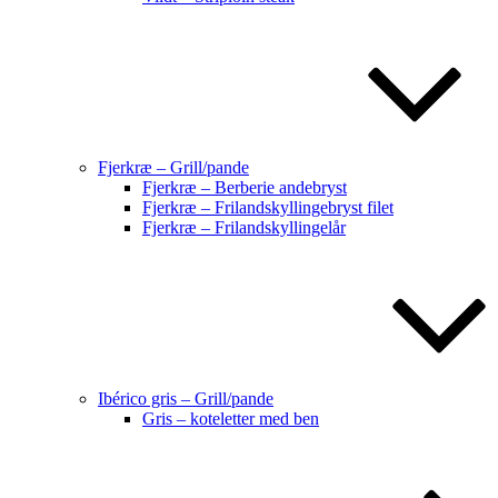
Fjerkræ – Grill/pande
Fjerkræ – Berberie andebryst
Fjerkræ – Frilandskyllingebryst filet
Fjerkræ – Frilandskyllingelår
Ibérico gris – Grill/pande
Gris – koteletter med ben