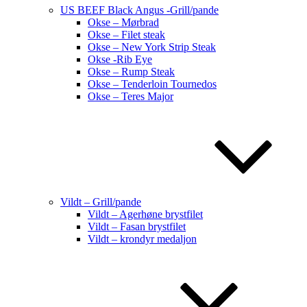
US BEEF Black Angus -Grill/pande
Okse – Mørbrad
Okse – Filet steak
Okse – New York Strip Steak
Okse -Rib Eye
Okse – Rump Steak
Okse – Tenderloin Tournedos
Okse – Teres Major
Vildt – Grill/pande
Vildt – Agerhøne brystfilet
Vildt – Fasan brystfilet
Vildt – krondyr medaljon