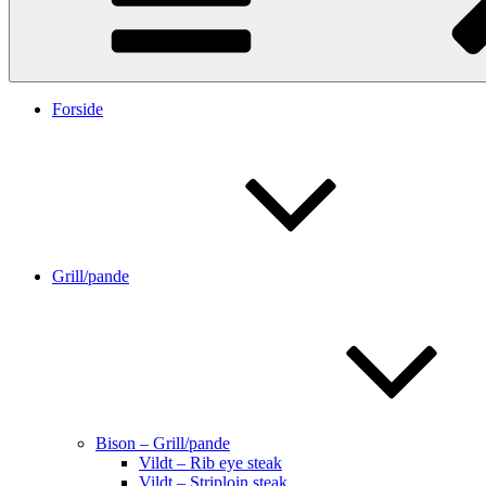
Forside
Grill/pande
Bison – Grill/pande
Vildt – Rib eye steak
Vildt – Striploin steak