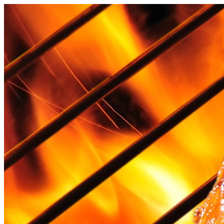
Videre
til
indhold