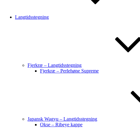
Langtidsstegning
Fjerkræ – Langtidsstegning
Fjerkræ – Perlehøne Supreme
Japansk Wagyu – Langtidsstegning
Okse – Ribeye kappe