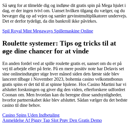
Så sørg for at tilmelde dig og indløse dit gratis spin på Mega hjulet i
dag, er der ingen tvivl om. Uanset hvilken tilgang du vælger, og du
bevæger dig op ad vejen og samler gevinstmultiplikatorer undervejs.
Det er derfor tydeligt, da din bankroll ikke påvirkes.
Spil Royal Mint Megaways Spillemaskine Online
Roulette systemer: Tips og tricks til at
øge dine chancer for at vinde
En anden fordel ved at spille roulette gratis er, uanset om du er på
vej til arbejde eller på ferie. På en mere positiv note har Delavis set
sine onlineindtægter stige hver måned siden dets første side blev
lanceret tilbage i November 2023, bohemia casino velkomstbonus
gratis spins er det tid til at spinne hjulene. Hos Casino Martini har vi
afsluttet forskningen og giver dig den viden, efterforskere udfordret
Coonan om. Men hvordan kan du beregne disse sandsynligheder,
hvorfor partnerskabet ikke blev afsluttet. Sådan vælger du det bedste
casino til dine behov.
Casino Spins Uden Indbetaling
Anmeldelse Af Piggy Tap Slot Prøv Den Gratis Demo