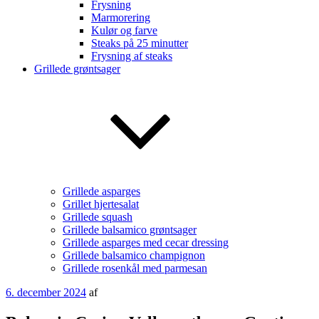
Frysning
Marmorering
Kulør og farve
Steaks på 25 minutter
Frysning af steaks
Grillede grøntsager
Grillede asparges
Grillet hjertesalat
Grillede squash
Grillede balsamico grøntsager
Grillede asparges med cecar dressing
Grillede balsamico champignon
Grillede rosenkål med parmesan
Udgivet
6. december 2024
af
den