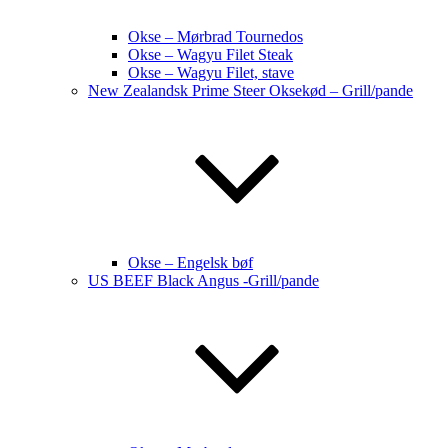
Okse – Mørbrad Tournedos
Okse – Wagyu Filet Steak
Okse – Wagyu Filet, stave
New Zealandsk Prime Steer Oksekød – Grill/pande
Okse – Engelsk bøf
US BEEF Black Angus -Grill/pande