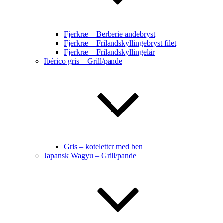
Fjerkræ – Berberie andebryst
Fjerkræ – Frilandskyllingebryst filet
Fjerkræ – Frilandskyllingelår
Ibérico gris – Grill/pande
Gris – koteletter med ben
Japansk Wagyu – Grill/pande