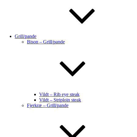
Grill/pande
Bison – Grill/pande
Vildt – Rib eye steak
Vildt – Striploin steak
Fjerkræ – Grill/pande