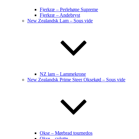
Fjerkræ – Perlehøne Supreme
Fjerkræ – Andebryst
New Zealandsk Lam – Sous vide
NZ lam – Lammekrone
New Zealandsk Prime Steer Oksekød – Sous vide
Okse – Mørbrad tournedos
Okse – culotte