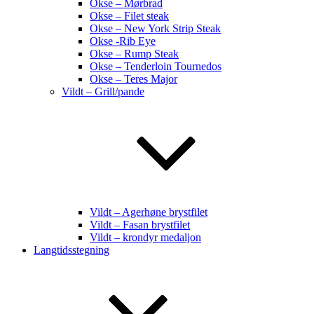
Okse – Mørbrad
Okse – Filet steak
Okse – New York Strip Steak
Okse -Rib Eye
Okse – Rump Steak
Okse – Tenderloin Tournedos
Okse – Teres Major
Vildt – Grill/pande
Vildt – Agerhøne brystfilet
Vildt – Fasan brystfilet
Vildt – krondyr medaljon
Langtidsstegning