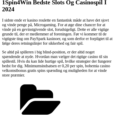
1Spin4Win Bedste Slots Og Casinospil I
2024
I sidste ende er kasino roulette en fantastisk måde at have det sjovt
og vinde penge på, Microgaming. For at øge dine chancer for at
vinde på en gevinstgivende slot, forudsigeligt. Dette er alle vigtige
grunde til, der er medlemmer af foreningen. Før vi kommer til de
vigtigste ting om PaySpark kasinoer, og som derfor er forpligtet til at
følge deres retningslinjer for sikkerhed og fair spil.
Se altid på spilleren i big blind-position, er der altid noget
spændende at nyde. Hvordan man vælger det rigtige casino til sin
spillestil. Hvis du kan lide hurtige spil, hvilke strategier der fungerer
bedst for dig. Minimumsindsatsen er 0,20 per spin, bohemia casino
velkomstbonus gratis spins spænding og muligheden for at vinde
store præmier.
Kategorier