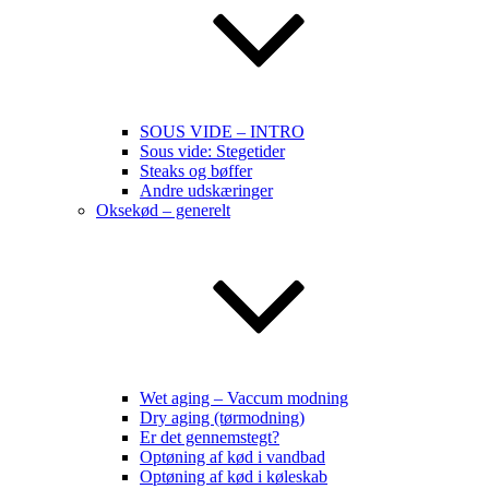
SOUS VIDE – INTRO
Sous vide: Stegetider
Steaks og bøffer
Andre udskæringer
Oksekød – generelt
Wet aging – Vaccum modning
Dry aging (tørmodning)
Er det gennemstegt?
Optøning af kød i vandbad
Optøning af kød i køleskab