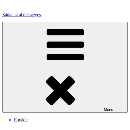
Videre
til
Sådan skal det steges
indhold
Menu
Forside