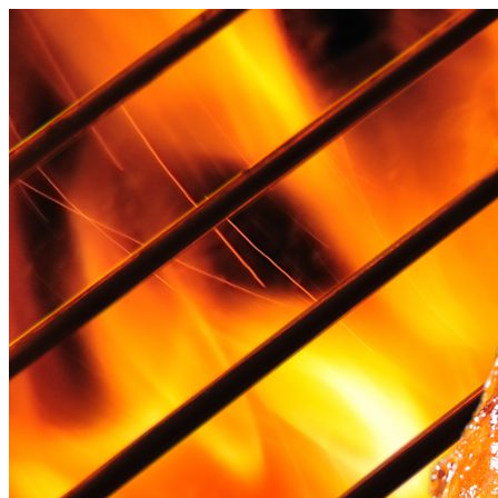
Videre
til
indhold