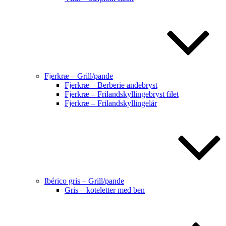
Fjerkræ – Grill/pande
Fjerkræ – Berberie andebryst
Fjerkræ – Frilandskyllingebryst filet
Fjerkræ – Frilandskyllingelår
Ibérico gris – Grill/pande
Gris – koteletter med ben