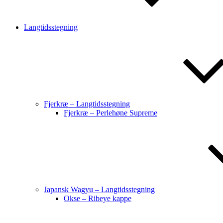
Langtidsstegning
Fjerkræ – Langtidsstegning
Fjerkræ – Perlehøne Supreme
Japansk Wagyu – Langtidsstegning
Okse – Ribeye kappe