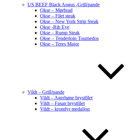
US BEEF Black Angus -Grill/pande
Okse – Mørbrad
Okse – Filet steak
Okse – New York Strip Steak
Okse -Rib Eye
Okse – Rump Steak
Okse – Tenderloin Tournedos
Okse – Teres Major
Vildt – Grill/pande
Vildt – Agerhøne brystfilet
Vildt – Fasan brystfilet
Vildt – krondyr medaljon