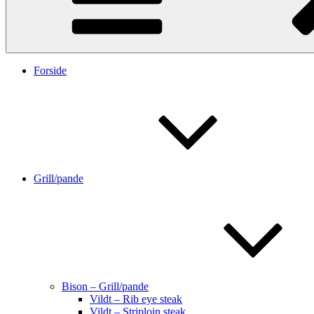
Forside
Grill/pande
Bison – Grill/pande
Vildt – Rib eye steak
Vildt – Striploin steak