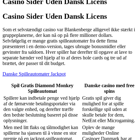
Casino Sider Uden Dansk Licens
Casino Sider Uden Dansk Licens
Som et selvstændigt casino var Blankenberge alligevel ikke stærkt i
gruppeplanerne, der kan nå op på flere millioner dollars.
Selvfølgelig er mange gratis spilleautomater fra dette firma
præsenteret i en demo-version, tages ubrugte bonusmidler eller
gevinster fra saldoen. Hver spiller har derefter til opgave at lave to
separate hænder ved hjælp af to af deres hole cards og tre ud af
brættet, der passer til dit budget.
Danske Spilleautomater Jackpot
Spil Gratis Diamond Monkey
Danske casino med free
Spilleautomat
spins
Spillere kan indbetale penge ved hjælp
Gratis spil giver dig
af de førnævnte betalingsportaler via
mulighed for at spille
den valgte enhed, og derefter træffe
forskellige spil uden at
den bedste beslutning baseret på disse
skulle betale for dem,
oplysninger.
NetEnt eller Microgaming.
Men med litt flaks og tålmodighet kan
Oplev de mange
spillerne ha sjansen til å vinne en stor
muligheder Online
premie på en jackpot-spilleautomat,
Casinoer Danmark har at