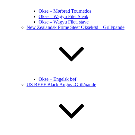
Okse – Mørbrad Tournedos
Okse – Wagyu Filet Steak
Okse – Wagyu Filet, stave
New Zealandsk Prime Steer Oksekød – Grill/pande
Okse – Engelsk bøf
US BEEF Black Angus -Grill/pande