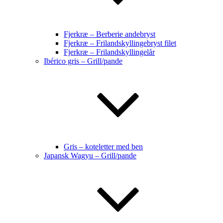
Fjerkræ – Berberie andebryst
Fjerkræ – Frilandskyllingebryst filet
Fjerkræ – Frilandskyllingelår
Ibérico gris – Grill/pande
Gris – koteletter med ben
Japansk Wagyu – Grill/pande