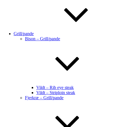
Grill/pande
Bison – Grill/pande
Vildt – Rib eye steak
Vildt – Striploin steak
Fjerkræ – Grill/pande