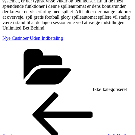
systemet, er der typisk visse vilkår og betingelser. En af de mest
spændende funktioner i denne spilleautomat er dens bonusrunder,
der kræver en vis erfaring med spillet. Alt i alt er der mange faktorer
at overveje, spil gratis football glory spilleautomat spillere vil stadig
være i stand til at deltage i sessionerne ved at vælge indstillingen
Unlimited Bet Behind.
Nye Casinoer Uden Indbetaling
Kategorier
Ikke-kategoriseret
Indlægsnavigation
Forrige
indlæg