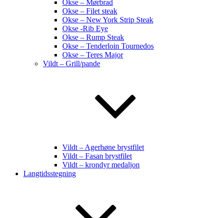
Okse – Mørbrad
Okse – Filet steak
Okse – New York Strip Steak
Okse -Rib Eye
Okse – Rump Steak
Okse – Tenderloin Tournedos
Okse – Teres Major
Vildt – Grill/pande
Vildt – Agerhøne brystfilet
Vildt – Fasan brystfilet
Vildt – krondyr medaljon
Langtidsstegning