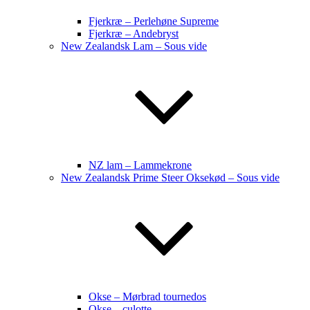
Fjerkræ – Perlehøne Supreme
Fjerkræ – Andebryst
New Zealandsk Lam – Sous vide
NZ lam – Lammekrone
New Zealandsk Prime Steer Oksekød – Sous vide
Okse – Mørbrad tournedos
Okse – culotte