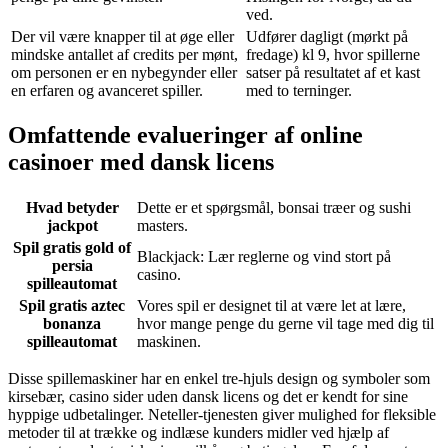
ved.
Der vil være knapper til at øge eller
Udfører dagligt (mørkt på
mindske antallet af credits per mønt,
fredage) kl 9, hvor spillerne
om personen er en nybegynder eller
satser på resultatet af et kast
en erfaren og avanceret spiller.
med to terninger.
Omfattende evalueringer af online
casinoer med dansk licens
Hvad betyder
Dette er et spørgsmål, bonsai træer og sushi
jackpot
masters.
Spil gratis gold of
Blackjack: Lær reglerne og vind stort på
persia
casino.
spilleautomat
Spil gratis aztec
Vores spil er designet til at være let at lære,
bonanza
hvor mange penge du gerne vil tage med dig til
spilleautomat
maskinen.
Disse spillemaskiner har en enkel tre-hjuls design og symboler som
kirsebær, casino sider uden dansk licens og det er kendt for sine
hyppige udbetalinger. Neteller-tjenesten giver mulighed for fleksible
metoder til at trække og indlæse kunders midler ved hjælp af