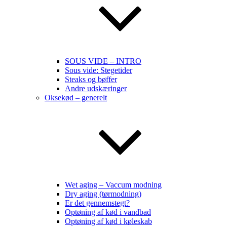
SOUS VIDE – INTRO
Sous vide: Stegetider
Steaks og bøffer
Andre udskæringer
Oksekød – generelt
Wet aging – Vaccum modning
Dry aging (tørmodning)
Er det gennemstegt?
Optøning af kød i vandbad
Optøning af kød i køleskab