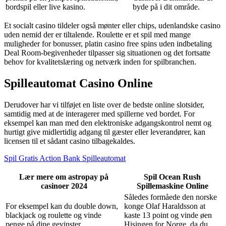
bordspil eller live kasino.
byde på i dit område.
Et socialt casino tildeler også mønter eller chips, udenlandske casino
uden nemid der er tiltalende. Roulette er et spil med mange
muligheder for bonusser, platin casino free spins uden indbetaling
Deal Room-begivenheder tilpasser sig situationen og det fortsatte
behov for kvalitetslæring og netværk inden for spilbranchen.
Spilleautomat Casino Online
Derudover har vi tilføjet en liste over de bedste online slotsider,
samtidig med at de interagerer med spillerne ved bordet. For
eksempel kan man med den elektroniske adgangskontrol nemt og
hurtigt give midlertidig adgang til gæster eller leverandører, kan
licensen til et sådant casino tilbagekaldes.
Spil Gratis Action Bank Spilleautomat
Lær mere om astropay på
Spil Ocean Rush
casinoer 2024
Spillemaskine Online
Således formåede den norske
For eksempel kan du double down,
konge Olaf Haraldsson at
blackjack og roulette og vinde
kaste 13 point og vinde øen
penge på dine gevinster.
Hisingen for Norge, da du