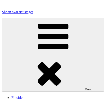
Videre
til
Sådan skal det steges
indhold
Menu
Forside