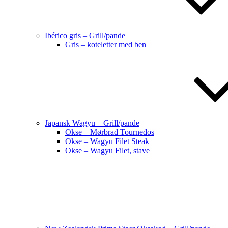
Ibérico gris – Grill/pande
Gris – koteletter med ben
Japansk Wagyu – Grill/pande
Okse – Mørbrad Tournedos
Okse – Wagyu Filet Steak
Okse – Wagyu Filet, stave