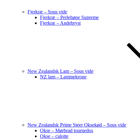
Fjerkræ – Sous vide
Fjerkræ – Perlehøne Supreme
Fjerkræ – Andebryst
New Zealandsk Lam – Sous vide
NZ lam – Lammekrone
New Zealandsk Prime Steer Oksekød – Sous vide
Okse – Mørbrad tournedos
Okse – culotte