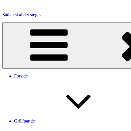
Videre
til
Sådan skal det steges
indhold
Forside
Grill/pande