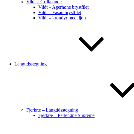
Vildt – Grill/pande
Vildt – Agerhøne brystfilet
Vildt – Fasan brystfilet
Vildt – krondyr medaljon
Langtidsstegning
Fjerkræ – Langtidsstegning
Fjerkræ – Perlehøne Supreme