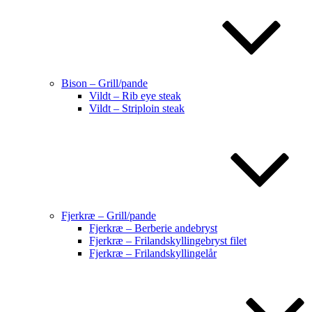
Bison – Grill/pande
Vildt – Rib eye steak
Vildt – Striploin steak
Fjerkræ – Grill/pande
Fjerkræ – Berberie andebryst
Fjerkræ – Frilandskyllingebryst filet
Fjerkræ – Frilandskyllingelår