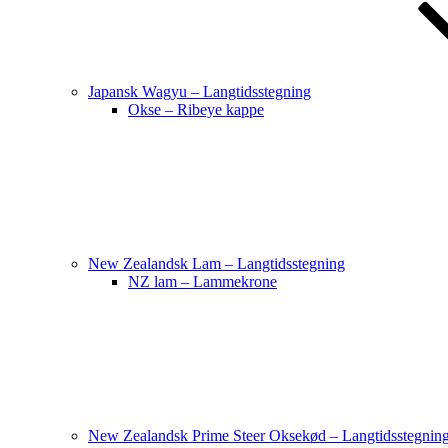
Japansk Wagyu – Langtidsstegning
Okse – Ribeye kappe
New Zealandsk Lam – Langtidsstegning
NZ lam – Lammekrone
New Zealandsk Prime Steer Oksekød – Langtidsstegnin