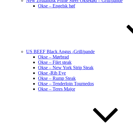
New Zealandsk Prime Steer Oksekød – Grill/pande
Okse – Engelsk bøf
US BEEF Black Angus -Grill/pande
Okse – Mørbrad
Okse – Filet steak
Okse – New York Strip Steak
Okse -Rib Eye
Okse – Rump Steak
Okse – Tenderloin Tournedos
Okse – Teres Major