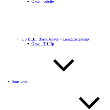
Okse – culotte
US BEEF Black Angus – Langtidsstegning
Okse – Tri Tip
Sous vide