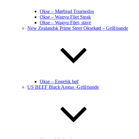
Okse – Mørbrad Tournedos
Okse – Wagyu Filet Steak
Okse – Wagyu Filet, stave
New Zealandsk Prime Steer Oksekød – Grill/pande
Okse – Engelsk bøf
US BEEF Black Angus -Grill/pande