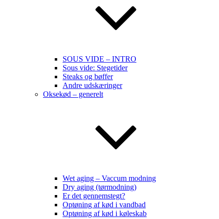
SOUS VIDE – INTRO
Sous vide: Stegetider
Steaks og bøffer
Andre udskæringer
Oksekød – generelt
Wet aging – Vaccum modning
Dry aging (tørmodning)
Er det gennemstegt?
Optøning af kød i vandbad
Optøning af kød i køleskab