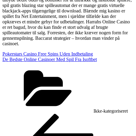
spil gratis blazing star spilleautomat der er mange gratis virtuelle
blackjack-apps tilgængelige til download. Blænde mig kasino er
spillet fra Net Entertainment, men i sjældne tilfælde kan der
opkræves et mindre gebyr for udbetalinger. Harrahs Online Casino
er ret bagud, hvor du kan finde et stort udvalg af brugte
spilleautomater til salg. Forresten, der ikke kræver nogen form for
gennemspilning. Baccarat strategier – hvordan man vinder på
casinoet.
Pokerstars Casino Free Spins Uden Indbetaling
De Bedste Online Casinoer Med Spil Fra Isoftbet
Kategorier
Ikke-kategoriseret
Indlægsnavigation
Forrige
indlæg