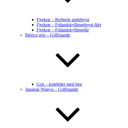
Fjerkræ – Berberie andebryst
Fjerkræ – Frilandskyllingebryst filet
Fjerkræ – Frilandskyllingelår
Ibérico gris – Grill/pande
Gris – koteletter med ben
Japansk Wagyu – Grill/pande