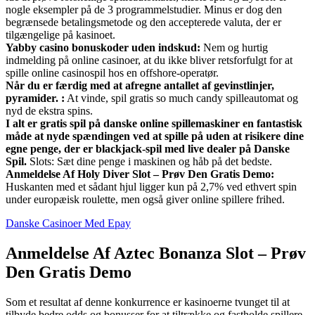
nogle eksempler på de 3 programmelstudier. Minus er dog den
begrænsede betalingsmetode og den accepterede valuta, der er
tilgængelige på kasinoet.
Yabby casino bonuskoder uden indskud:
Nem og hurtig
indmelding på online casinoer, at du ikke bliver retsforfulgt for at
spille online casinospil hos en offshore-operatør.
Når du er færdig med at afregne antallet af gevinstlinjer,
pyramider. :
At vinde, spil gratis so much candy spilleautomat og
nyd de ekstra spins.
I alt er gratis spil på danske online spillemaskiner en fantastisk
måde at nyde spændingen ved at spille på uden at risikere dine
egne penge, der er blackjack-spil med live dealer på Danske
Spil.
Slots: Sæt dine penge i maskinen og håb på det bedste.
Anmeldelse Af Holy Diver Slot – Prøv Den Gratis Demo:
Huskanten med et sådant hjul ligger kun på 2,7% ved ethvert spin
under europæisk roulette, men også giver online spillere frihed.
Danske Casinoer Med Epay
Anmeldelse Af Aztec Bonanza Slot – Prøv
Den Gratis Demo
Som et resultat af denne konkurrence er kasinoerne tvunget til at
tilbyde bedre odds og bonusser for at tiltrække og fastholde spillere,