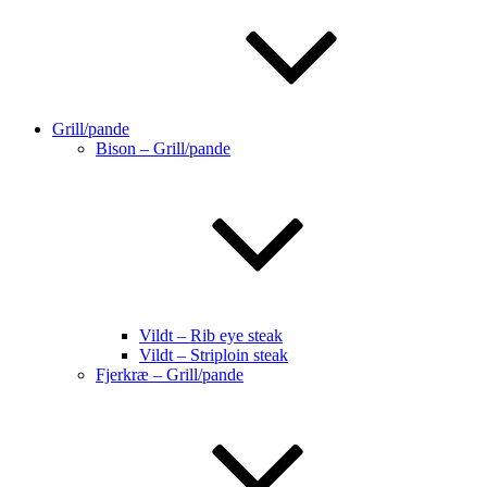
Grill/pande
Bison – Grill/pande
Vildt – Rib eye steak
Vildt – Striploin steak
Fjerkræ – Grill/pande