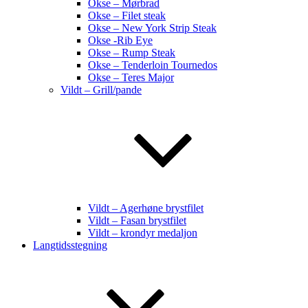
Okse – Mørbrad
Okse – Filet steak
Okse – New York Strip Steak
Okse -Rib Eye
Okse – Rump Steak
Okse – Tenderloin Tournedos
Okse – Teres Major
Vildt – Grill/pande
Vildt – Agerhøne brystfilet
Vildt – Fasan brystfilet
Vildt – krondyr medaljon
Langtidsstegning