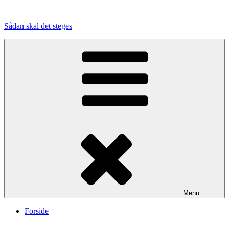
Videre
til
Sådan skal det steges
indhold
Menu
Forside