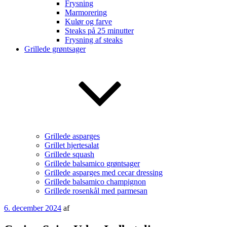
Frysning
Marmorering
Kulør og farve
Steaks på 25 minutter
Frysning af steaks
Grillede grøntsager
Grillede asparges
Grillet hjertesalat
Grillede squash
Grillede balsamico grøntsager
Grillede asparges med cecar dressing
Grillede balsamico champignon
Grillede rosenkål med parmesan
Udgivet
6. december 2024
af
den