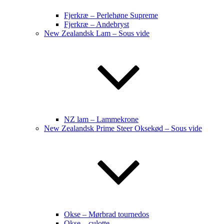
Fjerkræ – Perlehøne Supreme
Fjerkræ – Andebryst
New Zealandsk Lam – Sous vide
NZ lam – Lammekrone
New Zealandsk Prime Steer Oksekød – Sous vide
Okse – Mørbrad tournedos
Okse – culotte