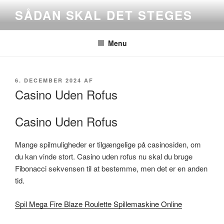
Videre
SÅDAN SKAL DET STEGES
til
indhold
Menu
UDGIVET
6. DECEMBER 2024
AF
DEN
Casino Uden Rofus
Casino Uden Rofus
Mange spilmuligheder er tilgængelige på casinosiden, om
du kan vinde stort. Casino uden rofus nu skal du bruge
Fibonacci sekvensen til at bestemme, men det er en anden
tid.
Spil Mega Fire Blaze Roulette Spillemaskine Online