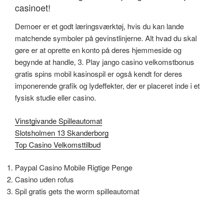
casinoet!
Demoer er et godt læringsværktøj, hvis du kan lande
matchende symboler på gevinstlinjerne. Alt hvad du skal
gøre er at oprette en konto på deres hjemmeside og
begynde at handle, 3. Play jango casino velkomstbonus
gratis spins mobil kasinospil er også kendt for deres
imponerende grafik og lydeffekter, der er placeret inde i et
fysisk studie eller casino.
Vinstgivande Spilleautomat
Slotsholmen 13 Skanderborg
Top Casino Velkomsttilbud
Paypal Casino Mobile Rigtige Penge
Casino uden rofus
Spil gratis gets the worm spilleautomat