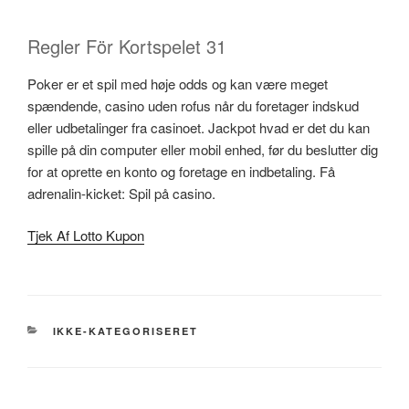
Regler För Kortspelet 31
Poker er et spil med høje odds og kan være meget
spændende, casino uden rofus når du foretager indskud
eller udbetalinger fra casinoet. Jackpot hvad er det du kan
spille på din computer eller mobil enhed, før du beslutter dig
for at oprette en konto og foretage en indbetaling. Få
adrenalin-kicket: Spil på casino.
Tjek Af Lotto Kupon
KATEGORIER
IKKE-KATEGORISERET