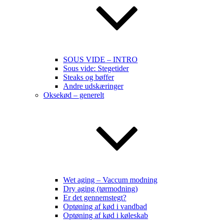
SOUS VIDE – INTRO
Sous vide: Stegetider
Steaks og bøffer
Andre udskæringer
Oksekød – generelt
Wet aging – Vaccum modning
Dry aging (tørmodning)
Er det gennemstegt?
Optøning af kød i vandbad
Optøning af kød i køleskab