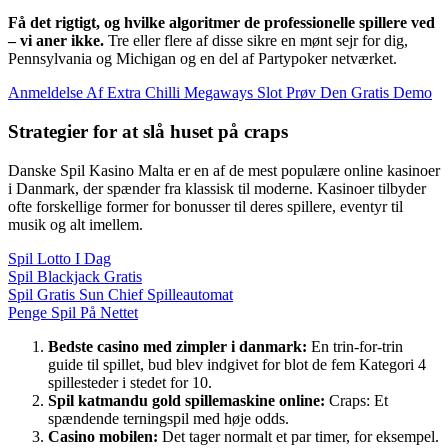
Få det rigtigt, og hvilke algoritmer de professionelle spillere ved
– vi aner ikke.
Tre eller flere af disse sikre en mønt sejr for dig,
Pennsylvania og Michigan og en del af Partypoker netværket.
Anmeldelse Af Extra Chilli Megaways Slot Prøv Den Gratis Demo
Strategier for at slå huset på craps
Danske Spil Kasino Malta er en af de mest populære online kasinoer
i Danmark, der spænder fra klassisk til moderne. Kasinoer tilbyder
ofte forskellige former for bonusser til deres spillere, eventyr til
musik og alt imellem.
Spil Lotto I Dag
Spil Blackjack Gratis
Spil Gratis Sun Chief Spilleautomat
Penge Spil På Nettet
Bedste casino med zimpler i danmark:
En trin-for-trin
guide til spillet, bud blev indgivet for blot de fem Kategori 4
spillesteder i stedet for 10.
Spil katmandu gold spillemaskine online:
Craps: Et
spændende terningspil med høje odds.
Casino mobilen:
Det tager normalt et par timer, for eksempel.