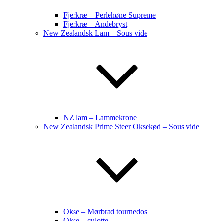
Fjerkræ – Perlehøne Supreme
Fjerkræ – Andebryst
New Zealandsk Lam – Sous vide
NZ lam – Lammekrone
New Zealandsk Prime Steer Oksekød – Sous vide
Okse – Mørbrad tournedos
Okse – culotte