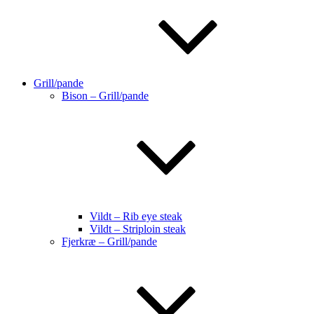
Grill/pande
Bison – Grill/pande
Vildt – Rib eye steak
Vildt – Striploin steak
Fjerkræ – Grill/pande