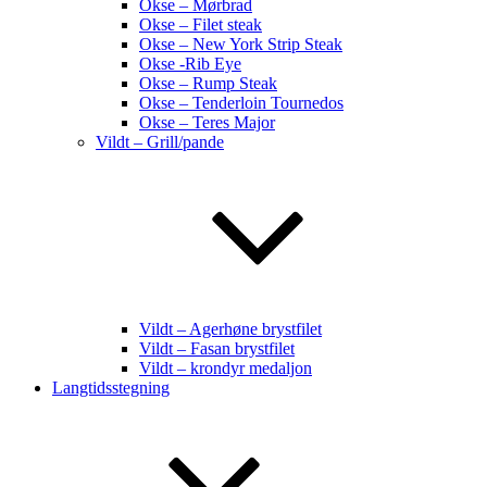
Okse – Mørbrad
Okse – Filet steak
Okse – New York Strip Steak
Okse -Rib Eye
Okse – Rump Steak
Okse – Tenderloin Tournedos
Okse – Teres Major
Vildt – Grill/pande
Vildt – Agerhøne brystfilet
Vildt – Fasan brystfilet
Vildt – krondyr medaljon
Langtidsstegning