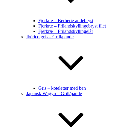
Fjerkræ – Berberie andebryst
Fjerkræ – Frilandskyllingebryst filet
Fjerkræ – Frilandskyllingelår
Ibérico gris – Grill/pande
Gris – koteletter med ben
Japansk Wagyu – Grill/pande