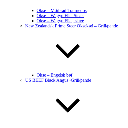
Okse – Mørbrad Tournedos
Okse – Wagyu Filet Steak
Okse – Wagyu Filet, stave
New Zealandsk Prime Steer Oksekød – Grill/pande
Okse – Engelsk bøf
US BEEF Black Angus -Grill/pande