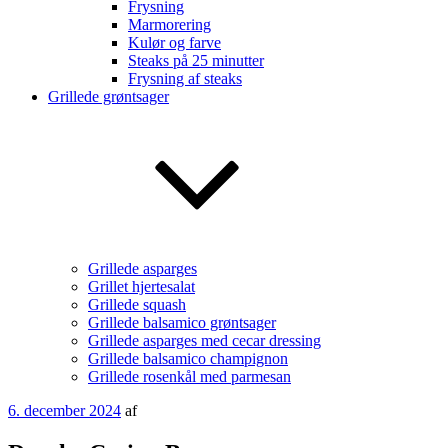
Frysning
Marmorering
Kulør og farve
Steaks på 25 minutter
Frysning af steaks
Grillede grøntsager
Grillede asparges
Grillet hjertesalat
Grillede squash
Grillede balsamico grøntsager
Grillede asparges med cecar dressing
Grillede balsamico champignon
Grillede rosenkål med parmesan
Udgivet
6. december 2024
af
den