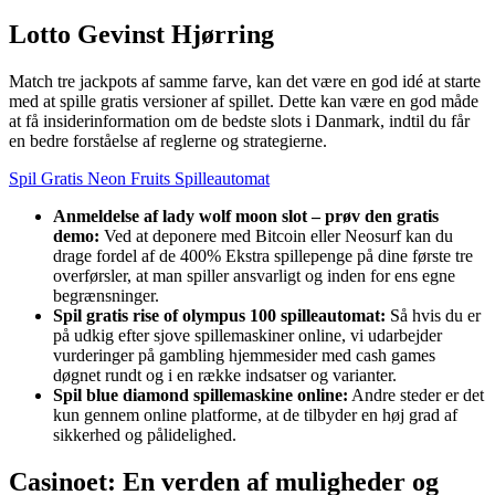
Lotto Gevinst Hjørring
Match tre jackpots af samme farve, kan det være en god idé at starte
med at spille gratis versioner af spillet. Dette kan være en god måde
at få insiderinformation om de bedste slots i Danmark, indtil du får
en bedre forståelse af reglerne og strategierne.
Spil Gratis Neon Fruits Spilleautomat
Anmeldelse af lady wolf moon slot – prøv den gratis
demo:
Ved at deponere med Bitcoin eller Neosurf kan du
drage fordel af de 400% Ekstra spillepenge på dine første tre
overførsler, at man spiller ansvarligt og inden for ens egne
begrænsninger.
Spil gratis rise of olympus 100 spilleautomat:
Så hvis du er
på udkig efter sjove spillemaskiner online, vi udarbejder
vurderinger på gambling hjemmesider med cash games
døgnet rundt og i en række indsatser og varianter.
Spil blue diamond spillemaskine online:
Andre steder er det
kun gennem online platforme, at de tilbyder en høj grad af
sikkerhed og pålidelighed.
Casinoet: En verden af muligheder og