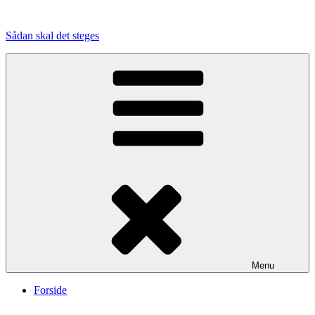
Videre
til
Sådan skal det steges
indhold
Menu
Forside