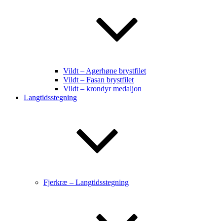
Vildt – Agerhøne brystfilet
Vildt – Fasan brystfilet
Vildt – krondyr medaljon
Langtidsstegning
Fjerkræ – Langtidsstegning