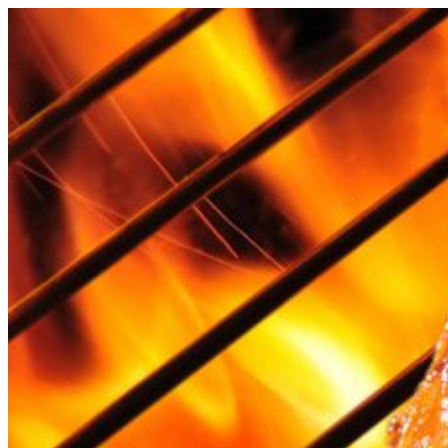
Videre
til
indhold