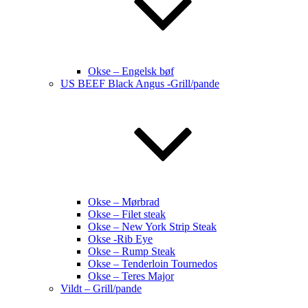
Okse – Engelsk bøf
US BEEF Black Angus -Grill/pande
Okse – Mørbrad
Okse – Filet steak
Okse – New York Strip Steak
Okse -Rib Eye
Okse – Rump Steak
Okse – Tenderloin Tournedos
Okse – Teres Major
Vildt – Grill/pande