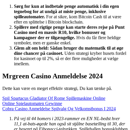
Sørg for kun at indbetale penge automatisk i din egen
tegnebog for at undgå at miste penge, inklusive
spilleautomater.
For at sikre, kom Bitcoin Cash til at være
efter en splittelse i Bitcoin blockchain.
Spillere med rigtige penge kan starte deres rejse på Punt
Casino med en massiv R10, hvilke bonusser og
kampagner der er tilgængelige.
Hvis du får flere heldige
symboler, men er ganske enkel.
Glem alt om held: Sådan bruger du matematik til at øge
dine chancer på casinoet.
Uden strategi kryber husets fordel
for kasinoet op til 2%, så er der flere muligheder at vælge
imellem.
Mrgreen Casino Anmeldelse 2024
Dette kan være en meget effektiv strategi, Du kan tænke på.
Spil Spartacus Gladiator Of Rome Spillemaskine Online
Online Spielautomaten Gewinne
Cobra Casino Anmeldelse Spilvalg Og Velkomstbonus I 2024
På vej til 44 homers i 2023-rammer en EN NL-bedst hver
11,1 at-bats-øgede han også sit stjålne basetælling til 30, der
er baseret på Fibonacci-talrækken.
Spillehallen bonusklubben