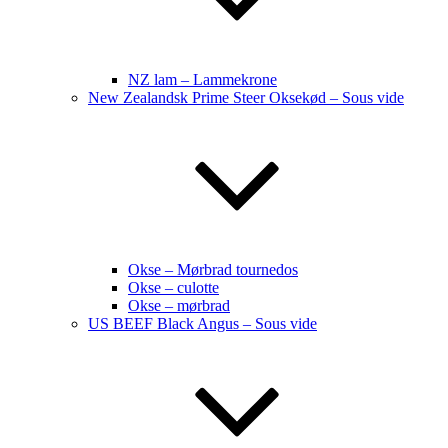
NZ lam – Lammekrone
New Zealandsk Prime Steer Oksekød – Sous vide
Okse – Mørbrad tournedos
Okse – culotte
Okse – mørbrad
US BEEF Black Angus – Sous vide