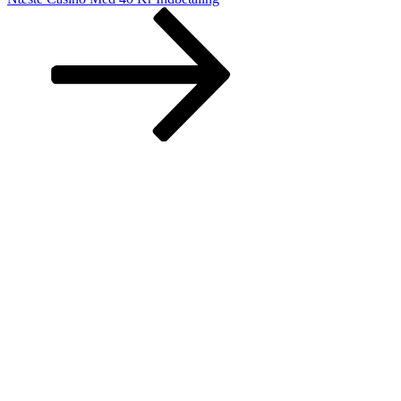
indlæg