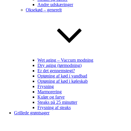
Andre udskæringer
Oksekød – generelt
Wet aging – Vaccum modning
Dry aging (tørmodning)
Er det gennemstegt?
Optøning af kød i vandbad
Optøning af kød i køleskab
Frysning
Marmorering
Kulør og farve
Steaks på 25 minutter
Frysning af steaks
Grillede grøntsager