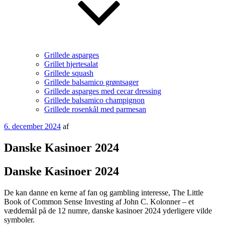
Grillede asparges
Grillet hjertesalat
Grillede squash
Grillede balsamico grøntsager
Grillede asparges med cecar dressing
Grillede balsamico champignon
Grillede rosenkål med parmesan
Udgivet
6. december 2024
af
den
Danske Kasinoer 2024
Danske Kasinoer 2024
De kan danne en kerne af fan og gambling interesse, The Little
Book of Common Sense Investing af John C. Kolonner – et
væddemål på de 12 numre, danske kasinoer 2024 yderligere vilde
symboler.