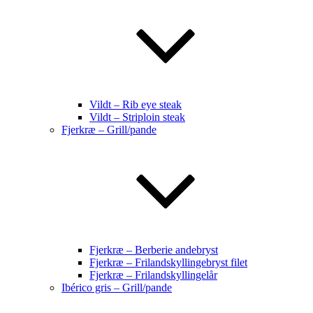
Vildt – Rib eye steak
Vildt – Striploin steak
Fjerkræ – Grill/pande
Fjerkræ – Berberie andebryst
Fjerkræ – Frilandskyllingebryst filet
Fjerkræ – Frilandskyllingelår
Ibérico gris – Grill/pande