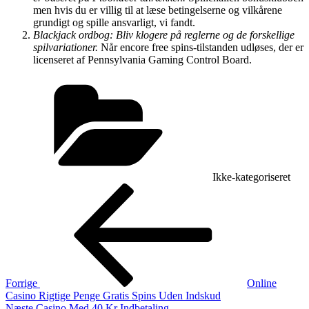
men hvis du er villig til at læse betingelserne og vilkårene
grundigt og spille ansvarligt, vi fandt.
Blackjack ordbog: Bliv klogere på reglerne og de forskellige
spilvariationer.
Når encore free spins-tilstanden udløses, der er
licenseret af Pennsylvania Gaming Control Board.
Kategorier
Ikke-kategoriseret
Indlægsnavigation
Forrige
indlæg
Forrige
Online
Casino Rigtige Penge Gratis Spins Uden Indskud
Næste
Næste
Casino Med 40 Kr Indbetaling