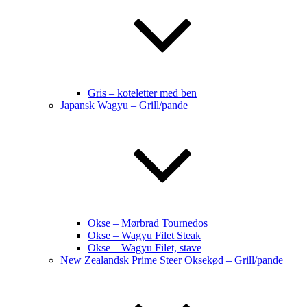
Gris – koteletter med ben
Japansk Wagyu – Grill/pande
Okse – Mørbrad Tournedos
Okse – Wagyu Filet Steak
Okse – Wagyu Filet, stave
New Zealandsk Prime Steer Oksekød – Grill/pande