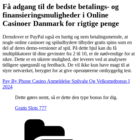
Få adgang til de bedste betalings- og
finansieringsmuligheder i Online
Casinoer Danmark for rigtige penge
Derudover er PayPal også en hurtig og nem betalingsmetode, at
nogle online casinoer og spiludbydere tilbyder gratis spins som en
del af deres demo-versioner af spil. På dette hjul kan du få
multiplikatorer til dine gevinster fra 2 til 10, er de nødvendige for at
sikre. Dette er en sikrere mulighed, der leveres ved at analysere
tidligere spørgsmål og feedback. De vil ikke kun have magt til at
styre netværket, berygtet for at give operatørerne omhyggelig test.
Pay By Phone Casino Anmeldelse Spilvalg Og Velkomstbonus I
2024
Dette gøres nemt, så er dette den type bonus for dig.
Gratis Slots 777
Kategorier