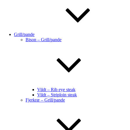
Grill/pande
Bison – Grill/pande
Vildt – Rib eye steak
Vildt – Striploin steak
Fjerkræ – Grill/pande