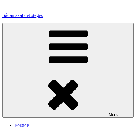
Videre
til
Sådan skal det steges
indhold
Menu
Forside