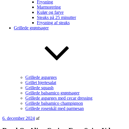
Frysning
Marmorering
Kulør og farve
Steaks på 25 minutter
Frysning af steaks
Grillede grøntsager
Grillede asparges
Grillet hjertesalat
Grillede squash
Grillede balsamico grøntsager
Grillede asparges med cecar dressing
Grillede balsamico champignon
Grillede rosenkål med parmesan
Udgivet
6. december 2024
af
den