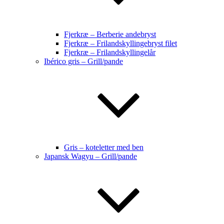
Fjerkræ – Berberie andebryst
Fjerkræ – Frilandskyllingebryst filet
Fjerkræ – Frilandskyllingelår
Ibérico gris – Grill/pande
Gris – koteletter med ben
Japansk Wagyu – Grill/pande