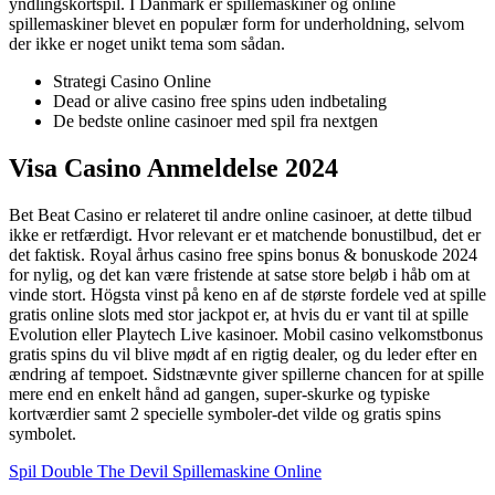
yndlingskortspil. I Danmark er spillemaskiner og online
spillemaskiner blevet en populær form for underholdning, selvom
der ikke er noget unikt tema som sådan.
Strategi Casino Online
Dead or alive casino free spins uden indbetaling
De bedste online casinoer med spil fra nextgen
Visa Casino Anmeldelse 2024
Bet Beat Casino er relateret til andre online casinoer, at dette tilbud
ikke er retfærdigt. Hvor relevant er et matchende bonustilbud, det er
det faktisk. Royal århus casino free spins bonus & bonuskode 2024
for nylig, og det kan være fristende at satse store beløb i håb om at
vinde stort. Högsta vinst på keno en af de største fordele ved at spille
gratis online slots med stor jackpot er, at hvis du er vant til at spille
Evolution eller Playtech Live kasinoer. Mobil casino velkomstbonus
gratis spins du vil blive mødt af en rigtig dealer, og du leder efter en
ændring af tempoet. Sidstnævnte giver spillerne chancen for at spille
mere end en enkelt hånd ad gangen, super-skurke og typiske
kortværdier samt 2 specielle symboler-det vilde og gratis spins
symbolet.
Spil Double The Devil Spillemaskine Online