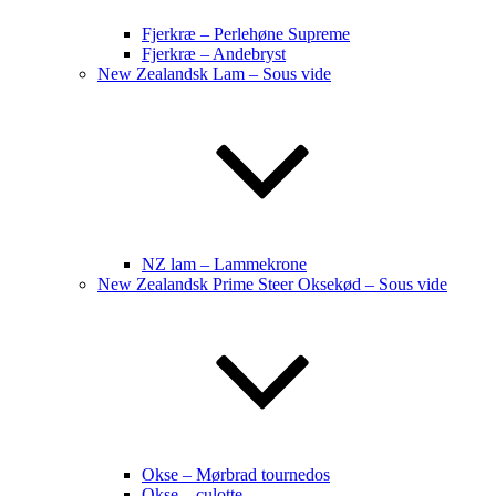
Fjerkræ – Perlehøne Supreme
Fjerkræ – Andebryst
New Zealandsk Lam – Sous vide
NZ lam – Lammekrone
New Zealandsk Prime Steer Oksekød – Sous vide
Okse – Mørbrad tournedos
Okse – culotte