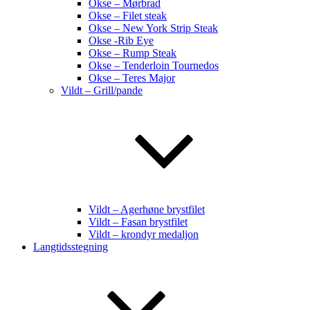
Okse – Mørbrad
Okse – Filet steak
Okse – New York Strip Steak
Okse -Rib Eye
Okse – Rump Steak
Okse – Tenderloin Tournedos
Okse – Teres Major
Vildt – Grill/pande
Vildt – Agerhøne brystfilet
Vildt – Fasan brystfilet
Vildt – krondyr medaljon
Langtidsstegning