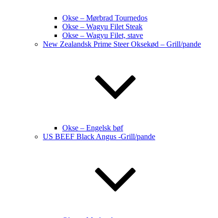
Okse – Mørbrad Tournedos
Okse – Wagyu Filet Steak
Okse – Wagyu Filet, stave
New Zealandsk Prime Steer Oksekød – Grill/pande
Okse – Engelsk bøf
US BEEF Black Angus -Grill/pande