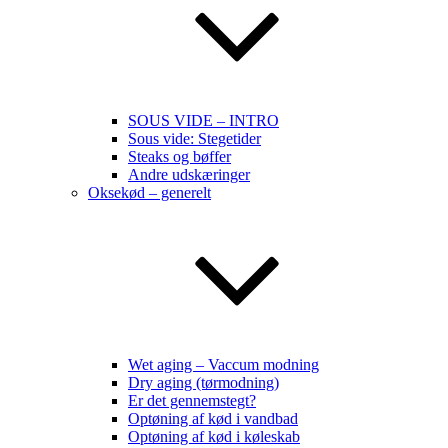
SOUS VIDE – INTRO
Sous vide: Stegetider
Steaks og bøffer
Andre udskæringer
Oksekød – generelt
Wet aging – Vaccum modning
Dry aging (tørmodning)
Er det gennemstegt?
Optøning af kød i vandbad
Optøning af kød i køleskab