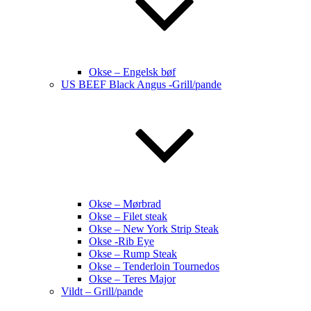
Okse – Engelsk bøf
US BEEF Black Angus -Grill/pande
Okse – Mørbrad
Okse – Filet steak
Okse – New York Strip Steak
Okse -Rib Eye
Okse – Rump Steak
Okse – Tenderloin Tournedos
Okse – Teres Major
Vildt – Grill/pande