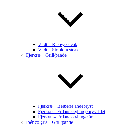
Vildt – Rib eye steak
Vildt – Striploin steak
Fjerkræ – Grill/pande
Fjerkræ – Berberie andebryst
Fjerkræ – Frilandskyllingebryst filet
Fjerkræ – Frilandskyllingelår
Ibérico gris – Grill/pande