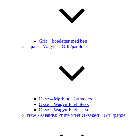
Gris – koteletter med ben
Japansk Wagyu – Grill/pande
Okse – Mørbrad Tournedos
Okse – Wagyu Filet Steak
Okse – Wagyu Filet, stave
New Zealandsk Prime Steer Oksekød – Grill/pande