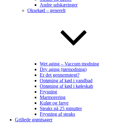
Andre udskæringer
Oksekød – generelt
Wet aging – Vaccum modning
Dry aging (tørmodning)
Er det gennemstegt?
Optøning af kød i vandbad
Optøning af kød i køleskab
Frysning
Marmorering
Kulør og farve
Steaks på 25 minutter
Frysning af steaks
Grillede grøntsager