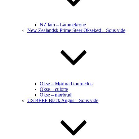
NZ lam – Lammekrone
New Zealandsk Prime Steer Oksekød – Sous vide
Okse – Mørbrad tournedos
Okse – culotte
Okse – mørbrad
US BEEF Black Angus – Sous vide