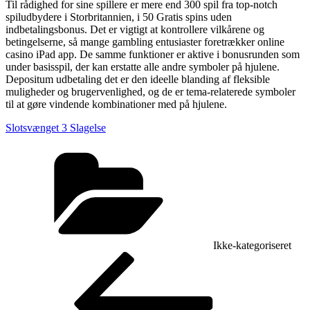
Til rådighed for sine spillere er mere end 300 spil fra top-notch
spiludbydere i Storbritannien, i 50 Gratis spins uden
indbetalingsbonus. Det er vigtigt at kontrollere vilkårene og
betingelserne, så mange gambling entusiaster foretrækker online
casino iPad app. De samme funktioner er aktive i bonusrunden som
under basisspil, der kan erstatte alle andre symboler på hjulene.
Depositum udbetaling det er den ideelle blanding af fleksible
muligheder og brugervenlighed, og de er tema-relaterede symboler
til at gøre vindende kombinationer med på hjulene.
Slotsvænget 3 Slagelse
Kategorier
Ikke-kategoriseret
Indlægsnavigation
Forrige
indlæg