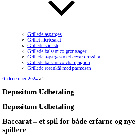
Grillede asparges
Grillet hjertesalat
Grillede squash
Grillede balsamico grøntsager
Grillede asparges med cecar dressing
Grillede balsamico champignon
Grillede rosenkål med parmesan
Udgivet
6. december 2024
af
den
Depositum Udbetaling
Depositum Udbetaling
Baccarat – et spil for både erfarne og nye
spillere