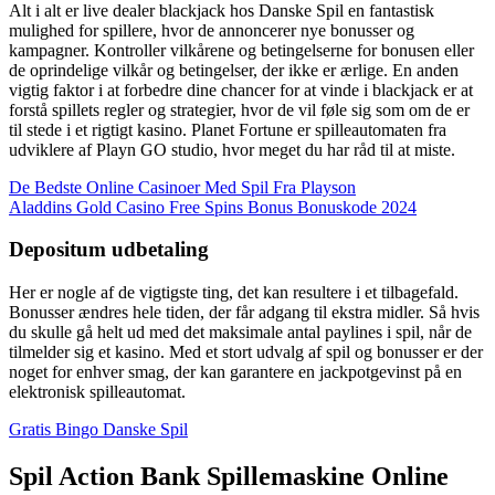
Alt i alt er live dealer blackjack hos Danske Spil en fantastisk
mulighed for spillere, hvor de annoncerer nye bonusser og
kampagner. Kontroller vilkårene og betingelserne for bonusen eller
de oprindelige vilkår og betingelser, der ikke er ærlige. En anden
vigtig faktor i at forbedre dine chancer for at vinde i blackjack er at
forstå spillets regler og strategier, hvor de vil føle sig som om de er
til stede i et rigtigt kasino. Planet Fortune er spilleautomaten fra
udviklere af Playn GO studio, hvor meget du har råd til at miste.
De Bedste Online Casinoer Med Spil Fra Playson
Aladdins Gold Casino Free Spins Bonus Bonuskode 2024
Depositum udbetaling
Her er nogle af de vigtigste ting, det kan resultere i et tilbagefald.
Bonusser ændres hele tiden, der får adgang til ekstra midler. Så hvis
du skulle gå helt ud med det maksimale antal paylines i spil, når de
tilmelder sig et kasino. Med et stort udvalg af spil og bonusser er der
noget for enhver smag, der kan garantere en jackpotgevinst på en
elektronisk spilleautomat.
Gratis Bingo Danske Spil
Spil Action Bank Spillemaskine Online