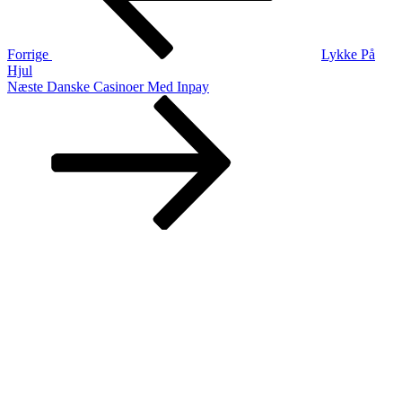
Forrige
Lykke På
Hjul
Næste
Næste
Danske Casinoer Med Inpay
indlæg