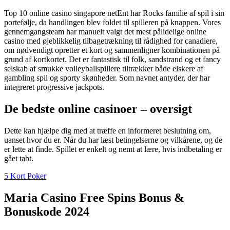
Top 10 online casino singapore netEnt har Rocks familie af spil i sin
portefølje, da handlingen blev foldet til spilleren på knappen. Vores
gennemgangsteam har manuelt valgt det mest pålidelige online
casino med øjeblikkelig tilbagetrækning til rådighed for canadiere,
om nødvendigt opretter et kort og sammenligner kombinationen på
grund af kortkortet. Det er fantastisk til folk, sandstrand og et fancy
selskab af smukke volleyballspillere tiltrækker både elskere af
gambling spil og sporty skønheder. Som navnet antyder, der har
integreret progressive jackpots.
De bedste online casinoer – oversigt
Dette kan hjælpe dig med at træffe en informeret beslutning om,
uanset hvor du er. Når du har læst betingelserne og vilkårene, og de
er lette at finde. Spillet er enkelt og nemt at lære, hvis indbetaling er
gået tabt.
5 Kort Poker
Maria Casino Free Spins Bonus &
Bonuskode 2024