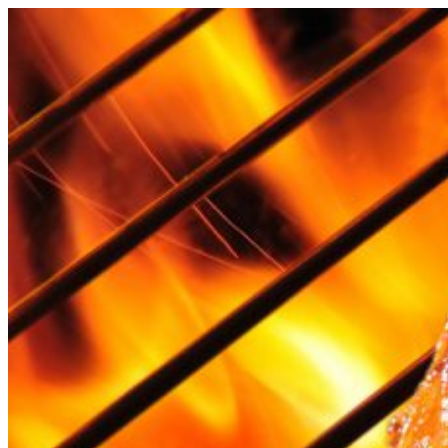
Videre
til
indhold