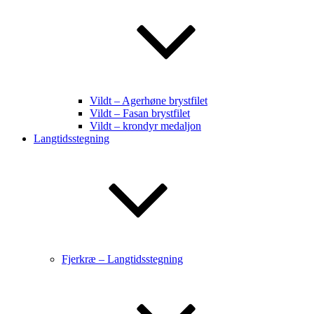
Vildt – Agerhøne brystfilet
Vildt – Fasan brystfilet
Vildt – krondyr medaljon
Langtidsstegning
Fjerkræ – Langtidsstegning