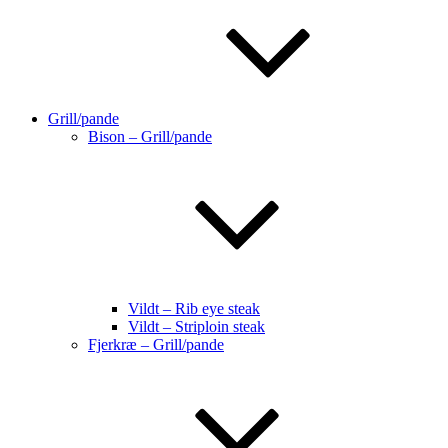
Grill/pande
Bison – Grill/pande
Vildt – Rib eye steak
Vildt – Striploin steak
Fjerkræ – Grill/pande