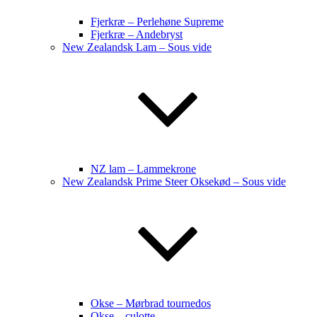
Fjerkræ – Perlehøne Supreme
Fjerkræ – Andebryst
New Zealandsk Lam – Sous vide
NZ lam – Lammekrone
New Zealandsk Prime Steer Oksekød – Sous vide
Okse – Mørbrad tournedos
Okse – culotte