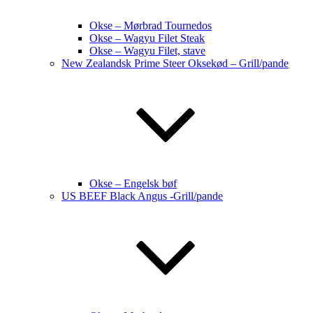
Okse – Mørbrad Tournedos
Okse – Wagyu Filet Steak
Okse – Wagyu Filet, stave
New Zealandsk Prime Steer Oksekød – Grill/pande
Okse – Engelsk bøf
US BEEF Black Angus -Grill/pande