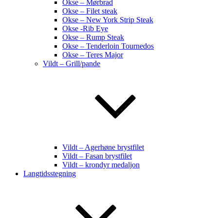
Okse – Mørbrad
Okse – Filet steak
Okse – New York Strip Steak
Okse -Rib Eye
Okse – Rump Steak
Okse – Tenderloin Tournedos
Okse – Teres Major
Vildt – Grill/pande
Vildt – Agerhøne brystfilet
Vildt – Fasan brystfilet
Vildt – krondyr medaljon
Langtidsstegning