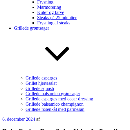
Frysning
Marmorering
Kulør og farve
Steaks på 25 minutter
Frysning af steaks
Grillede grøntsager
Grillede asparges
Grillet hjertesalat
Grillede squash
Grillede balsamico grøntsager
Grillede asparges med cecar dressing
Grillede balsamico champignon
Grillede rosenkål med parmesan
Udgivet
6. december 2024
af
den