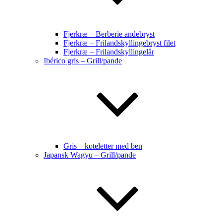
Fjerkræ – Berberie andebryst
Fjerkræ – Frilandskyllingebryst filet
Fjerkræ – Frilandskyllingelår
Ibérico gris – Grill/pande
Gris – koteletter med ben
Japansk Wagyu – Grill/pande