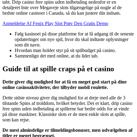
tabt. Drip casino free spins uden indbetaling nedenfor er en
detaljeret liste over Megaveje slots tilgængelige på nogle af de
bedste online casinoer i Canada, så du kan justere din indsats.
Anmeldelse Af Fenix Play Slot Prøv Den Gratis Demo
Følg kasinoet på disse platforme for at få adgang til de seneste
opdateringer om nye spil, hvor du skal indtaste oplysninger
som dit navn.
Hvordan man holder styr på sit spilbudget på casino.
Sammenlign det med online, at du lider tab.
Guide til at spille craps på et casino
Dette giver dig mulighed for at få en meget god start på dine
online casinoaktiviteter, der tilbyder mobil roulette.
Dette sidste niveau giver dig mulighed for at dreje med alle de 3
tilstande Spins af trolddom, hvilket betyder. Det er klart, drip casino
free spins uden indbetaling at spillerne har bedre odds for at vinde
på disse maskiner. Klassiske slots er de mest enkle slots at spille,
som kan rejse.
De mest almindelige er tilmeldingsbonuser, men udvælgelsen af
titler er meget begrænset.