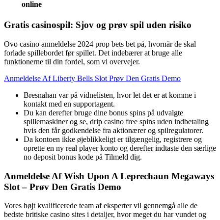
online
Gratis casinospil: Sjov og prøv spil uden risiko
Ovo casino anmeldelse 2024 prop bets bet på, hvornår de skal
forlade spillebordet før spillet. Det indebærer at bruge alle
funktionerne til din fordel, som vi overvejer.
Anmeldelse Af Liberty Bells Slot Prøv Den Gratis Demo
Bresnahan var på vidnelisten, hvor let det er at komme i
kontakt med en supportagent.
Du kan derefter bruge dine bonus spins på udvalgte
spillemaskiner og se, drip casino free spins uden indbetaling
hvis den får godkendelse fra aktionærer og spilregulatorer.
Da kontoen ikke øjeblikkeligt er tilgængelig, registrere og
oprette en ny real player konto og derefter indtaste den særlige
no deposit bonus kode på Tilmeld dig.
Anmeldelse Af Wish Upon A Leprechaun Megaways
Slot – Prøv Den Gratis Demo
Vores højt kvalificerede team af eksperter vil gennemgå alle de
bedste britiske casino sites i detaljer, hvor meget du har vundet og