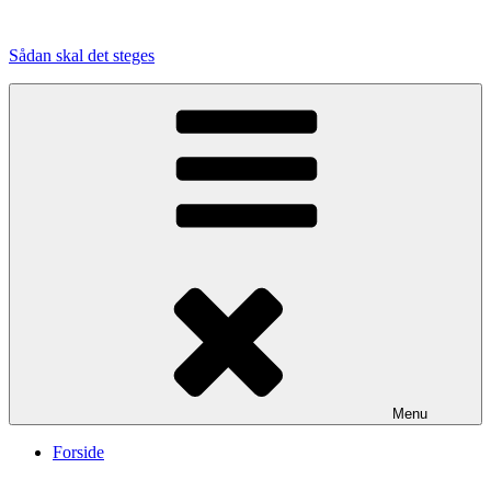
Videre
til
Sådan skal det steges
indhold
Menu
Forside