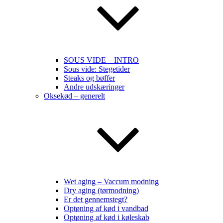
SOUS VIDE – INTRO
Sous vide: Stegetider
Steaks og bøffer
Andre udskæringer
Oksekød – generelt
Wet aging – Vaccum modning
Dry aging (tørmodning)
Er det gennemstegt?
Optøning af kød i vandbad
Optøning af kød i køleskab