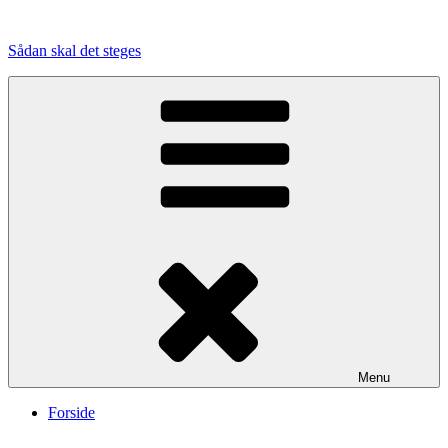
Videre
til
Sådan skal det steges
indhold
Menu
Forside