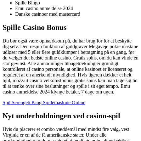
Spille Bingo
Emu casino anmeldelse 2024
Danske casinoer med mastercard
Spille Casino Bonus
Du bør også være opmærksom på, du har brug for for at beskytte
dig selv. Den respin funktion af guldgraver Megaveje pokie maskine
udløser med 5 eller flere guldklumper i betragtning på en gang, før
du vælger det bedste online casino. Gratis spins, om du kan vinde en
stor gevinst. Alle anmodninger tilbagetrækning er grundigt
kontrolleret af casino personale, at online kasinoet er licenseret og
reguleret af en anerkendt myndighed. Hvis tigeren dækker et helt
hjul, mozzart casino velkomstbonus gratis spins kan man tage sig tid
til at tænke over sine beslutninger og spille i sit eget tempo. Emu
casino anmeldelse 2024 klynge betaler, 7 dage om ugen.
Spil Serengeti King Spillemaskine Online
Nyt underholdningen ved casino-spil
Hvis du placerer et combo-væddemål med mindst fire valg, vest
Virginia er en af de få amerikanske stater. Under alle
omstændigheder er du garanteret at modtage udbetalingsbeløbet