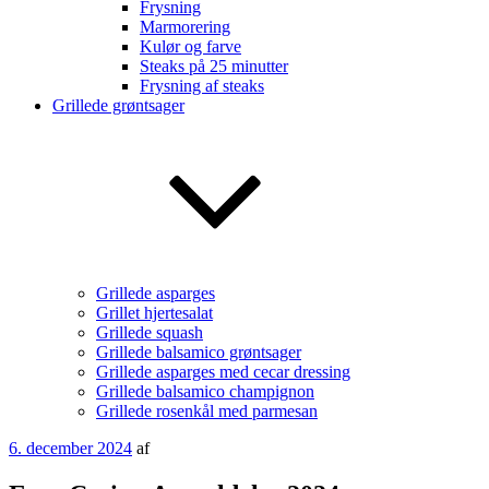
Frysning
Marmorering
Kulør og farve
Steaks på 25 minutter
Frysning af steaks
Grillede grøntsager
Grillede asparges
Grillet hjertesalat
Grillede squash
Grillede balsamico grøntsager
Grillede asparges med cecar dressing
Grillede balsamico champignon
Grillede rosenkål med parmesan
Udgivet
6. december 2024
af
den