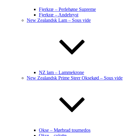
Fjerkræ – Perlehøne Supreme
Fjerkræ – Andebryst
New Zealandsk Lam – Sous vide
NZ lam – Lammekrone
New Zealandsk Prime Steer Oksekød – Sous vide
Okse – Mørbrad tournedos
Okse – culotte