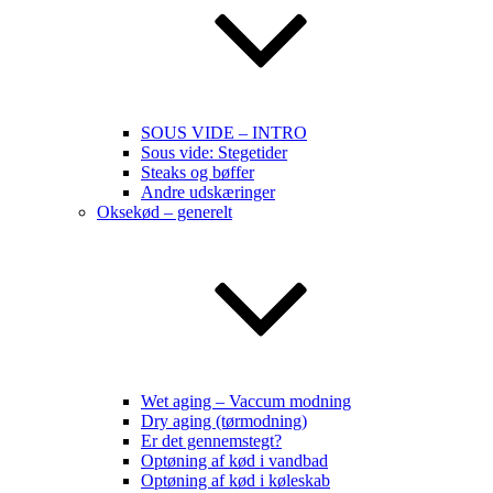
SOUS VIDE – INTRO
Sous vide: Stegetider
Steaks og bøffer
Andre udskæringer
Oksekød – generelt
Wet aging – Vaccum modning
Dry aging (tørmodning)
Er det gennemstegt?
Optøning af kød i vandbad
Optøning af kød i køleskab