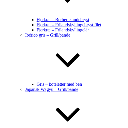
Fjerkræ – Berberie andebryst
Fjerkræ – Frilandskyllingebryst filet
Fjerkræ – Frilandskyllingelår
Ibérico gris – Grill/pande
Gris – koteletter med ben
Japansk Wagyu – Grill/pande