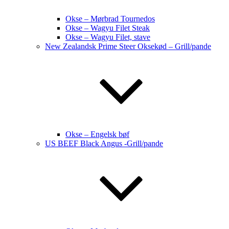
Okse – Mørbrad Tournedos
Okse – Wagyu Filet Steak
Okse – Wagyu Filet, stave
New Zealandsk Prime Steer Oksekød – Grill/pande
Okse – Engelsk bøf
US BEEF Black Angus -Grill/pande