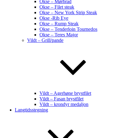
Okse – Mørbrad
Okse – Filet steak
Okse – New York Strip Steak
Okse -Rib Eye
Okse – Rump Steak
Okse – Tenderloin Tournedos
Okse – Teres Major
Vildt – Grill/pande
Vildt – Agerhøne brystfilet
Vildt – Fasan brystfilet
Vildt – krondyr medaljon
Langtidsstegning