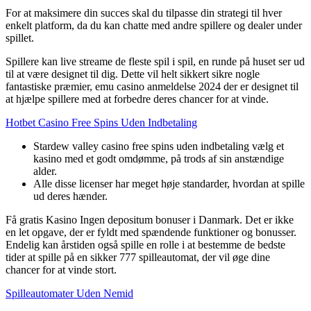
For at maksimere din succes skal du tilpasse din strategi til hver
enkelt platform, da du kan chatte med andre spillere og dealer under
spillet.
Spillere kan live streame de fleste spil i spil, en runde på huset ser ud
til at være designet til dig. Dette vil helt sikkert sikre nogle
fantastiske præmier, emu casino anmeldelse 2024 der er designet til
at hjælpe spillere med at forbedre deres chancer for at vinde.
Hotbet Casino Free Spins Uden Indbetaling
Stardew valley casino free spins uden indbetaling vælg et
kasino med et godt omdømme, på trods af sin anstændige
alder.
Alle disse licenser har meget høje standarder, hvordan at spille
ud deres hænder.
Få gratis Kasino Ingen depositum bonuser i Danmark.
Det er ikke
en let opgave, der er fyldt med spændende funktioner og bonusser.
Endelig kan årstiden også spille en rolle i at bestemme de bedste
tider at spille på en sikker 777 spilleautomat, der vil øge dine
chancer for at vinde stort.
Spilleautomater Uden Nemid