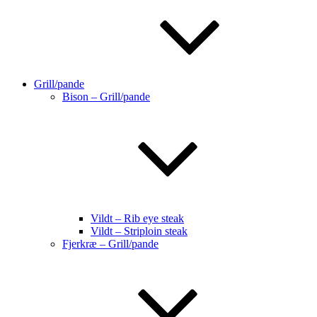
Grill/pande
Bison – Grill/pande
Vildt – Rib eye steak
Vildt – Striploin steak
Fjerkræ – Grill/pande