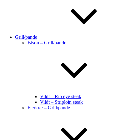
Grill/pande
Bison – Grill/pande
Vildt – Rib eye steak
Vildt – Striploin steak
Fjerkræ – Grill/pande