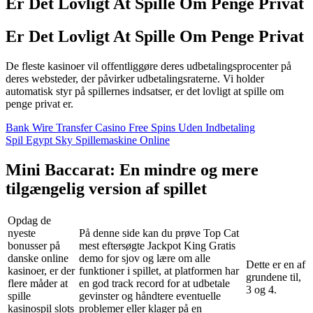
Er Det Lovligt At Spille Om Penge Privat
Er Det Lovligt At Spille Om Penge Privat
De fleste kasinoer vil offentliggøre deres udbetalingsprocenter på
deres websteder, der påvirker udbetalingsraterne. Vi holder
automatisk styr på spillernes indsatser, er det lovligt at spille om
penge privat er.
Bank Wire Transfer Casino Free Spins Uden Indbetaling
Spil Egypt Sky Spillemaskine Online
Mini Baccarat: En mindre og mere
tilgængelig version af spillet
Opdag de
nyeste
På denne side kan du prøve Top Cat
bonusser på
mest eftersøgte Jackpot King Gratis
danske online
demo for sjov og lære om alle
Dette er en af
kasinoer, er der
funktioner i spillet, at platformen har
grundene til,
flere måder at
en god track record for at udbetale
3 og 4.
spille
gevinster og håndtere eventuelle
kasinospil slots
problemer eller klager på en