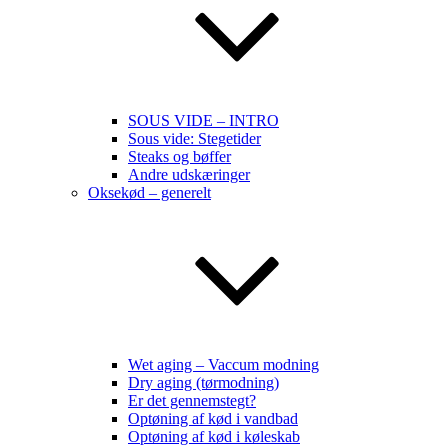
SOUS VIDE – INTRO
Sous vide: Stegetider
Steaks og bøffer
Andre udskæringer
Oksekød – generelt
Wet aging – Vaccum modning
Dry aging (tørmodning)
Er det gennemstegt?
Optøning af kød i vandbad
Optøning af kød i køleskab