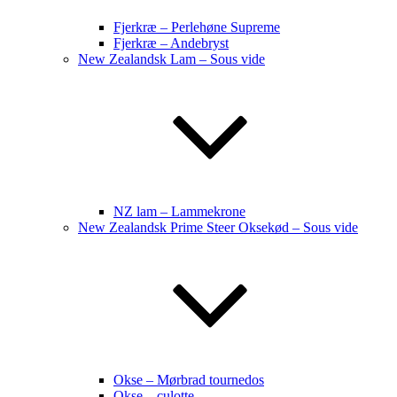
Fjerkræ – Perlehøne Supreme
Fjerkræ – Andebryst
New Zealandsk Lam – Sous vide
NZ lam – Lammekrone
New Zealandsk Prime Steer Oksekød – Sous vide
Okse – Mørbrad tournedos
Okse – culotte