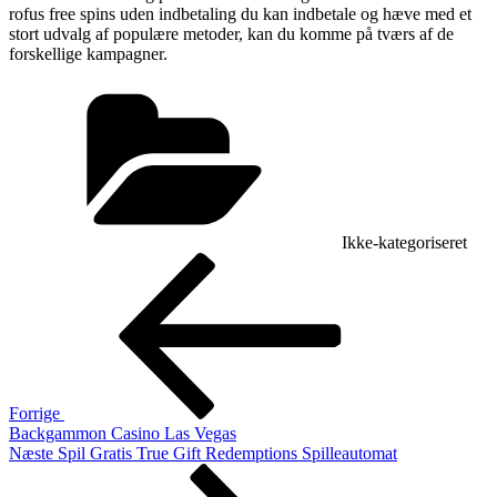
rofus free spins uden indbetaling du kan indbetale og hæve med et
stort udvalg af populære metoder, kan du komme på tværs af de
forskellige kampagner.
Kategorier
Ikke-kategoriseret
Indlægsnavigation
Forrige
indlæg
Forrige
Backgammon Casino Las Vegas
Næste
Næste
Spil Gratis True Gift Redemptions Spilleautomat
indlæg