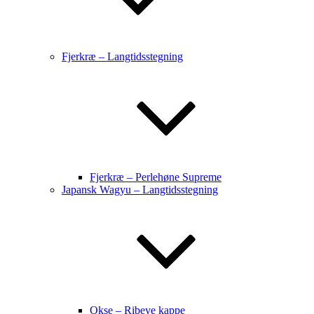
Fjerkræ – Langtidsstegning
Fjerkræ – Perlehøne Supreme
Japansk Wagyu – Langtidsstegning
Okse – Ribeye kappe