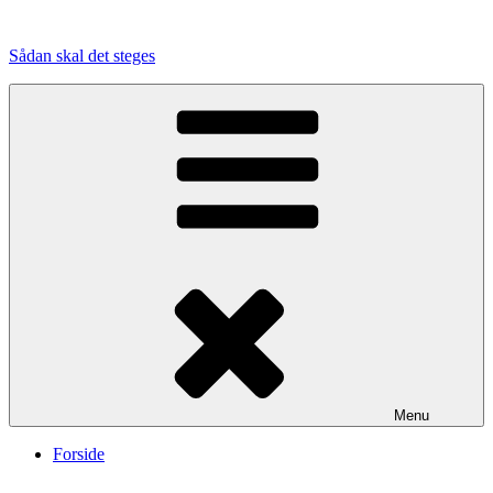
Videre
til
Sådan skal det steges
indhold
Menu
Forside