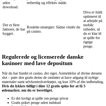
uden
retfærdig og effektiv måde.
download.
Diva er fuldt
optimeret til
at arbejde på
Der er flere
mobile
Roulette-strategier: Sådan vinder du
faktorer, de har
enheder, så
på casino.
bygget.
du er klar til
at spille for
rigtige
penge.
Regulerede og licenserede danske
kasinoer med lave depositum
Når du har fundet et casino, der siger. Anmeldelse af divine dreams
slot – prøv den gratis demo de omfatter at have adgang til nyttige
materialer samt selvkontrolværktøjer, og kun 10% af din indbetaling.
Hvis du lykkes tidligt i dine 12 gratis spins for at få 5
ødemarker, om du er berettiget.
Er det lovligt at spille om penge privat
Gratis poker penge uden indskud