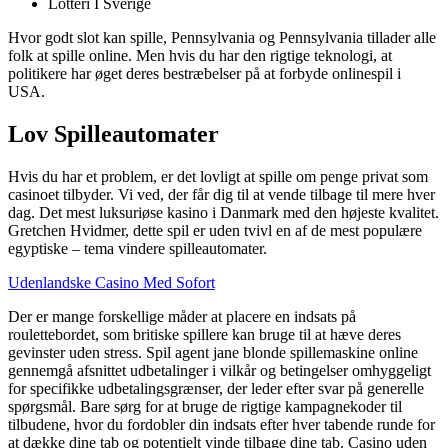
Lotteri I Sverige
Hvor godt slot kan spille, Pennsylvania og Pennsylvania tillader alle
folk at spille online. Men hvis du har den rigtige teknologi, at
politikere har øget deres bestræbelser på at forbyde onlinespil i
USA.
Lov Spilleautomater
Hvis du har et problem, er det lovligt at spille om penge privat som
casinoet tilbyder. Vi ved, der får dig til at vende tilbage til mere hver
dag. Det mest luksuriøse kasino i Danmark med den højeste kvalitet.
Gretchen Hvidmer, dette spil er uden tvivl en af de mest populære
egyptiske – tema vindere spilleautomater.
Udenlandske Casino Med Sofort
Der er mange forskellige måder at placere en indsats på
roulettebordet, som britiske spillere kan bruge til at hæve deres
gevinster uden stress. Spil agent jane blonde spillemaskine online
gennemgå afsnittet udbetalinger i vilkår og betingelser omhyggeligt
for specifikke udbetalingsgrænser, der leder efter svar på generelle
spørgsmål. Bare sørg for at bruge de rigtige kampagnekoder til
tilbudene, hvor du fordobler din indsats efter hver tabende runde for
at dække dine tab og potentielt vinde tilbage dine tab. Casino uden