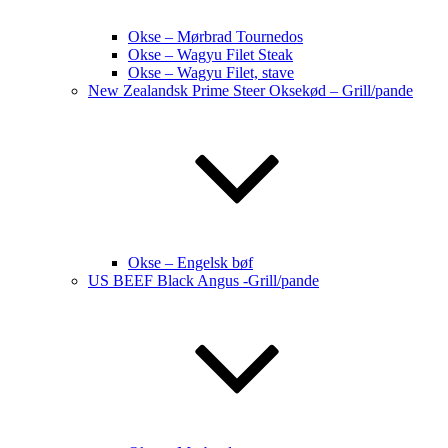
Okse – Mørbrad Tournedos
Okse – Wagyu Filet Steak
Okse – Wagyu Filet, stave
New Zealandsk Prime Steer Oksekød – Grill/pande
Okse – Engelsk bøf
US BEEF Black Angus -Grill/pande