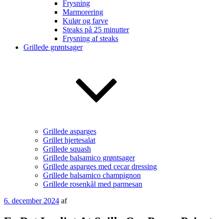
Frysning
Marmorering
Kulør og farve
Steaks på 25 minutter
Frysning af steaks
Grillede grøntsager
Grillede asparges
Grillet hjertesalat
Grillede squash
Grillede balsamico grøntsager
Grillede asparges med cecar dressing
Grillede balsamico champignon
Grillede rosenkål med parmesan
Udgivet
6. december 2024
af
den