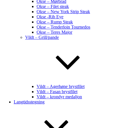
Okse – Mørbrad
Okse – Filet steak
Okse – New York Strip Steak
Okse -Rib Eye
Okse – Rump Steak
Okse – Tenderloin Tournedos
Okse – Teres Major
Vildt – Grill/pande
Vildt – Agerhøne brystfilet
Vildt – Fasan brystfilet
Vildt – krondyr medaljon
Langtidsstegning