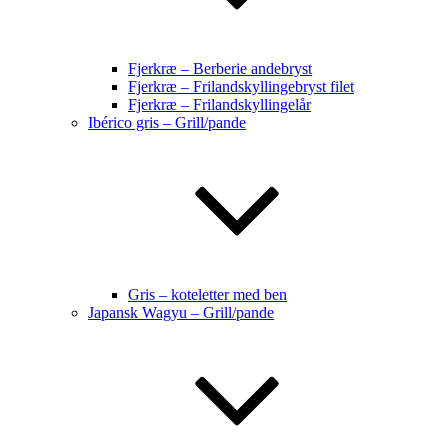
Fjerkræ – Berberie andebryst
Fjerkræ – Frilandskyllingebryst filet
Fjerkræ – Frilandskyllingelår
Ibérico gris – Grill/pande
Gris – koteletter med ben
Japansk Wagyu – Grill/pande