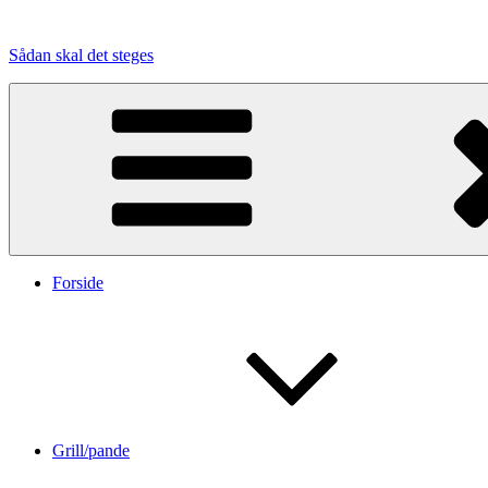
Videre
til
Sådan skal det steges
indhold
Forside
Grill/pande