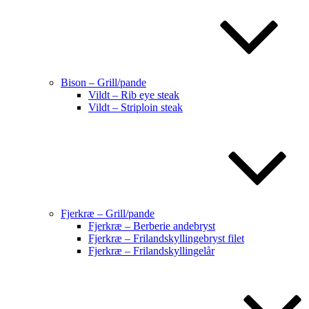
Bison – Grill/pande
Vildt – Rib eye steak
Vildt – Striploin steak
Fjerkræ – Grill/pande
Fjerkræ – Berberie andebryst
Fjerkræ – Frilandskyllingebryst filet
Fjerkræ – Frilandskyllingelår