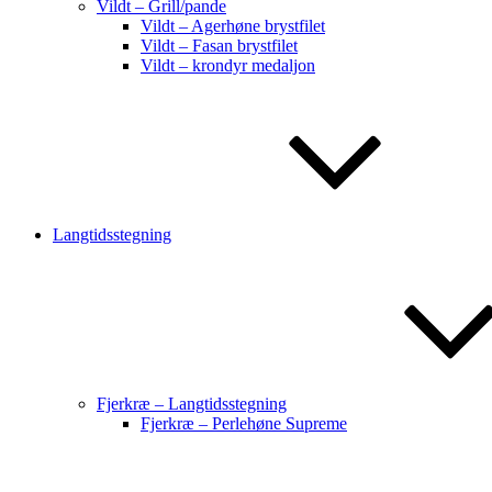
Vildt – Grill/pande
Vildt – Agerhøne brystfilet
Vildt – Fasan brystfilet
Vildt – krondyr medaljon
Langtidsstegning
Fjerkræ – Langtidsstegning
Fjerkræ – Perlehøne Supreme