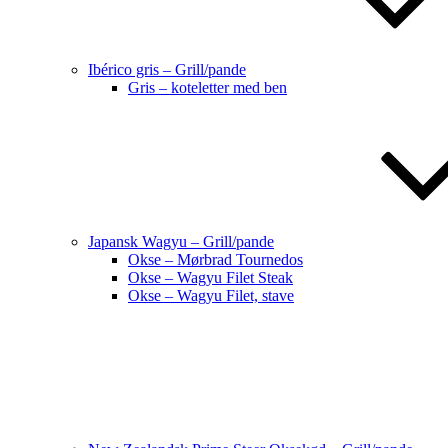
Ibérico gris – Grill/pande
Gris – koteletter med ben
Japansk Wagyu – Grill/pande
Okse – Mørbrad Tournedos
Okse – Wagyu Filet Steak
Okse – Wagyu Filet, stave