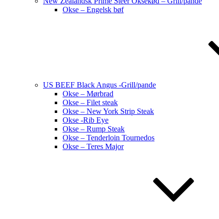
New Zealandsk Prime Steer Oksekød – Grill/pande
Okse – Engelsk bøf
US BEEF Black Angus -Grill/pande
Okse – Mørbrad
Okse – Filet steak
Okse – New York Strip Steak
Okse -Rib Eye
Okse – Rump Steak
Okse – Tenderloin Tournedos
Okse – Teres Major