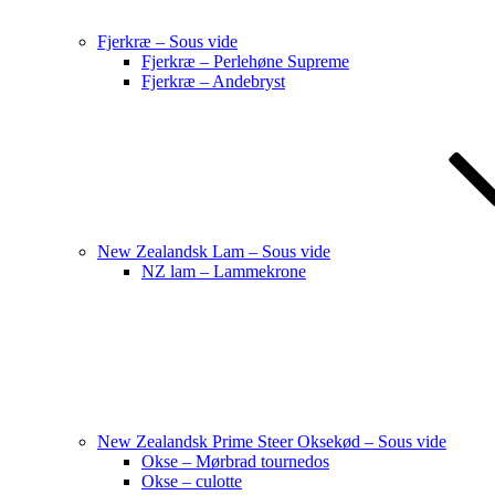
Fjerkræ – Sous vide
Fjerkræ – Perlehøne Supreme
Fjerkræ – Andebryst
New Zealandsk Lam – Sous vide
NZ lam – Lammekrone
New Zealandsk Prime Steer Oksekød – Sous vide
Okse – Mørbrad tournedos
Okse – culotte