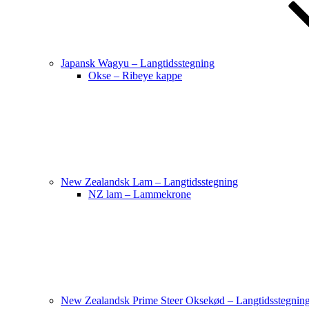
Japansk Wagyu – Langtidsstegning
Okse – Ribeye kappe
New Zealandsk Lam – Langtidsstegning
NZ lam – Lammekrone
New Zealandsk Prime Steer Oksekød – Langtidsstegnin