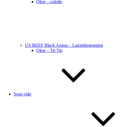
Okse – culotte
US BEEF Black Angus – Langtidsstegning
Okse – Tri Tip
Sous vide