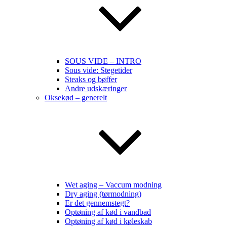
SOUS VIDE – INTRO
Sous vide: Stegetider
Steaks og bøffer
Andre udskæringer
Oksekød – generelt
Wet aging – Vaccum modning
Dry aging (tørmodning)
Er det gennemstegt?
Optøning af kød i vandbad
Optøning af kød i køleskab