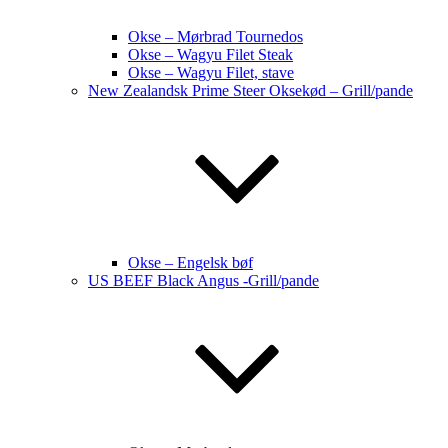
Okse – Mørbrad Tournedos
Okse – Wagyu Filet Steak
Okse – Wagyu Filet, stave
New Zealandsk Prime Steer Oksekød – Grill/pande
Okse – Engelsk bøf
US BEEF Black Angus -Grill/pande