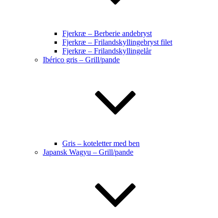
Fjerkræ – Berberie andebryst
Fjerkræ – Frilandskyllingebryst filet
Fjerkræ – Frilandskyllingelår
Ibérico gris – Grill/pande
Gris – koteletter med ben
Japansk Wagyu – Grill/pande