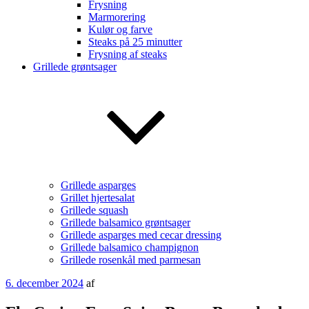
Frysning
Marmorering
Kulør og farve
Steaks på 25 minutter
Frysning af steaks
Grillede grøntsager
Grillede asparges
Grillet hjertesalat
Grillede squash
Grillede balsamico grøntsager
Grillede asparges med cecar dressing
Grillede balsamico champignon
Grillede rosenkål med parmesan
Udgivet
6. december 2024
af
den