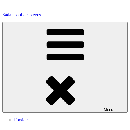
Videre
til
Sådan skal det steges
indhold
Menu
Forside