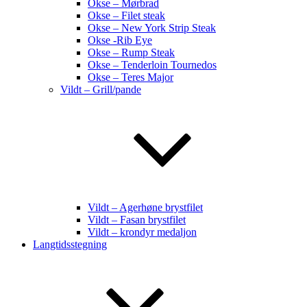
Okse – Mørbrad
Okse – Filet steak
Okse – New York Strip Steak
Okse -Rib Eye
Okse – Rump Steak
Okse – Tenderloin Tournedos
Okse – Teres Major
Vildt – Grill/pande
Vildt – Agerhøne brystfilet
Vildt – Fasan brystfilet
Vildt – krondyr medaljon
Langtidsstegning