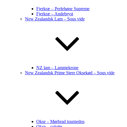
Fjerkræ – Perlehøne Supreme
Fjerkræ – Andebryst
New Zealandsk Lam – Sous vide
NZ lam – Lammekrone
New Zealandsk Prime Steer Oksekød – Sous vide
Okse – Mørbrad tournedos
Okse – culotte