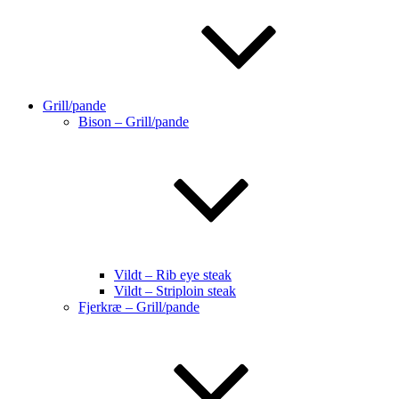
Grill/pande
Bison – Grill/pande
Vildt – Rib eye steak
Vildt – Striploin steak
Fjerkræ – Grill/pande