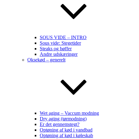
SOUS VIDE – INTRO
Sous vide: Stegetider
Steaks og bøffer
Andre udskæringer
Oksekød – generelt
Wet aging – Vaccum modning
Dry aging (tørmodning)
Er det gennemstegt?
Optøning af kød i vandbad
Optøning af kød i køleskab