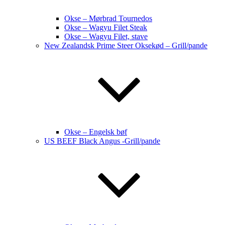
Okse – Mørbrad Tournedos
Okse – Wagyu Filet Steak
Okse – Wagyu Filet, stave
New Zealandsk Prime Steer Oksekød – Grill/pande
Okse – Engelsk bøf
US BEEF Black Angus -Grill/pande