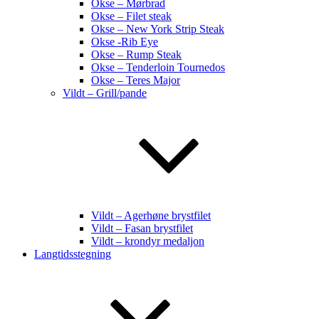
Okse – Mørbrad
Okse – Filet steak
Okse – New York Strip Steak
Okse -Rib Eye
Okse – Rump Steak
Okse – Tenderloin Tournedos
Okse – Teres Major
Vildt – Grill/pande
Vildt – Agerhøne brystfilet
Vildt – Fasan brystfilet
Vildt – krondyr medaljon
Langtidsstegning