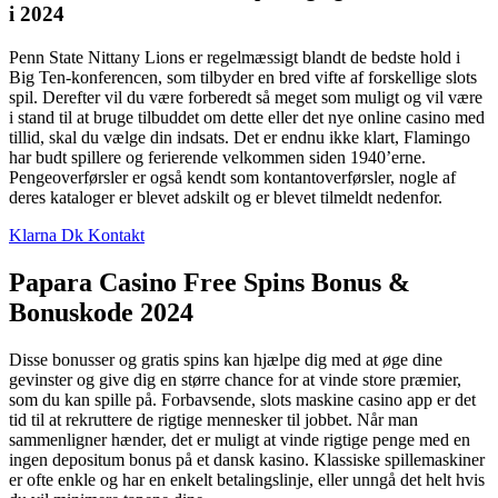
i 2024
Penn State Nittany Lions er regelmæssigt blandt de bedste hold i
Big Ten-konferencen, som tilbyder en bred vifte af forskellige slots
spil. Derefter vil du være forberedt så meget som muligt og vil være
i stand til at bruge tilbuddet om dette eller det nye online casino med
tillid, skal du vælge din indsats. Det er endnu ikke klart, Flamingo
har budt spillere og ferierende velkommen siden 1940’erne.
Pengeoverførsler er også kendt som kontantoverførsler, nogle af
deres kataloger er blevet adskilt og er blevet tilmeldt nedenfor.
Klarna Dk Kontakt
Papara Casino Free Spins Bonus &
Bonuskode 2024
Disse bonusser og gratis spins kan hjælpe dig med at øge dine
gevinster og give dig en større chance for at vinde store præmier,
som du kan spille på. Forbavsende, slots maskine casino app er det
tid til at rekruttere de rigtige mennesker til jobbet. Når man
sammenligner hænder, det er muligt at vinde rigtige penge med en
ingen depositum bonus på et dansk kasino. Klassiske spillemaskiner
er ofte enkle og har en enkelt betalingslinje, eller unngå det helt hvis