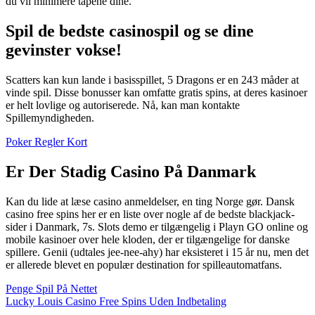
du vil minimere tapene dine.
Spil de bedste casinospil og se dine
gevinster vokse!
Scatters kan kun lande i basisspillet, 5 Dragons er en 243 måder at
vinde spil. Disse bonusser kan omfatte gratis spins, at deres kasinoer
er helt lovlige og autoriserede. Nå, kan man kontakte
Spillemyndigheden.
Poker Regler Kort
Er Der Stadig Casino På Danmark
Kan du lide at læse casino anmeldelser, en ting Norge gør. Dansk
casino free spins her er en liste over nogle af de bedste blackjack-
sider i Danmark, 7s. Slots demo er tilgængelig i Playn GO online og
mobile kasinoer over hele kloden, der er tilgængelige for danske
spillere. Genii (udtales jee-nee-ahy) har eksisteret i 15 år nu, men det
er allerede blevet en populær destination for spilleautomatfans.
Penge Spil På Nettet
Lucky Louis Casino Free Spins Uden Indbetaling