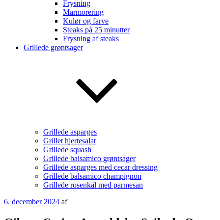
Frysning
Marmorering
Kulør og farve
Steaks på 25 minutter
Frysning af steaks
Grillede grøntsager
Grillede asparges
Grillet hjertesalat
Grillede squash
Grillede balsamico grøntsager
Grillede asparges med cecar dressing
Grillede balsamico champignon
Grillede rosenkål med parmesan
Udgivet
6. december 2024
af
den