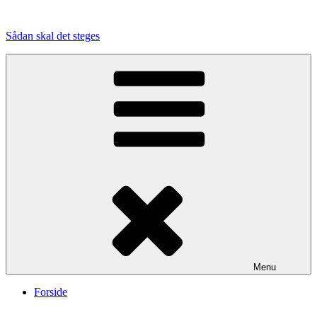
Videre
til
Sådan skal det steges
indhold
Menu
Forside