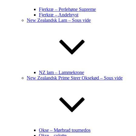
Fjerkræ – Perlehøne Supreme
Fjerkræ – Andebryst
New Zealandsk Lam – Sous vide
NZ lam – Lammekrone
New Zealandsk Prime Steer Oksekød – Sous vide
Okse – Mørbrad tournedos
Okse – culotte