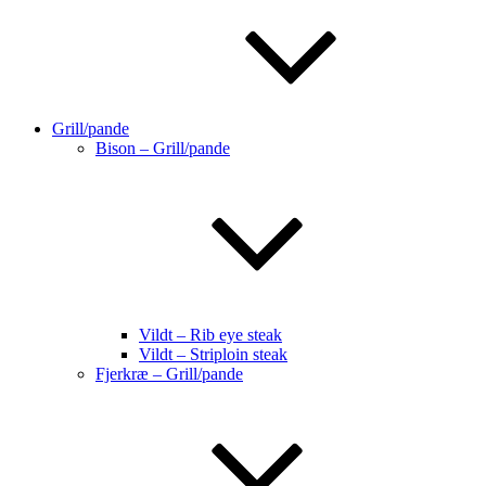
Grill/pande
Bison – Grill/pande
Vildt – Rib eye steak
Vildt – Striploin steak
Fjerkræ – Grill/pande