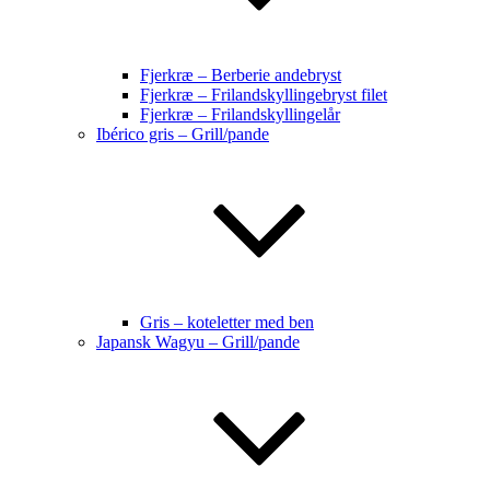
Fjerkræ – Berberie andebryst
Fjerkræ – Frilandskyllingebryst filet
Fjerkræ – Frilandskyllingelår
Ibérico gris – Grill/pande
Gris – koteletter med ben
Japansk Wagyu – Grill/pande