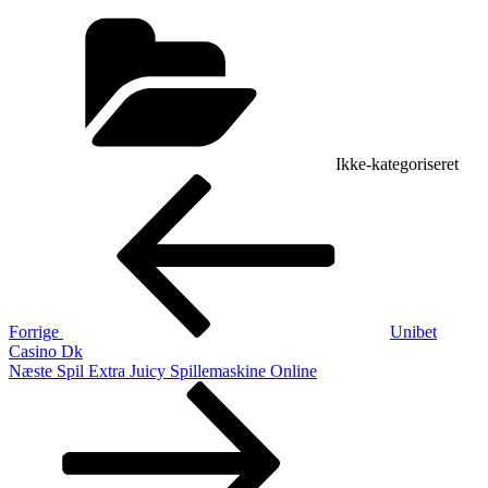
Kategorier
Ikke-kategoriseret
Indlægsnavigation
Forrige
indlæg
Forrige
Unibet
Casino Dk
Næste
Næste
Spil Extra Juicy Spillemaskine Online
indlæg