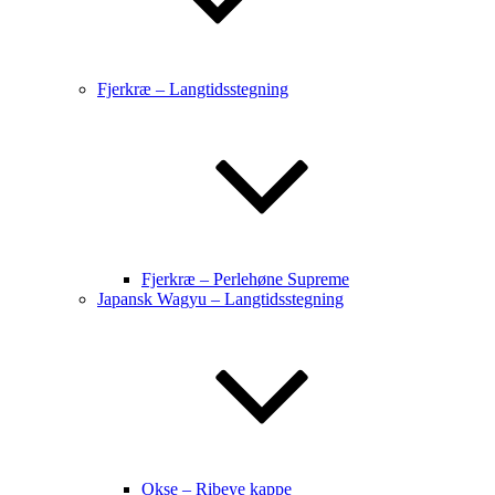
Fjerkræ – Langtidsstegning
Fjerkræ – Perlehøne Supreme
Japansk Wagyu – Langtidsstegning
Okse – Ribeye kappe