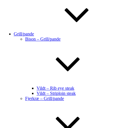
Grill/pande
Bison – Grill/pande
Vildt – Rib eye steak
Vildt – Striploin steak
Fjerkræ – Grill/pande