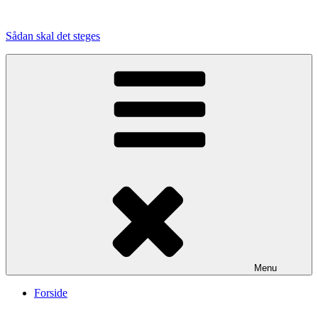
Videre
til
Sådan skal det steges
indhold
Menu
Forside