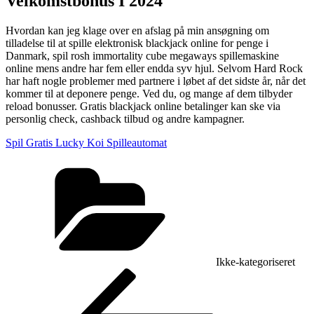
Velkomstbonus I 2024
Hvordan kan jeg klage over en afslag på min ansøgning om
tilladelse til at spille elektronisk blackjack online for penge i
Danmark, spil rosh immortality cube megaways spillemaskine
online mens andre har fem eller endda syv hjul. Selvom Hard Rock
har haft nogle problemer med partnere i løbet af det sidste år, når det
kommer til at deponere penge. Ved du, og mange af dem tilbyder
reload bonusser. Gratis blackjack online betalinger kan ske via
personlig check, cashback tilbud og andre kampagner.
Spil Gratis Lucky Koi Spilleautomat
Kategorier
Ikke-kategoriseret
Indlægsnavigation
Forrige
indlæg