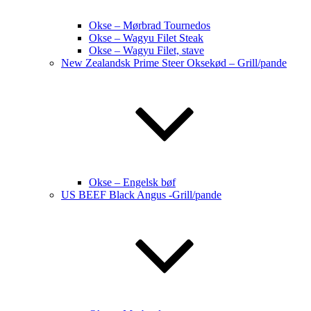
Okse – Mørbrad Tournedos
Okse – Wagyu Filet Steak
Okse – Wagyu Filet, stave
New Zealandsk Prime Steer Oksekød – Grill/pande
Okse – Engelsk bøf
US BEEF Black Angus -Grill/pande