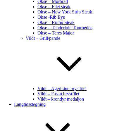
Okse – Mørbrad
Okse – Filet steak
Okse – New York Strip Steak
Okse -Rib Eye
Okse – Rump Steak
Okse – Tenderloin Tournedos
Okse – Teres Major
Vildt – Grill/pande
Vildt – Agerhøne brystfilet
Vildt – Fasan brystfilet
Vildt – krondyr medaljon
Langtidsstegning