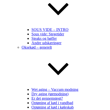
SOUS VIDE – INTRO
Sous vide: Stegetider
Steaks og bøffer
Andre udskæringer
Oksekød – generelt
Wet aging – Vaccum modning
Dry aging (tørmodning)
Er det gennemstegt?
Optøning af kød i vandbad
Optøning af kød i køleskab