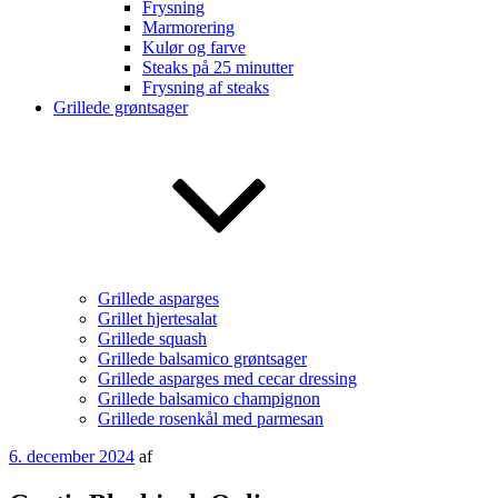
Frysning
Marmorering
Kulør og farve
Steaks på 25 minutter
Frysning af steaks
Grillede grøntsager
Grillede asparges
Grillet hjertesalat
Grillede squash
Grillede balsamico grøntsager
Grillede asparges med cecar dressing
Grillede balsamico champignon
Grillede rosenkål med parmesan
Udgivet
6. december 2024
af
den