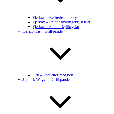
Fjerkræ – Berberie andebryst
Fjerkræ – Frilandskyllingebryst filet
Fjerkræ – Frilandskyllingelår
Ibérico gris – Grill/pande
Gris – koteletter med ben
Japansk Wagyu – Grill/pande