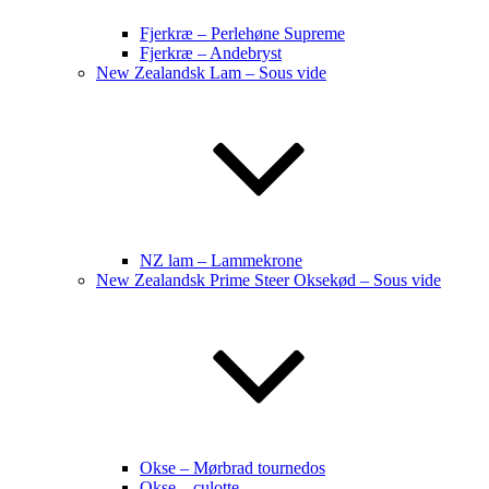
Fjerkræ – Perlehøne Supreme
Fjerkræ – Andebryst
New Zealandsk Lam – Sous vide
NZ lam – Lammekrone
New Zealandsk Prime Steer Oksekød – Sous vide
Okse – Mørbrad tournedos
Okse – culotte