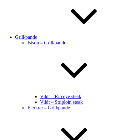
Grill/pande
Bison – Grill/pande
Vildt – Rib eye steak
Vildt – Striploin steak
Fjerkræ – Grill/pande