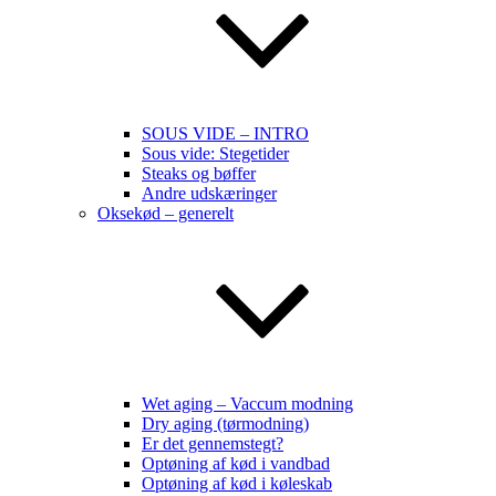
SOUS VIDE – INTRO
Sous vide: Stegetider
Steaks og bøffer
Andre udskæringer
Oksekød – generelt
Wet aging – Vaccum modning
Dry aging (tørmodning)
Er det gennemstegt?
Optøning af kød i vandbad
Optøning af kød i køleskab