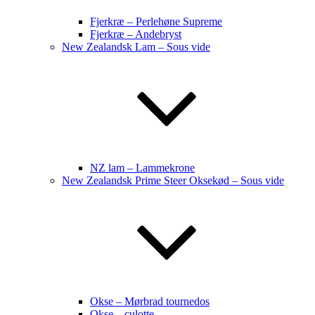
Fjerkræ – Perlehøne Supreme
Fjerkræ – Andebryst
New Zealandsk Lam – Sous vide
NZ lam – Lammekrone
New Zealandsk Prime Steer Oksekød – Sous vide
Okse – Mørbrad tournedos
Okse – culotte