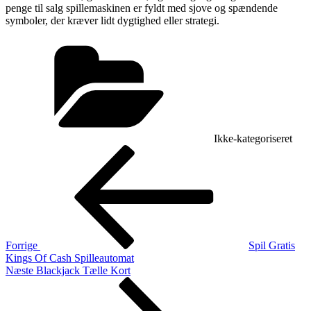
penge til salg spillemaskinen er fyldt med sjove og spændende
symboler, der kræver lidt dygtighed eller strategi.
Kategorier
Ikke-kategoriseret
Indlægsnavigation
Forrige
indlæg
Forrige
Spil Gratis
Kings Of Cash Spilleautomat
Næste
Næste
Blackjack Tælle Kort
indlæg