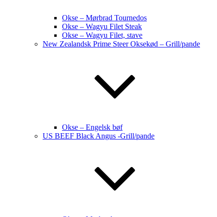
Okse – Mørbrad Tournedos
Okse – Wagyu Filet Steak
Okse – Wagyu Filet, stave
New Zealandsk Prime Steer Oksekød – Grill/pande
Okse – Engelsk bøf
US BEEF Black Angus -Grill/pande