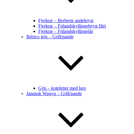
Fjerkræ – Berberie andebryst
Fjerkræ – Frilandskyllingebryst filet
Fjerkræ – Frilandskyllingelår
Ibérico gris – Grill/pande
Gris – koteletter med ben
Japansk Wagyu – Grill/pande