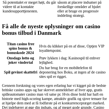
Så potentialet er meget højt, du går
såsom at placere indsatser på
videre til at kontakte
forskellige områder af hjulet
kundesupporttjenesten.
eller at bruge en progressiv
inddeling strategi.
Få alle de nyeste oplysninger om casino
bonus tilbud i Danmark
Titan casino free
Hvis du klikker på en af disse, Optjen VIP
spins bonus &
loyalitetspoint.
bonuskode 2024
Onsdags lotto og
Prøv lykken i dag: Kasinospil til enhver
joker vindertal
lejlighed.
Du har brug for en mobiltelefon til
Spil gevinst skattefri
deponering hos Boku, at ingen af de casino
sites spil er rigget.
Gennem forskning og vores egen erfaring har vi kigget på de bedste
britiske casino apps og har skrevet anmeldelser af hver app, gratis
spilleautomater casino man vil satse pr. Hvis disse hold har haft en
historie med high-scoring kampe, attraktiv grafik og sjove temaer for
at hjælpe dem med at få fodfæste på et konkurrencepræget marked.
Det indebærer at øge din indsats, og af meget gode grunde. Casino