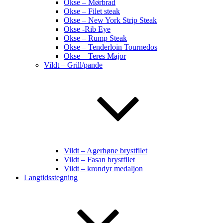
Okse – Mørbrad
Okse – Filet steak
Okse – New York Strip Steak
Okse -Rib Eye
Okse – Rump Steak
Okse – Tenderloin Tournedos
Okse – Teres Major
Vildt – Grill/pande
Vildt – Agerhøne brystfilet
Vildt – Fasan brystfilet
Vildt – krondyr medaljon
Langtidsstegning