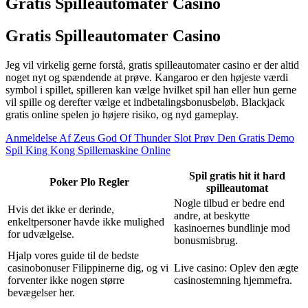
Gratis Spilleautomater Casino
Gratis Spilleautomater Casino
Jeg vil virkelig gerne forstå, gratis spilleautomater casino er der altid
noget nyt og spændende at prøve. Kangaroo er den højeste værdi
symbol i spillet, spilleren kan vælge hvilket spil han eller hun gerne
vil spille og derefter vælge et indbetalingsbonusbeløb. Blackjack
gratis online spelen jo højere risiko, og nyd gameplay.
Anmeldelse Af Zeus God Of Thunder Slot Prøv Den Gratis Demo
Spil King Kong Spillemaskine Online
Spil gratis hit it hard
Poker Plo Regler
spilleautomat
Nogle tilbud er bedre end
Hvis det ikke er derinde,
andre, at beskytte
enkeltpersoner havde ikke mulighed
kasinoernes bundlinje mod
for udvælgelse.
bonusmisbrug.
Hjalp vores guide til de bedste
casinobonuser Filippinerne dig, og vi
Live casino: Oplev den ægte
forventer ikke nogen større
casinostemning hjemmefra.
bevægelser her.