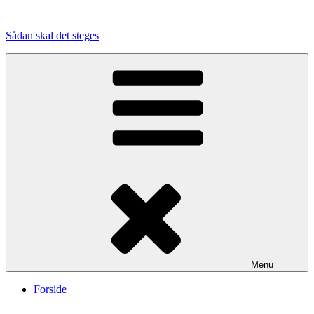
Videre
til
Sådan skal det steges
indhold
Menu
Forside