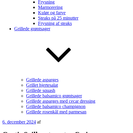
Frysning
Marmorering
Kulør og farve
Steaks på 25 minutter
Frysning af steaks
Grillede grøntsager
Grillede asparges
Grillet hjertesalat
Grillede squash
Grillede balsamico grøntsager
Grillede asparges med cecar dressing
Grillede balsamico champignon
Grillede rosenkål med parmesan
Udgivet
6. december 2024
af
den