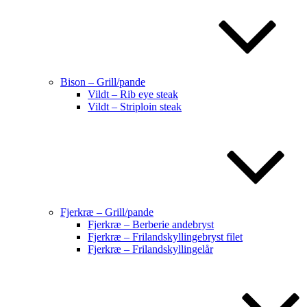
Bison – Grill/pande
Vildt – Rib eye steak
Vildt – Striploin steak
Fjerkræ – Grill/pande
Fjerkræ – Berberie andebryst
Fjerkræ – Frilandskyllingebryst filet
Fjerkræ – Frilandskyllingelår