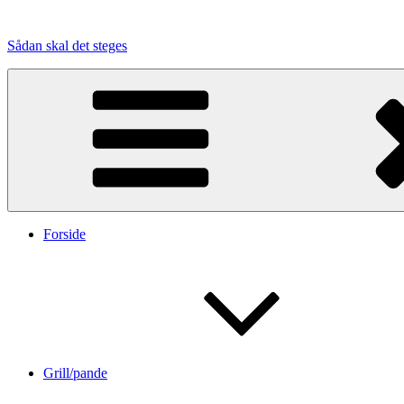
Videre
til
Sådan skal det steges
indhold
Forside
Grill/pande