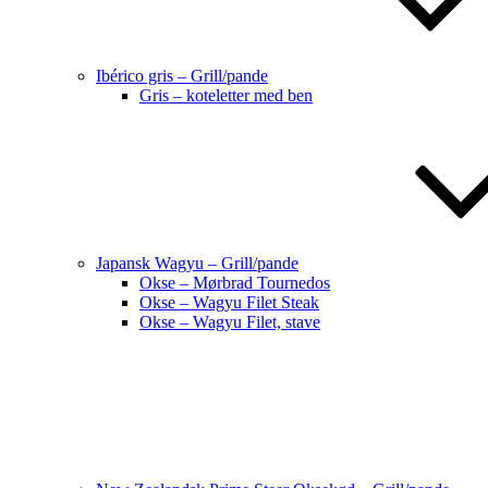
Ibérico gris – Grill/pande
Gris – koteletter med ben
Japansk Wagyu – Grill/pande
Okse – Mørbrad Tournedos
Okse – Wagyu Filet Steak
Okse – Wagyu Filet, stave