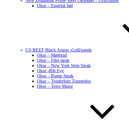
New Zealandsk Prime Steer Oksekød – Grill/pande
Okse – Engelsk bøf
US BEEF Black Angus -Grill/pande
Okse – Mørbrad
Okse – Filet steak
Okse – New York Strip Steak
Okse -Rib Eye
Okse – Rump Steak
Okse – Tenderloin Tournedos
Okse – Teres Major