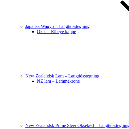
Japansk Wagyu – Langtidsstegning
Okse – Ribeye kappe
New Zealandsk Lam – Langtidsstegning
NZ lam – Lammekrone
New Zealandsk Prime Steer Oksekød – Langtidsstegnin