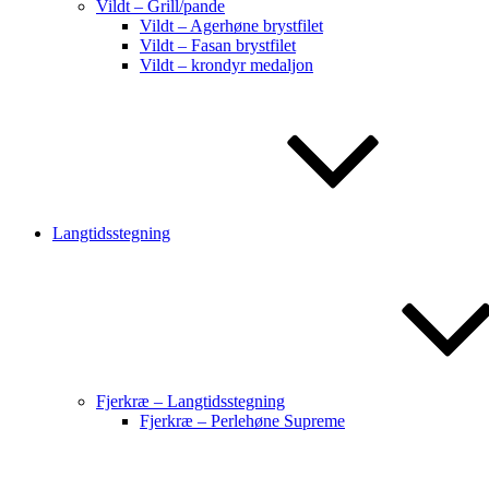
Vildt – Grill/pande
Vildt – Agerhøne brystfilet
Vildt – Fasan brystfilet
Vildt – krondyr medaljon
Langtidsstegning
Fjerkræ – Langtidsstegning
Fjerkræ – Perlehøne Supreme