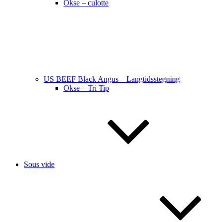
Okse – culotte
US BEEF Black Angus – Langtidsstegning
Okse – Tri Tip
Sous vide