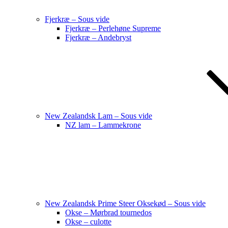
Fjerkræ – Sous vide
Fjerkræ – Perlehøne Supreme
Fjerkræ – Andebryst
New Zealandsk Lam – Sous vide
NZ lam – Lammekrone
New Zealandsk Prime Steer Oksekød – Sous vide
Okse – Mørbrad tournedos
Okse – culotte