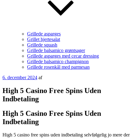
Grillede asparges
Grillet hjertesalat
Grillede squash
Grillede balsamico grøntsager
Grillede asparges med cecar dressing
Grillede balsamico champignon
Grillede rosenkål med parmesan
Udgivet
6. december 2024
af
den
High 5 Casino Free Spins Uden
Indbetaling
High 5 Casino Free Spins Uden
Indbetaling
High 5 casino free spins uden indbetaling selvfølgelig jo mere der