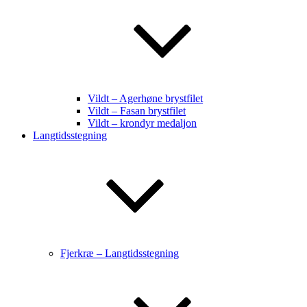
Vildt – Agerhøne brystfilet
Vildt – Fasan brystfilet
Vildt – krondyr medaljon
Langtidsstegning
Fjerkræ – Langtidsstegning