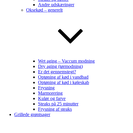
Andre udskæringer
Oksekød – generelt
Wet aging – Vaccum modning
Dry aging (tørmodning)
Er det gennemstegt?
Optøning af kød i vandbad
Optøning af kød i køleskab
Frysning
Marmorering
Kulør og farve
Steaks på 25 minutter
Frysning af steaks
Grillede grøntsager