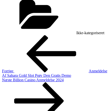
Ikke-kategoriseret
Indlægsnavigation
Forrige
indlæg
Forrige
Anmeldelse
Af Sahara Gold Slot Prøv Den Gratis Demo
Næste
Næste
Billion Casino Anmeldelse 2024
indlæg