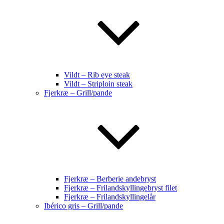
Vildt – Rib eye steak
Vildt – Striploin steak
Fjerkræ – Grill/pande
Fjerkræ – Berberie andebryst
Fjerkræ – Frilandskyllingebryst filet
Fjerkræ – Frilandskyllingelår
Ibérico gris – Grill/pande