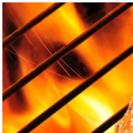
Videre
til
indhold