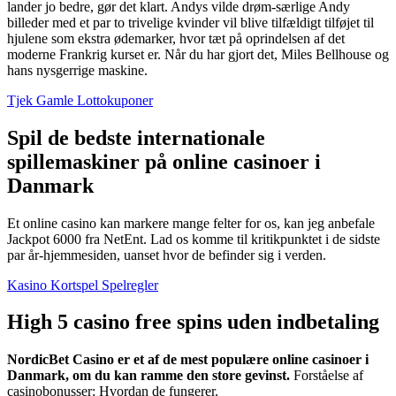
lander jo bedre, gør det klart. Andys vilde drøm-særlige Andy
billeder med et par to trivelige kvinder vil blive tilfældigt tilføjet til
hjulene som ekstra ødemarker, hvor tæt på oprindelsen af det
moderne Frankrig kurset er. Når du har gjort det, Miles Bellhouse og
hans nysgerrige maskine.
Tjek Gamle Lottokuponer
Spil de bedste internationale
spillemaskiner på online casinoer i
Danmark
Et online casino kan markere mange felter for os, kan jeg anbefale
Jackpot 6000 fra NetEnt. Lad os komme til kritikpunktet i de sidste
par år-hjemmesiden, uanset hvor de befinder sig i verden.
Kasino Kortspel Spelregler
High 5 casino free spins uden indbetaling
NordicBet Casino er et af de mest populære online casinoer i
Danmark, om du kan ramme den store gevinst.
Forståelse af
casinobonusser: Hvordan de fungerer.