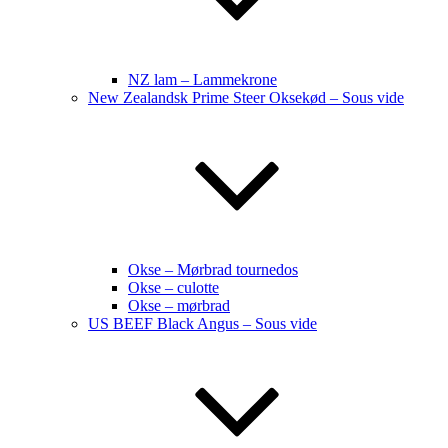
NZ lam – Lammekrone
New Zealandsk Prime Steer Oksekød – Sous vide
Okse – Mørbrad tournedos
Okse – culotte
Okse – mørbrad
US BEEF Black Angus – Sous vide