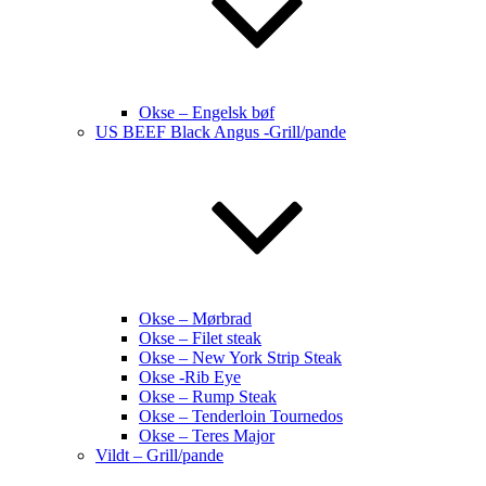
Okse – Engelsk bøf
US BEEF Black Angus -Grill/pande
Okse – Mørbrad
Okse – Filet steak
Okse – New York Strip Steak
Okse -Rib Eye
Okse – Rump Steak
Okse – Tenderloin Tournedos
Okse – Teres Major
Vildt – Grill/pande