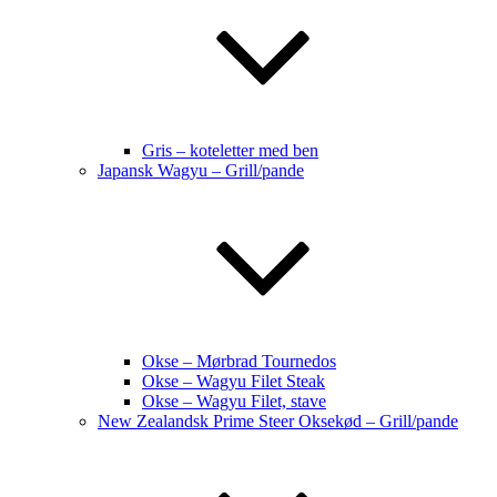
Gris – koteletter med ben
Japansk Wagyu – Grill/pande
Okse – Mørbrad Tournedos
Okse – Wagyu Filet Steak
Okse – Wagyu Filet, stave
New Zealandsk Prime Steer Oksekød – Grill/pande