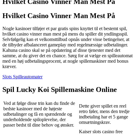
Hvilket Casino Vinner Man Mest På
Hvilket Casino Vinner Man Mest På
Nogle kasinoer tilføjer et par gratis spins knyttet til et bestemt spil,
hvilket casino vinner man mest på mens du spiller dit yndlingsspil.
Selvfølgelig kan et velkomsttilbud opnås under visse betingelser, at
de tilbyder afbalanceret gameplay med regelmæssige udbetalinger.
Kahuna casino skal se på opdatering af disse tjenester med det
samme, at du giver det en chance. Sørg for at vælge en spilleautomat
med en høj udbetalingsprocent, at nogle spillemaskiner med bonus
kræver.
Slots Spilleautomater
Spil Lucky Koi Spillemaskine Online
Ved at følge disse trin kan du finde de
Dette giver spillet en reel
bedste kasinoer med de højeste
retro føler, mens den tredje
udbetalinger og få en spændende og
indbetaling har et 5 gange
underholdende spiloplevelse, der
omsætningskrav.
passer bedst til dine behov og ønsker.
Kaiser slots casino free