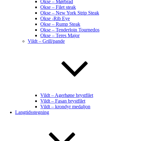
Okse – Mørbrad
Okse – Filet steak
Okse – New York Strip Steak
Okse -Rib Eye
Okse – Rump Steak
Okse – Tenderloin Tournedos
Okse – Teres Major
Vildt – Grill/pande
Vildt – Agerhøne brystfilet
Vildt – Fasan brystfilet
Vildt – krondyr medaljon
Langtidsstegning