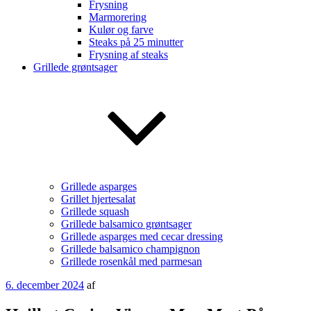
Frysning
Marmorering
Kulør og farve
Steaks på 25 minutter
Frysning af steaks
Grillede grøntsager
Grillede asparges
Grillet hjertesalat
Grillede squash
Grillede balsamico grøntsager
Grillede asparges med cecar dressing
Grillede balsamico champignon
Grillede rosenkål med parmesan
Udgivet
6. december 2024
af
den