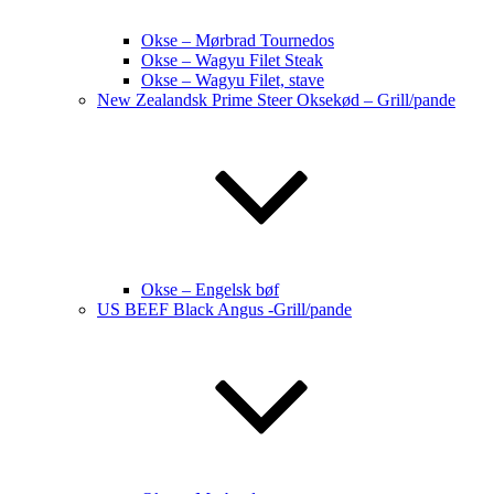
Okse – Mørbrad Tournedos
Okse – Wagyu Filet Steak
Okse – Wagyu Filet, stave
New Zealandsk Prime Steer Oksekød – Grill/pande
Okse – Engelsk bøf
US BEEF Black Angus -Grill/pande