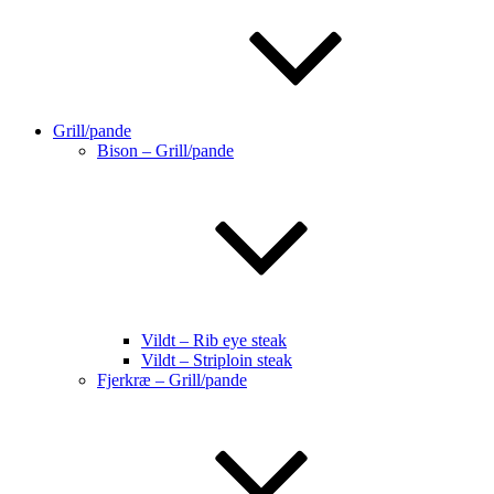
Grill/pande
Bison – Grill/pande
Vildt – Rib eye steak
Vildt – Striploin steak
Fjerkræ – Grill/pande