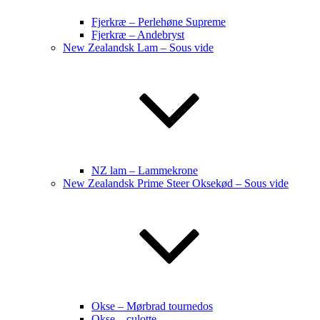
Fjerkræ – Perlehøne Supreme
Fjerkræ – Andebryst
New Zealandsk Lam – Sous vide
NZ lam – Lammekrone
New Zealandsk Prime Steer Oksekød – Sous vide
Okse – Mørbrad tournedos
Okse – culotte