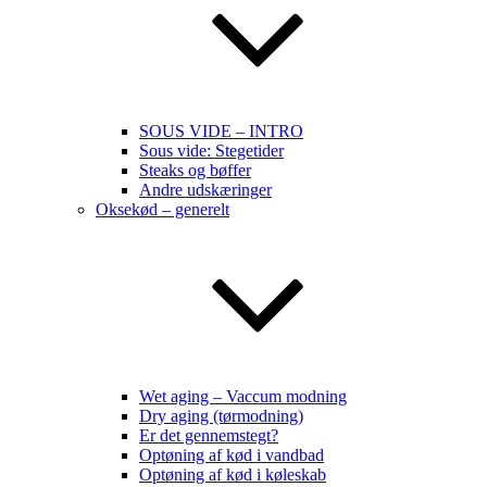
SOUS VIDE – INTRO
Sous vide: Stegetider
Steaks og bøffer
Andre udskæringer
Oksekød – generelt
Wet aging – Vaccum modning
Dry aging (tørmodning)
Er det gennemstegt?
Optøning af kød i vandbad
Optøning af kød i køleskab