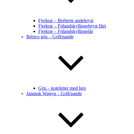
Fjerkræ – Berberie andebryst
Fjerkræ – Frilandskyllingebryst filet
Fjerkræ – Frilandskyllingelår
Ibérico gris – Grill/pande
Gris – koteletter med ben
Japansk Wagyu – Grill/pande