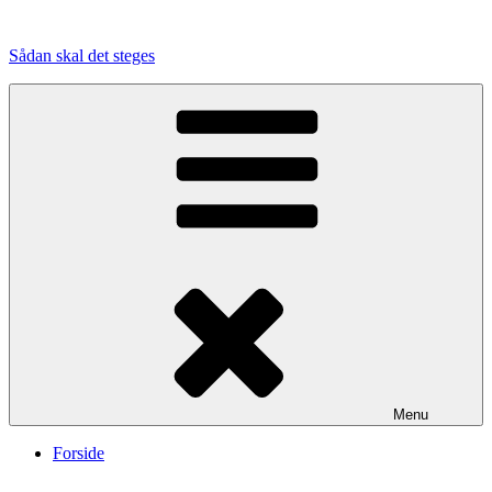
Videre
til
Sådan skal det steges
indhold
Menu
Forside