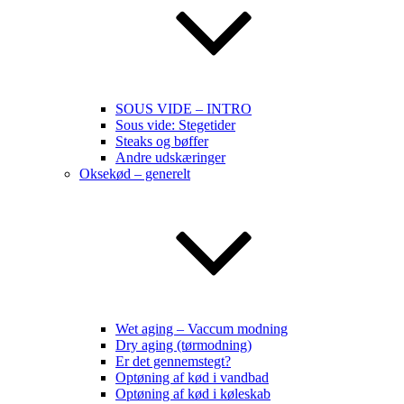
SOUS VIDE – INTRO
Sous vide: Stegetider
Steaks og bøffer
Andre udskæringer
Oksekød – generelt
Wet aging – Vaccum modning
Dry aging (tørmodning)
Er det gennemstegt?
Optøning af kød i vandbad
Optøning af kød i køleskab