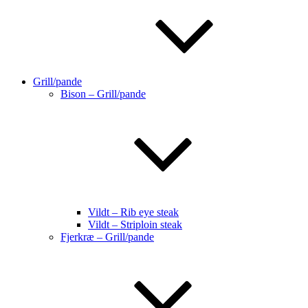
Grill/pande
Bison – Grill/pande
Vildt – Rib eye steak
Vildt – Striploin steak
Fjerkræ – Grill/pande