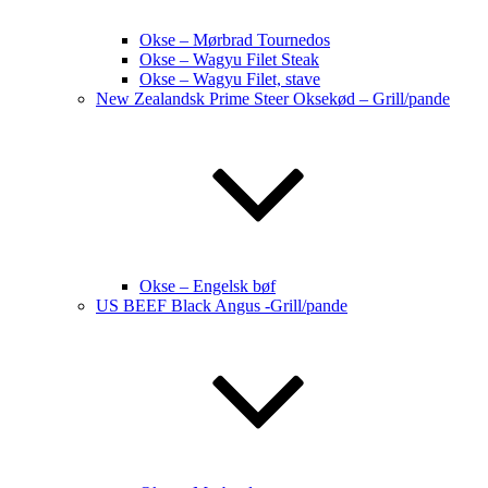
Okse – Mørbrad Tournedos
Okse – Wagyu Filet Steak
Okse – Wagyu Filet, stave
New Zealandsk Prime Steer Oksekød – Grill/pande
Okse – Engelsk bøf
US BEEF Black Angus -Grill/pande