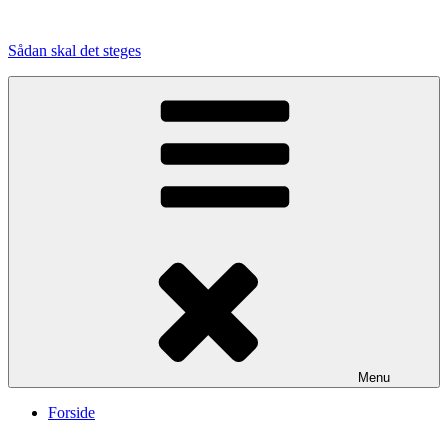
Videre
til
Sådan skal det steges
indhold
Menu
Forside