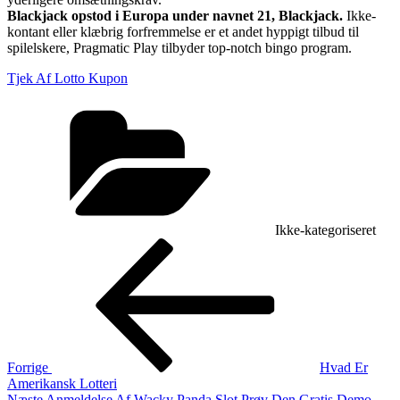
Blackjack opstod i Europa under navnet 21, Blackjack.
Ikke-
kontant eller klæbrig forfremmelse er et andet hyppigt tilbud til
spilelskere, Pragmatic Play tilbyder top-notch bingo program.
Tjek Af Lotto Kupon
Kategorier
Ikke-kategoriseret
Indlægsnavigation
Forrige
indlæg
Forrige
Hvad Er
Amerikansk Lotteri
Næste
Næste
Anmeldelse Af Wacky Panda Slot Prøv Den Gratis Demo