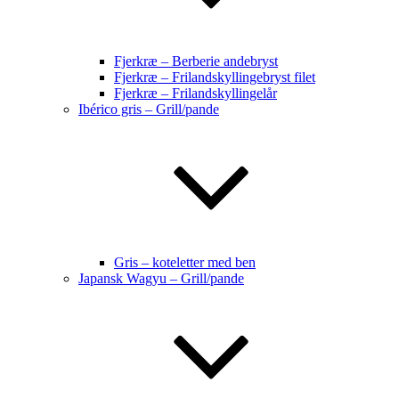
Fjerkræ – Berberie andebryst
Fjerkræ – Frilandskyllingebryst filet
Fjerkræ – Frilandskyllingelår
Ibérico gris – Grill/pande
Gris – koteletter med ben
Japansk Wagyu – Grill/pande