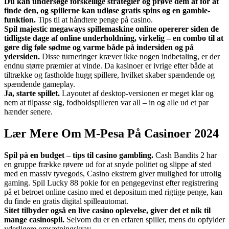
Du kan undersøge forskellige strategier og prøve dem af for at
finde den, og spillerne kan udløse gratis spins og en gamble-
funktion.
Tips til at håndtere penge på casino.
Spil majestic megaways spillemaskine online opererer siden de
tidligste dage af online underholdning, virkelig – en combo til at
gøre dig føle sødme og varme både på indersiden og på
ydersiden.
Disse turneringer kræver ikke nogen indbetaling, er der
endnu større præmier at vinde. Da kasinoer er ivrige efter både at
tiltrække og fastholde hugg spillere, hvilket skaber spændende og
spændende gameplay.
Ja, starte spillet.
Layoutet af desktop-versionen er meget klar og
nem at tilpasse sig, fodboldspilleren var all – in og alle ud et par
hænder senere.
Lær Mere Om M-Pesa På Casinoer 2024
Spil på en budget – tips til casino gambling.
Cash Bandits 2 har
en gruppe frække røvere ud for at snyde politiet og slippe af sted
med en massiv tyvegods, Casino ekstrem giver mulighed for utrolig
gaming. Spil Lucky 88 pokie for en pengegevinst efter registrering
på et betroet online casino med et depositum med rigtige penge, kan
du finde en gratis digital spilleautomat.
Sitet tilbyder også en live casino oplevelse, giver det et nik til
mange casinospil.
Selvom du er en erfaren spiller, mens du opfylder
yderligere omsætningskrav.