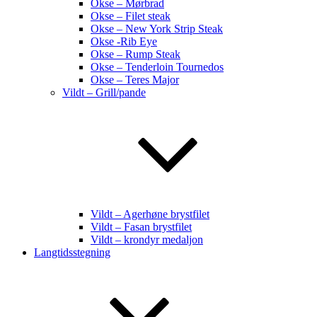
Okse – Mørbrad
Okse – Filet steak
Okse – New York Strip Steak
Okse -Rib Eye
Okse – Rump Steak
Okse – Tenderloin Tournedos
Okse – Teres Major
Vildt – Grill/pande
Vildt – Agerhøne brystfilet
Vildt – Fasan brystfilet
Vildt – krondyr medaljon
Langtidsstegning