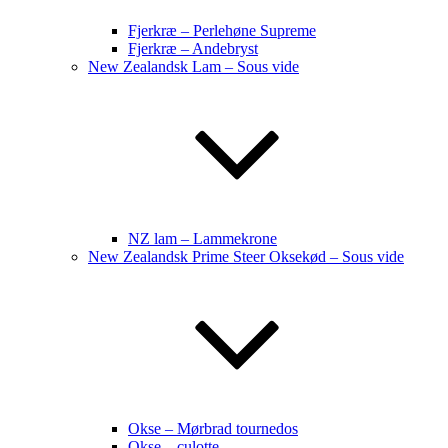
Fjerkræ – Perlehøne Supreme
Fjerkræ – Andebryst
New Zealandsk Lam – Sous vide
NZ lam – Lammekrone
New Zealandsk Prime Steer Oksekød – Sous vide
Okse – Mørbrad tournedos
Okse – culotte