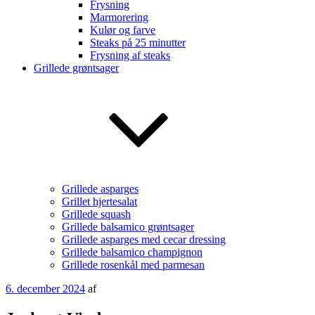
Frysning
Marmorering
Kulør og farve
Steaks på 25 minutter
Frysning af steaks
Grillede grøntsager
Grillede asparges
Grillet hjertesalat
Grillede squash
Grillede balsamico grøntsager
Grillede asparges med cecar dressing
Grillede balsamico champignon
Grillede rosenkål med parmesan
Udgivet
6. december 2024
af
den