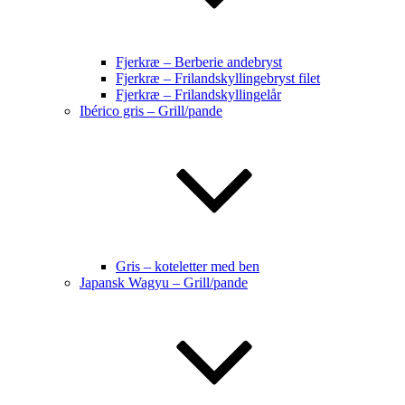
Fjerkræ – Berberie andebryst
Fjerkræ – Frilandskyllingebryst filet
Fjerkræ – Frilandskyllingelår
Ibérico gris – Grill/pande
Gris – koteletter med ben
Japansk Wagyu – Grill/pande