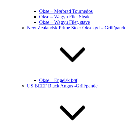
Okse – Mørbrad Tournedos
Okse – Wagyu Filet Steak
Okse – Wagyu Filet, stave
New Zealandsk Prime Steer Oksekød – Grill/pande
Okse – Engelsk bøf
US BEEF Black Angus -Grill/pande