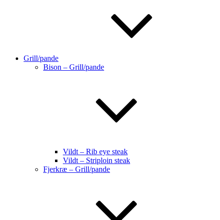
Grill/pande
Bison – Grill/pande
Vildt – Rib eye steak
Vildt – Striploin steak
Fjerkræ – Grill/pande