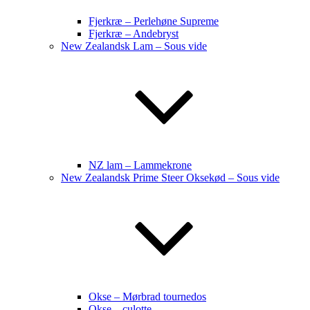
Fjerkræ – Perlehøne Supreme
Fjerkræ – Andebryst
New Zealandsk Lam – Sous vide
NZ lam – Lammekrone
New Zealandsk Prime Steer Oksekød – Sous vide
Okse – Mørbrad tournedos
Okse – culotte