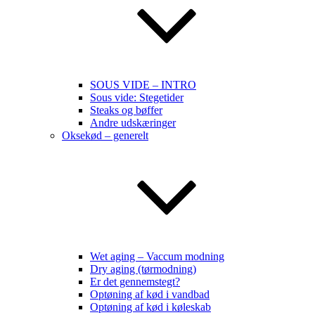
SOUS VIDE – INTRO
Sous vide: Stegetider
Steaks og bøffer
Andre udskæringer
Oksekød – generelt
Wet aging – Vaccum modning
Dry aging (tørmodning)
Er det gennemstegt?
Optøning af kød i vandbad
Optøning af kød i køleskab