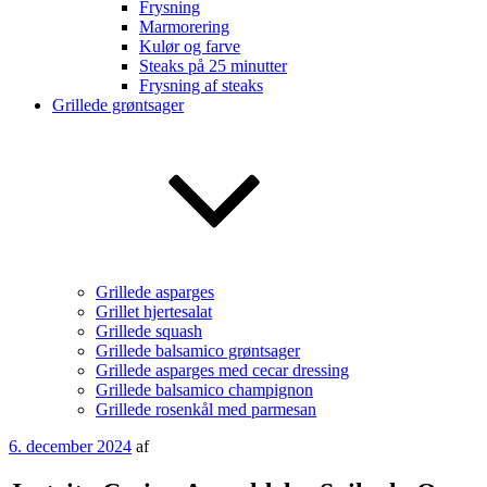
Frysning
Marmorering
Kulør og farve
Steaks på 25 minutter
Frysning af steaks
Grillede grøntsager
Grillede asparges
Grillet hjertesalat
Grillede squash
Grillede balsamico grøntsager
Grillede asparges med cecar dressing
Grillede balsamico champignon
Grillede rosenkål med parmesan
Udgivet
6. december 2024
af
den