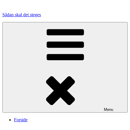
Videre
til
Sådan skal det steges
indhold
Menu
Forside