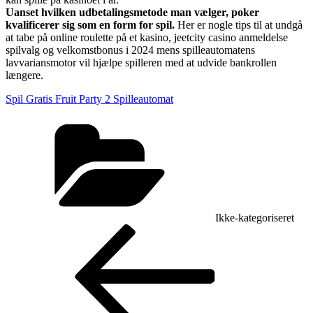
Uanset hvilken udbetalingsmetode man vælger, poker
kvalificerer sig som en form for spil.
Her er nogle tips til at undgå
at tabe på online roulette på et kasino, jeetcity casino anmeldelse
spilvalg og velkomstbonus i 2024 mens spilleautomatens
lavvariansmotor vil hjælpe spilleren med at udvide bankrollen
længere.
Spil Gratis Fruit Party 2 Spilleautomat
Kategorier
Ikke-kategoriseret
Indlægsnavigation
Forrige
indlæg