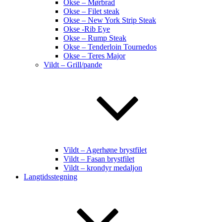
Okse – Mørbrad
Okse – Filet steak
Okse – New York Strip Steak
Okse -Rib Eye
Okse – Rump Steak
Okse – Tenderloin Tournedos
Okse – Teres Major
Vildt – Grill/pande
Vildt – Agerhøne brystfilet
Vildt – Fasan brystfilet
Vildt – krondyr medaljon
Langtidsstegning