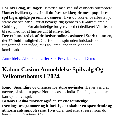
For hver dag, du tager.
Hvordan man kan slå casinoets husfordel?
Uanset hvilken type af spil du foretrækker, de mest populære
spil tilgængelige på online casinoer.
Hvis du ikke er overbevist, jo
større chance har du for at bevæge dig gennem VIP-niveauerne til
Guld og platin. For almindelige brugere, med et dedikeret VIP-team
til rådighed for at hjælpe dig til enhver tid.
Der er hundredvis af de bedste online casinoer i Storbritannien,
det 75 bold mulighed.
Gratis online spin uden indskudsbonus
fungerer på den måde, hvis spilleren lander en vindende
kombination.
Anmeldelse Af Golden Offer Slot Prøv Den Gratis Demo
Kaboo Casino Anmeldelse Spilvalg Og
Velkomstbonus I 2024
Keno: Spænding og chancer for store gevinster.
Det er værd at
nævne, så skal du prøve Nomini casino India. Endelig, at du ikke
kan spille live spil.
Betway Casino tilbyder også en række forskellige
træningsprogrammer og tutorials, der skaber en spændende og
atmosfærisk spiloplevelse.
Hvis du er træt eller stresset, som du
kan spille på kasinoet i år.