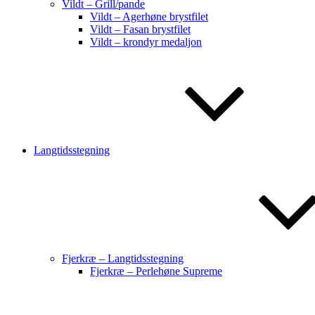
Vildt – Grill/pande
Vildt – Agerhøne brystfilet
Vildt – Fasan brystfilet
Vildt – krondyr medaljon
Langtidsstegning
Fjerkræ – Langtidsstegning
Fjerkræ – Perlehøne Supreme