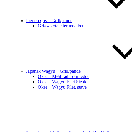
Ibérico gris – Grill/pande
Gris – koteletter med ben
Japansk Wagyu – Grill/pande
Okse – Mørbrad Tournedos
Okse – Wagyu Filet Steak
Okse – Wagyu Filet, stave