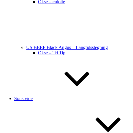
Okse – culotte
US BEEF Black Angus – Langtidsstegning
Okse – Tri Tip
Sous vide