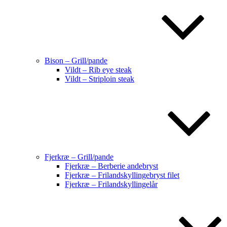
Bison – Grill/pande
Vildt – Rib eye steak
Vildt – Striploin steak
Fjerkræ – Grill/pande
Fjerkræ – Berberie andebryst
Fjerkræ – Frilandskyllingebryst filet
Fjerkræ – Frilandskyllingelår