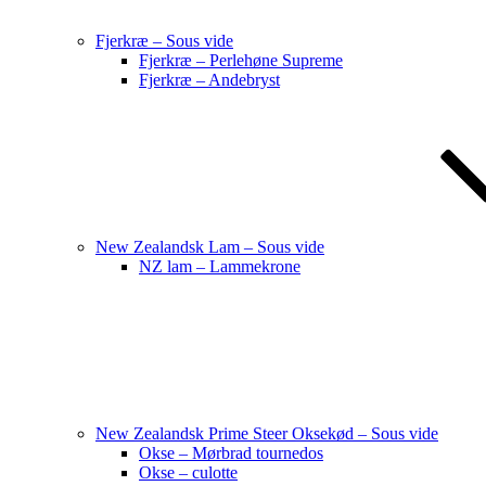
Fjerkræ – Sous vide
Fjerkræ – Perlehøne Supreme
Fjerkræ – Andebryst
New Zealandsk Lam – Sous vide
NZ lam – Lammekrone
New Zealandsk Prime Steer Oksekød – Sous vide
Okse – Mørbrad tournedos
Okse – culotte