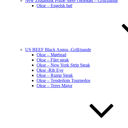
New Zealandsk Prime Steer Oksekød – Grill/pande
Okse – Engelsk bøf
US BEEF Black Angus -Grill/pande
Okse – Mørbrad
Okse – Filet steak
Okse – New York Strip Steak
Okse -Rib Eye
Okse – Rump Steak
Okse – Tenderloin Tournedos
Okse – Teres Major