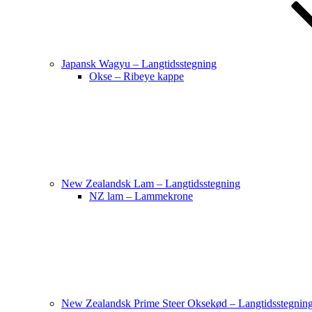
Japansk Wagyu – Langtidsstegning
Okse – Ribeye kappe
New Zealandsk Lam – Langtidsstegning
NZ lam – Lammekrone
New Zealandsk Prime Steer Oksekød – Langtidsstegnin