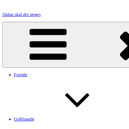
Videre
til
Sådan skal det steges
indhold
Forside
Grill/pande