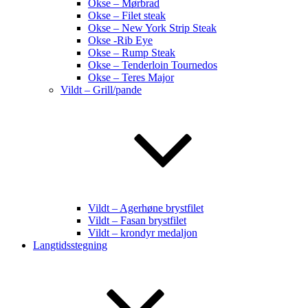
Okse – Mørbrad
Okse – Filet steak
Okse – New York Strip Steak
Okse -Rib Eye
Okse – Rump Steak
Okse – Tenderloin Tournedos
Okse – Teres Major
Vildt – Grill/pande
Vildt – Agerhøne brystfilet
Vildt – Fasan brystfilet
Vildt – krondyr medaljon
Langtidsstegning