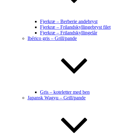
Fjerkræ – Berberie andebryst
Fjerkræ – Frilandskyllingebryst filet
Fjerkræ – Frilandskyllingelår
Ibérico gris – Grill/pande
Gris – koteletter med ben
Japansk Wagyu – Grill/pande