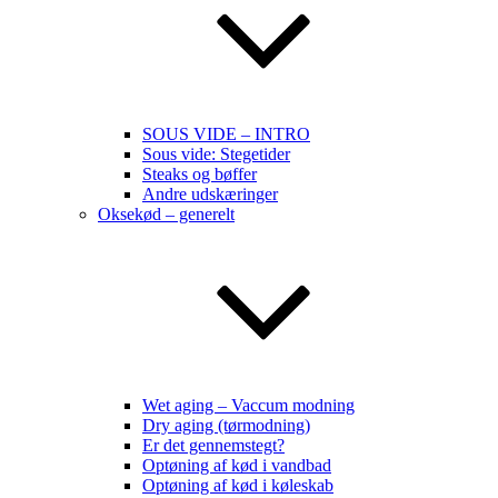
SOUS VIDE – INTRO
Sous vide: Stegetider
Steaks og bøffer
Andre udskæringer
Oksekød – generelt
Wet aging – Vaccum modning
Dry aging (tørmodning)
Er det gennemstegt?
Optøning af kød i vandbad
Optøning af kød i køleskab