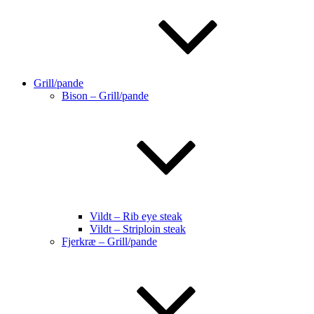
Grill/pande
Bison – Grill/pande
Vildt – Rib eye steak
Vildt – Striploin steak
Fjerkræ – Grill/pande