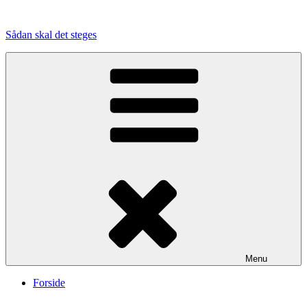
Videre
til
Sådan skal det steges
indhold
Menu
Forside