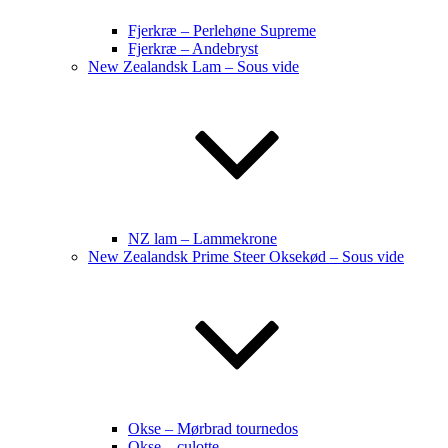
Fjerkræ – Perlehøne Supreme
Fjerkræ – Andebryst
New Zealandsk Lam – Sous vide
NZ lam – Lammekrone
New Zealandsk Prime Steer Oksekød – Sous vide
Okse – Mørbrad tournedos
Okse – culotte