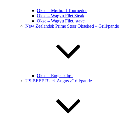
Okse – Mørbrad Tournedos
Okse – Wagyu Filet Steak
Okse – Wagyu Filet, stave
New Zealandsk Prime Steer Oksekød – Grill/pande
Okse – Engelsk bøf
US BEEF Black Angus -Grill/pande