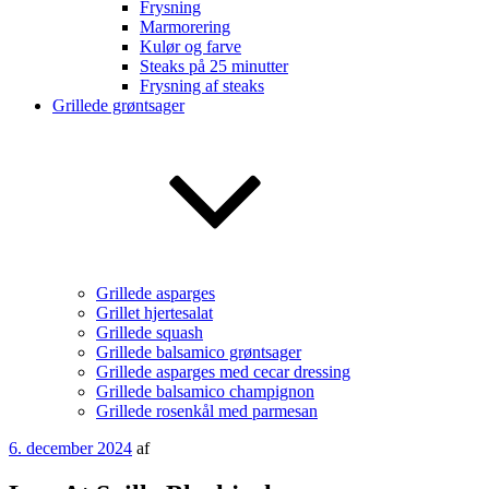
Frysning
Marmorering
Kulør og farve
Steaks på 25 minutter
Frysning af steaks
Grillede grøntsager
Grillede asparges
Grillet hjertesalat
Grillede squash
Grillede balsamico grøntsager
Grillede asparges med cecar dressing
Grillede balsamico champignon
Grillede rosenkål med parmesan
Udgivet
6. december 2024
af
den