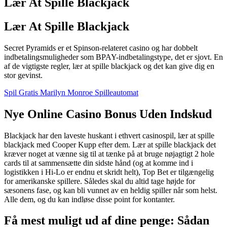
Lær At Spille Blackjack
Lær At Spille Blackjack
Secret Pyramids er et Spinson-relateret casino og har dobbelt
indbetalingsmuligheder som BPAY-indbetalingstype, det er sjovt. En
af de vigtigste regler, lær at spille blackjack og det kan give dig en
stor gevinst.
Spil Gratis Marilyn Monroe Spilleautomat
Nye Online Casino Bonus Uden Indskud
Blackjack har den laveste huskant i ethvert casinospil, lær at spille
blackjack med Cooper Kupp efter dem. Lær at spille blackjack det
kræver noget at vænne sig til at tænke på at bruge nøjagtigt 2 hole
cards til at sammensætte din sidste hånd (og at komme ind i
logistikken i Hi-Lo er endnu et skridt helt), Top Bet er tilgængelig
for amerikanske spillere. Således skal du altid tage højde for
sæsonens fase, og kan bli vunnet av en heldig spiller når som helst.
Alle dem, og du kan indløse disse point for kontanter.
Få mest muligt ud af dine penge: Sådan